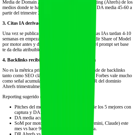
Media de Domain Authority (Moz) o Domain Rating (Ahrefs) de los
medios donde te han citado en el mes. Saludable: DA media 45-60 a
partir del trimestre 2. DA 65+ a partir del año 1.
3. Citas IA derivadas (lag 4-10 semanas)
Una vez se publica la mención en un medio top, las IAs tardan 4-10
semanas en empezar a citarte por ese ángulo. Medir Share of Model
por motor antes y después de la publicación con el prompt set base
te da delta atribuible al canal.
4. Backlinks recibidos y autoridad acumulada
No es la métrica principal porque GEO no depende de backlinks
tanto como SEO clásico, pero un backlink desde Forbes vale mucho
como señal acumulada de autoridad. Trackear DR del dominio
Ahrefs trimestralmente.
Reporting sugerido (slide única para comité):
Pitches del mes, % citas publicadas, lista de los 5 mejores con
captura y DA.
DA media acumulada año hasta la fecha.
SoM por motor (ChatGPT, Perplexity, Gemini, Claude) este
mes vs hace 90 días con flecha verde / roja.
DR Ahrefs vs trimestre anterior.