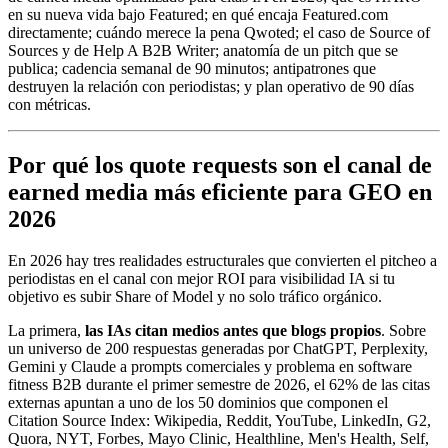
en su nueva vida bajo Featured; en qué encaja Featured.com
directamente; cuándo merece la pena Qwoted; el caso de Source of
Sources y de Help A B2B Writer; anatomía de un pitch que se
publica; cadencia semanal de 90 minutos; antipatrones que
destruyen la relación con periodistas; y plan operativo de 90 días
con métricas.
Por qué los quote requests son el canal de
earned media más eficiente para GEO en
2026
En 2026 hay tres realidades estructurales que convierten el pitcheo a
periodistas en el canal con mejor ROI para visibilidad IA si tu
objetivo es subir Share of Model y no solo tráfico orgánico.
La primera,
las IAs citan medios antes que blogs propios
. Sobre
un universo de 200 respuestas generadas por ChatGPT, Perplexity,
Gemini y Claude a prompts comerciales y problema en software
fitness B2B durante el primer semestre de 2026, el 62% de las citas
externas apuntan a uno de los 50 dominios que componen el
Citation Source Index: Wikipedia, Reddit, YouTube, LinkedIn, G2,
Quora, NYT, Forbes, Mayo Clinic, Healthline, Men's Health, Self,