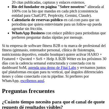
20 citas publicadas, capturas y enlaces externos.
Bio del fundador en página "Sobre nosotros"
alineada al
100% con la bio que mandas en cada pitch (consistencia
entidad para ChatGPT, Perplexity, Gemini, Claude).
Calendario de reservas público
en cal.com para que un
periodista que quiera entrevistarte para un follow-up pueda
agendar sin fricción.
WhatsApp Business
con enlace público para periodistas que
prefieren preguntar dudas rápidas por mensaje.
Si tu empresa de software fitness B2B o tu marca de profesional del
fitness (gimnasio, entrenador personal, clínica de fisioterapia,
nutricionista deportivo, estudio boutique) quiere activar HARO +
Featured + Qwoted + SoS + Help A B2B Writer en los próximos 30
días con la cadencia semanal estructurada y conectada con tu
dashboard SoM,
agenda una demo de Fitai Labs
y revisamos juntos
qué plataformas encajan para tu vertical, qué ángulos diferenciales
tienes y cómo conectarlo con tu pipeline. Si prefieres por
WhatsApp,
escríbenos aquí
.
Preguntas frecuentes
¿Cuánto tiempo necesito para que el canal de quote
requests dé resultados visibles?