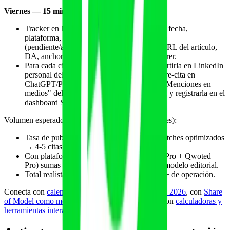
Viernes — 15 minutos — seguimiento
Tracker en Notion o Airtable con columnas: fecha,
plataforma, periodista/medio, ángulo, estado
(pendiente/aceptado/publicado/ignorado), URL del artículo,
DA, anchor text del backlink, dominio referrer.
Para cada cita publicada esa semana: compartirla en LinkedIn
personal del fundador (alta probabilidad de re-cita en
ChatGPT/Perplexity), añadirla a la página "Menciones en
medios" del sitio (con captura, link y fecha), y registrarla en el
dashboard SoM mensual.
Volumen esperado de la cadencia (40 pitches al mes):
Tasa de publicación esperada: 8-12% con pitches optimizados
→ 4-5 citas publicadas/mes.
Con plataformas de pago activas (Featured Pro + Qwoted
Pro) sumas otras 4-6 citas garantizadas por modelo editorial.
Total realista 5-10 menciones/mes en mes 3+ de operación.
Conecta con
calendario editorial GEO 52 semanas 2026
, con
Share
of Model como métrica norte de visibilidad IA
y con
calculadoras y
herramientas interactivas como activos citables
.