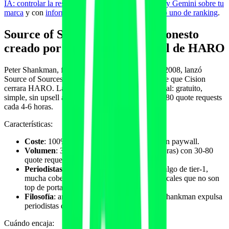
IA: controlar la respuesta de ChatGPT, Perplexity y Gemini sobre tu
marca
y con
información gain como factor número uno de ranking
.
Source of Sources: el sucesor honesto
creado por el fundador original de HARO
Peter Shankman, fundador original de HARO en 2008, lanzó
Source of Sources (SoS) en enero 2024 después de que Cision
cerrara HARO. La filosofía es la de HARO original: gratuito,
simple, sin upsell agresivo, una newsletter con 30-80 quote requests
cada 4-6 horas.
Características:
Coste
: 100% gratuito. Sin plan premium. Sin paywall.
Volumen
: 3-5 newsletters / día (cada 4-6 horas) con 30-80
quote requests por edición.
Periodistas
: muy mixto. Mucho freelance, algo de tier-1,
mucha cobertura nicho. Excelente para verticales que no son
top de portada.
Filosofía
: anti-spam, pro-experto honesto. Shankman expulsa
periodistas que abusen.
Cuándo encaja: