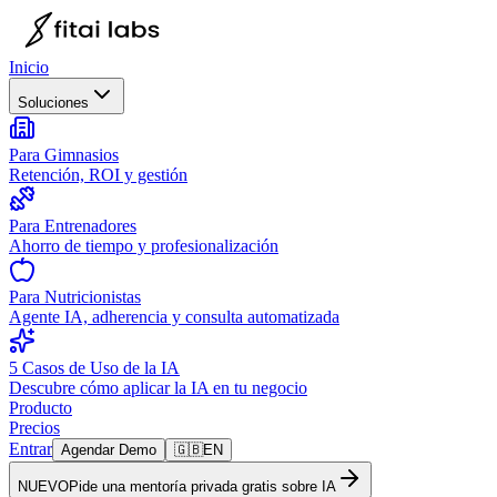
Inicio
Soluciones
Para Gimnasios
Retención, ROI y gestión
Para Entrenadores
Ahorro de tiempo y profesionalización
Para Nutricionistas
Agente IA, adherencia y consulta automatizada
5 Casos de Uso de la IA
Descubre cómo aplicar la IA en tu negocio
Producto
Precios
Entrar
Agendar Demo
🇬🇧
EN
NUEVO
Pide una mentoría privada gratis sobre IA