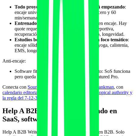
Todo proyecto pequeño-mediano que está empezando
:
encaje universal. Si solo tienes presupuesto cero y 60
min/semana, SoS es el primer canal a abrir.
Entrenadores y fisios autónomos
: muy buen encaje. Hay
quote requests específicos sobre nutrición deportiva,
recuperación, lesiones de corredor, postparto, longevidad.
Estudios boutique y gimnasios locales con foco temático
:
encaje sólido. Quote requests sobre Pilates, yoga, calistenia,
EMS, longevity, sleep.
Anti-encaje:
Software fitness B2B grande con presupuesto: SoS funciona
pero queda corto. Mejor combinarlo con Featured Pro.
Conecta con
Source of Sources oficial de Peter Shankman
, con
calendario editorial GEO 52 semanas 2026
y con
topical authority y
la regla del 7-12-30
.
Help A B2B Writer: verticalizado en
SaaS, software y operaciones
Help A B2B Writer es la plataforma especializada en B2B. Solo