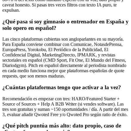
caveat honesto. Si pasas tres veces filtros con texto IA puro, te
expulsan.
¿Qué pasa si soy gimnasio o entrenador en España y
solo opero en español?
Las cinco plataformas cubiertas son angloparlantes en su mayoría.
Para España conviene combinar con Comunicae, NotasdePrensa,
EuropaPress, Yorokobu, El Periódico de la Publicidad, El
Confidencial Digital, MarketingDirecto, IPMARK, y revistas
sectoriales en español (CMD Sport, Fit One, El Mundo del Fitness,
Diariodgym). Pitch en español directamente al periodista nombrado
en cada medio funciona mejor que plataformas españolas de quote
requests, que son menos maduras.
¿Cuántas plataformas tengo que activar a la vez?
Recomendación es empezar con tres: HARO/Featured Starter +
Source of Sources + Help A B2B Writer (si vendes software). Las
tres son gratuitas y suman ~150 oportunidades / día. A partir del mes
3, evaluar añadir Qwoted Free y/o Qwoted Pro según ratio de éxito.
¿Qué pitch puntúa más alto: dato propio, caso de