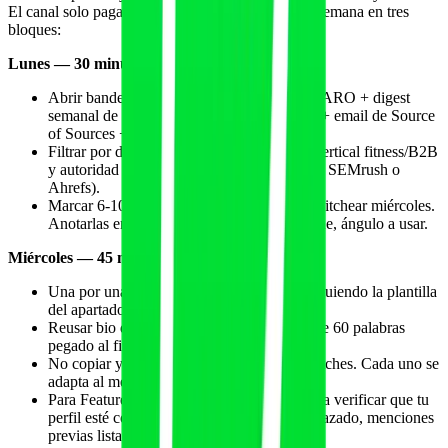
El canal solo paga con cadencia. 90 minutos a la semana en tres
bloques:
Lunes — 30 minutos — triage
Abrir bandeja con los 3 emails del día de HARO + digest
semanal de Featured + bandeja de Qwoted + email de Source
of Sources + Help A B2B Writer.
Filtrar por dos criterios: relevancia para tu vertical fitness/B2B
y autoridad estimada del medio (DA 40+ en SEMrush o
Ahrefs).
Marcar 6-10 oportunidades concretas para pitchear miércoles.
Anotarlas en tabla con título, medio, deadline, ángulo a usar.
Miércoles — 45 minutos — respuestas
Una por una, escribir las 6-10 respuestas siguiendo la plantilla
del apartado anterior.
Reusar bio del fundador (texto pre-escrito de 60 palabras
pegado al final de cada pitch).
No copiar y pegar el mismo cuerpo entre pitches. Cada uno se
adapta al medio y al ángulo.
Para Featured/Qwoted, dedicar 5 min extra a verificar que tu
perfil esté completo (foto, bio, LinkedIn enlazado, menciones
previas listadas).