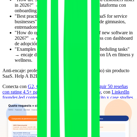
in 2026?" → encaje directo para cualquier plataforma con
onboarding asistido.
"Best practices to reduce churn in vertical SaaS for service
businesses" → encaje directo para software de gimnasios,
entrenadores, fisios.
"How do operations leaders measure ROI of new software in
2026?" → encaje directo para software fitness con dashboard
de adopción.
"Examples of AI agents replacing manual scheduling tasks"
→ encaje directo para reservas inteligentes con IA en fitness y
wellness.
Anti-encaje: profesional autónomo (entrenador, fisio) sin producto
SaaS. Help A B2B Writer no encaja.
Conecta con
G2, Capterra y GetApp: cómo conseguir 50 reseñas
con rating 4.5+ para citas en ChatGPT y Perplexity
, con
LinkedIn
founder-led content para citas IA
y con
casos de éxito y case studies
como citas IA
.
Anatomía de un pitch que se publica con
tasa 8-12% en lugar del 1-2% genérico
El 87% de los pitches que se envían a HARO, Featured, Qwoted,