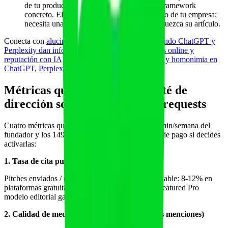
de tu producto sin aportar dato, opinión ni framework
concreto. El periodista no escribe un anuncio de tu empresa;
necesita una pieza de información que enriquezca su artículo.
Conecta con
alucinaciones IA sobre tu marca: cuando ChatGPT y
Perplexity dan información incorrecta
, con
reseñas online y
reputación con IA
y con
disambiguation de marca y homonimia en
ChatGPT, Perplexity y Gemini
.
Métricas que reportar al comité de
dirección sobre el canal quote requests
Cuatro métricas que justifican la inversión de 90 min/semana del
fundador y los 149-699 $/mes de las plataformas de pago si decides
activarlas:
1. Tasa de cita publicada (output / pitch)
Pitches enviados / citas publicadas por mes. Saludable: 8-12% en
plataformas gratuitas con disciplina, 30-50% en Featured Pro
modelo editorial garantizado.
2. Calidad de medio cubierto (DA media de las menciones)