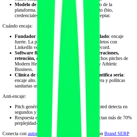
Modelo de pitcheo
: tienes que aplicar dentro de la
plataforma. El periodista ve tu perfil completo (bio,
credenciales, menciones previas) antes de aceptar.
Cuándo encaja:
Fundador o CEO con perfil personal cuidado
: encaje
fuerte. La plataforma premia a perfiles completos con
LinkedIn verificado, bio coherente y track record.
Software fitness B2B en categorías de operaciones,
retención, datos y SaaS
: encaje fuerte. Muchos pitches de
Modern Healthcare, Healthcare Innovation y Athletic
Business.
Clínica de fisioterapia con voz médico-científica seria
:
encaje alto. Los periodistas de salud-financiera y políticas
sanitarias usan Qwoted intensivamente.
Anti-encaje:
Pitch genérico copiado de otro experto. Qwoted detecta en
segundos y baja tu reputation score.
Respuesta editada en exceso por IA. Si detectan más de 70%
perplejidad-BERT-baja, te expulsan.
Conecta con
autoridad de autor EEAT en GEO
, con
Brand SERP