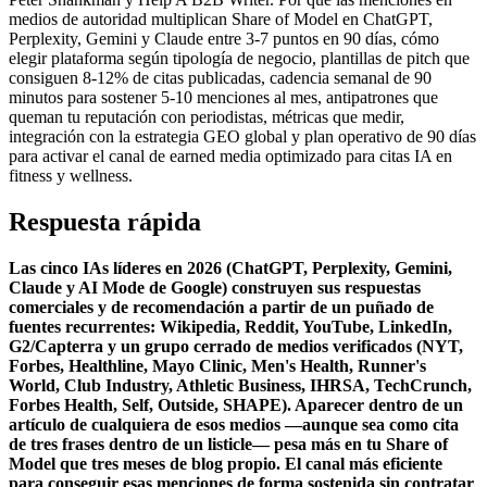
medios de autoridad multiplican Share of Model en ChatGPT,
Perplexity, Gemini y Claude entre 3-7 puntos en 90 días, cómo
elegir plataforma según tipología de negocio, plantillas de pitch que
consiguen 8-12% de citas publicadas, cadencia semanal de 90
minutos para sostener 5-10 menciones al mes, antipatrones que
queman tu reputación con periodistas, métricas que medir,
integración con la estrategia GEO global y plan operativo de 90 días
para activar el canal de earned media optimizado para citas IA en
fitness y wellness.
Respuesta rápida
Las cinco IAs líderes en 2026 (ChatGPT, Perplexity, Gemini,
Claude y AI Mode de Google) construyen sus respuestas
comerciales y de recomendación a partir de un puñado de
fuentes recurrentes: Wikipedia, Reddit, YouTube, LinkedIn,
G2/Capterra y un grupo cerrado de medios verificados (NYT,
Forbes, Healthline, Mayo Clinic, Men's Health, Runner's
World, Club Industry, Athletic Business, IHRSA, TechCrunch,
Forbes Health, Self, Outside, SHAPE). Aparecer dentro de un
artículo de cualquiera de esos medios —aunque sea como cita
de tres frases dentro de un listicle— pesa más en tu Share of
Model que tres meses de blog propio. El canal más eficiente
para conseguir esas menciones de forma sostenida sin contratar