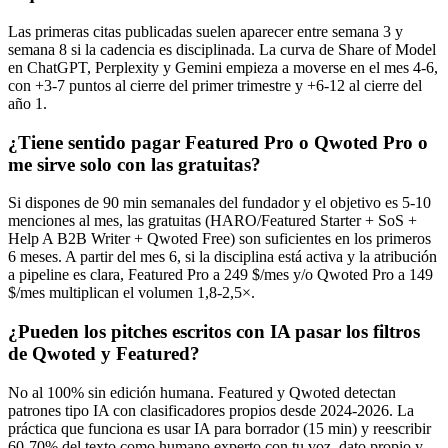
Las primeras citas publicadas suelen aparecer entre semana 3 y
semana 8 si la cadencia es disciplinada. La curva de Share of Model
en ChatGPT, Perplexity y Gemini empieza a moverse en el mes 4-6,
con +3-7 puntos al cierre del primer trimestre y +6-12 al cierre del
año 1.
¿Tiene sentido pagar Featured Pro o Qwoted Pro o
me sirve solo con las gratuitas?
Si dispones de 90 min semanales del fundador y el objetivo es 5-10
menciones al mes, las gratuitas (HARO/Featured Starter + SoS +
Help A B2B Writer + Qwoted Free) son suficientes en los primeros
6 meses. A partir del mes 6, si la disciplina está activa y la atribución
a pipeline es clara, Featured Pro a 249 $/mes y/o Qwoted Pro a 149
$/mes multiplican el volumen 1,8-2,5×.
¿Pueden los pitches escritos con IA pasar los filtros
de Qwoted y Featured?
No al 100% sin edición humana. Featured y Qwoted detectan
patrones tipo IA con clasificadores propios desde 2024-2026. La
práctica que funciona es usar IA para borrador (15 min) y reescribir
60-70% del texto como humano experto con tu voz, dato propio y