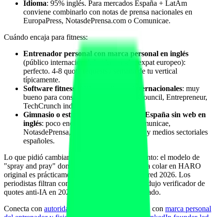
Idioma
: 95% inglés. Para mercados España + LatAm
conviene combinarlo con notas de prensa nacionales en
EuropaPress, NotasdePrensa.com o Comunicae.
Cuándo encaja para fitness:
Entrenador personal con marca personal en inglés
(público internacional, LatAm anglo, expat europeo):
perfecto. 4-8 quote requests / semana de tu vertical
típicamente.
Software fitness B2B con clientes internacionales
: muy
bueno para conseguir citas en Forbes Council, Entrepreneur,
TechCrunch indirectos, Built In.
Gimnasio o estudio boutique local en España sin web en
inglés
: poco encaje. Mejor priorizar Comunicae,
NotasdePrensa, Yorokobu, EuropaPress y medios sectoriales
españoles.
Lo que pidió cambiar el mercado al relanzamiento: el modelo de
"spray and pray" donde un pitch genérico podía colar en HARO
original es prácticamente nulo en HARO/Featured 2026. Los
periodistas filtran con IA propia (Featured introdujo verificador de
quotes anti-IA en 2026). Pitch genérico = ignorado.
Conecta con
autoridad de autor EEAT en GEO
, con
marca personal