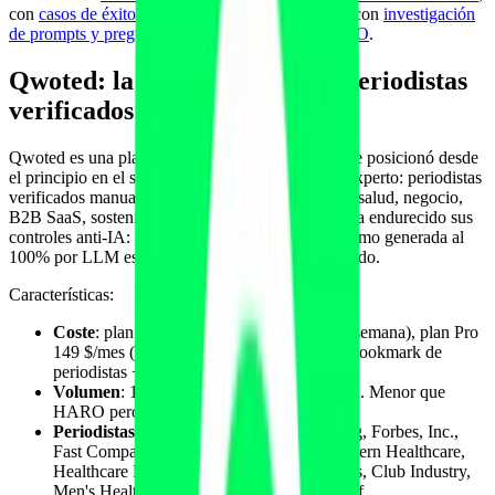
con
casos de éxito y case studies como citas IA
y con
investigación
de prompts y preguntas reales de clientes para GEO
.
Qwoted: la red premium con periodistas
verificados (anti-IA estricto)
Qwoted es una plataforma fundada en 2018 que se posicionó desde
el principio en el segmento premium del pitcheo experto: periodistas
verificados manualmente, foco fuerte en finanzas, salud, negocio,
B2B SaaS, sostenibilidad y tecnología. En 2026 ha endurecido sus
controles anti-IA: cualquier respuesta detectada como generada al
100% por LLM es expulsada y el experto bloqueado.
Características:
Coste
: plan Free (limitaciones de 3 pitches/semana), plan Pro
149 $/mes (pitches ilimitados + analítica + bookmark de
periodistas + acceso anticipado).
Volumen
: 15-40 oportunidades nuevas / día. Menor que
HARO pero con calidad media superior.
Periodistas
: Wall Street Journal, Bloomberg, Forbes, Inc.,
Fast Company, Insider, CNBC, Axios, Modern Healthcare,
Healthcare Finance News, Athletic Business, Club Industry,
Men's Health, Outside, Runner's World, Self.