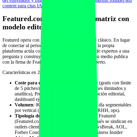
del entrenador y fisio: autoridad citable
y con
LinkedIn founder-led
content para citas IA
.
Featured.com: la plataforma matriz con
modelo editorial
Featured opera con un modelo distinto al HARO clásico. En lugar
de conectar al periodista con expertos uno a uno, la propia
plataforma actúa como editor: recoge respuestas de expertos a una
pregunta y construye un artículo terminado que un medio publica
con la firma de Featured y los créditos a cada experto.
Características en 2026:
Coste para expertos
: tres tramos —Starter (gratis con límite
de 5 pitches/mes), Pro (249 $/mes con pitches ilimitados y
analítica), Premium (699 $/mes con priorización editorial,
dashboard ejecutivo y dedicado).
Volumen
: 80-120 oportunidades nuevas al día segmentables
por vertical (salud, fitness, SaaS, fintech, RRHH, ops).
Tipología de medios
: dominios propios de Featured
(Featured.com, Terkel, Vandelay) que después se sindican en
outlets clientes (Yahoo Finance, MSN, NewsBreak, AOL,
Forbes Council, Built In, Entrepreneur, Business Insider