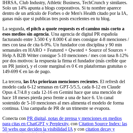
IHRSA, Club Industry, Athletic Business, TechCrunch y similares.
Solo un 14% apunta a blogs corporativos. Si tu nombre aparece
dentro de un artículo de Forbes o de Men's Health citado por la IA,
ganas más que si publicas tres posts excelentes en tu blog.
La segunda,
el pitch a quote requests es el camino más corto a
esos medios sin agencia
. Una agencia de digital PR española
facturando entre 3.500 € y 8.000 € al mes consigue 4-8 menciones /
mes con tasa de cita 6-9%. Un fundador con disciplina y 90 min
semanales en HARO + Featured + Qwoted + Source of Sources +
Help A B2B Writer consigue 5-10 menciones / mes con tasa 8-12%
por dos motivos: la respuesta la firma el fundador (más creíble que
un PR junior), y el coste marginal es 0 € en plataformas gratuitas o
149-699 € en las de pago.
La tercera,
las IAs priorizan menciones recientes
. El refresh del
modelo cada 6-12 semanas en GPT-5/5.5, cada 8-12 en Claude
Opus 4.7/4.8 y cada 12-16 en Gemini hace que una mención de
hace 18 meses pierda peso frente a una de hace 6. Un canal
sostenido de 5-10 menciones al mes alimenta el modelo de forma
continua. Una campaña de PR de un trimestre se evapora.
Conecta con
PR digital, notas de prensa y menciones en medios
para citas en ChatGPT y Perplexity
, con
Citation Source Index: las
50 webs que deciden la visibilidad IA
y con
citation decay y