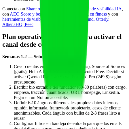
Conecta con
Share of Model como métrica norte de visibilidad IA
,
con
AEO Score y benchmarks de visibilidad IA en fitness
y con
herramientas de visibilidad de marca IA: Profound, Otterly,
AthenaHQ, Peec
.
Plan operativo de 90 días para activar el
canal desde cero
Semanas 1-2 — Setup
Crear cuentas en HARO/Featured (gratis), Source of Sources
(gratis), Help A B2B Writer (gratis), Qwoted Free. Decidir si
activar Qwoted Pro (149 $) y/o Featured Pro (249 $) según
presupuesto.
Escribir bio extraíble del fundador (60-80 palabras) con cargo,
empresa, tracción cuantificada, URL homepage, LinkedIn.
Pegar en un Notion accesible.
Definir 6-10 ángulos diferenciales propios: datos internos,
opinión informada, framework propietario, casos de cliente
anonimizables. Cada ángulo con bullet de 2-3 frases listo a
reusar.
Configurar filtros en bandeja de entrada para que los emails
de plataformas vayan a una carpeta dedicada (no a