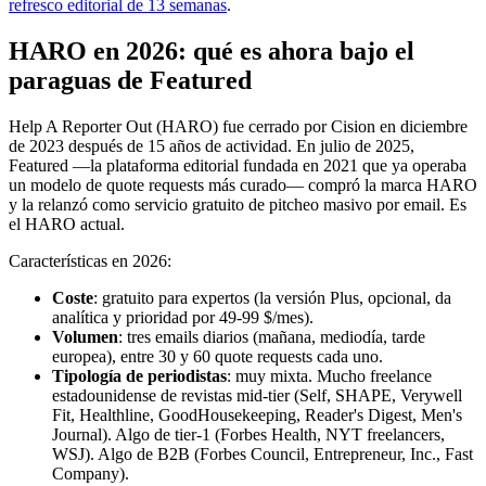
refresco editorial de 13 semanas
.
HARO en 2026: qué es ahora bajo el
paraguas de Featured
Help A Reporter Out (HARO) fue cerrado por Cision en diciembre
de 2023 después de 15 años de actividad. En julio de 2025,
Featured —la plataforma editorial fundada en 2021 que ya operaba
un modelo de quote requests más curado— compró la marca HARO
y la relanzó como servicio gratuito de pitcheo masivo por email. Es
el HARO actual.
Características en 2026:
Coste
: gratuito para expertos (la versión Plus, opcional, da
analítica y prioridad por 49-99 $/mes).
Volumen
: tres emails diarios (mañana, mediodía, tarde
europea), entre 30 y 60 quote requests cada uno.
Tipología de periodistas
: muy mixta. Mucho freelance
estadounidense de revistas mid-tier (Self, SHAPE, Verywell
Fit, Healthline, GoodHousekeeping, Reader's Digest, Men's
Journal). Algo de tier-1 (Forbes Health, NYT freelancers,
WSJ). Algo de B2B (Forbes Council, Entrepreneur, Inc., Fast
Company).