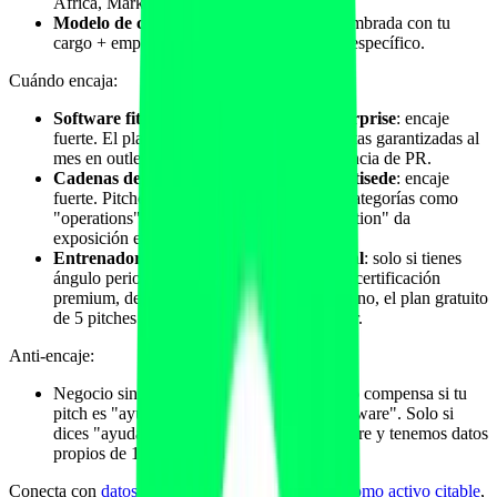
Africa, MarketWatch, Benzinga).
Modelo de cita
: tu respuesta se publica nombrada con tu
cargo + empresa + URL homepage o post específico.
Cuándo encaja:
Software fitness B2B mid-market y enterprise
: encaje
fuerte. El plan Pro a 249 $/mes con 8-15 citas garantizadas al
mes en outlets B2B sale económico vs agencia de PR.
Cadenas de gimnasios y franquicias multisede
: encaje
fuerte. Pitchear desde el CEO o CMO en categorías como
"operations", "leadership", "customer retention" da
exposición en Forbes Council y similares.
Entrenador o estudio boutique individual
: solo si tienes
ángulo periodístico fuerte (libro publicado, certificación
premium, deportista profesional cliente). Si no, el plan gratuito
de 5 pitches al mes es suficiente para probar.
Anti-encaje:
Negocio sin ángulo diferencial. Featured no compensa si tu
pitch es "ayudamos a entrenadores con software". Solo si
dices "ayudamos a entrenadores con software y tenemos datos
propios de 1.200 entrenadores sobre X".
Conecta con
datos propios y estudios originales como activo citable
,