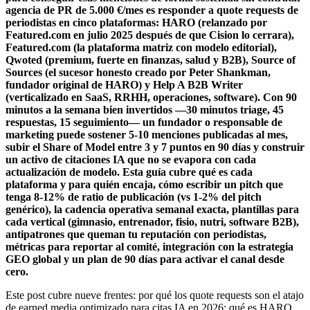
agencia de PR de 5.000 €/mes es responder a quote requests de
periodistas en cinco plataformas: HARO (relanzado por
Featured.com en julio 2025 después de que Cision lo cerrara),
Featured.com (la plataforma matriz con modelo editorial),
Qwoted (premium, fuerte en finanzas, salud y B2B), Source of
Sources (el sucesor honesto creado por Peter Shankman,
fundador original de HARO) y Help A B2B Writer
(verticalizado en SaaS, RRHH, operaciones, software). Con 90
minutos a la semana bien invertidos —30 minutos triage, 45
respuestas, 15 seguimiento— un fundador o responsable de
marketing puede sostener 5-10 menciones publicadas al mes,
subir el Share of Model entre 3 y 7 puntos en 90 días y construir
un activo de citaciones IA que no se evapora con cada
actualización de modelo. Esta guía cubre qué es cada
plataforma y para quién encaja, cómo escribir un pitch que
tenga 8-12% de ratio de publicación (vs 1-2% del pitch
genérico), la cadencia operativa semanal exacta, plantillas para
cada vertical (gimnasio, entrenador, fisio, nutri, software B2B),
antipatrones que queman tu reputación con periodistas,
métricas para reportar al comité, integración con la estrategia
GEO global y un plan de 90 días para activar el canal desde
cero.
Este post cubre nueve frentes: por qué los quote requests son el atajo
de earned media optimizado para citas IA en 2026; qué es HARO