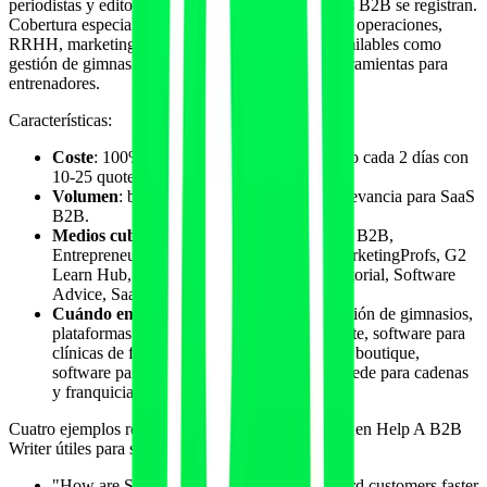
periodistas y editores B2B publican. Solo expertos B2B se registran.
Cobertura especialmente fuerte en software, SaaS, operaciones,
RRHH, marketing B2B, logística y verticales asimilables como
gestión de gimnasios, software de fisioterapia, herramientas para
entrenadores.
Características:
Coste
: 100% gratuito. Modelo email diario o cada 2 días con
10-25 quote requests B2B muy filtrados.
Volumen
: bajo (10-25/día) pero altísima relevancia para SaaS
B2B.
Medios cubiertos
: Built In, Forbes Council B2B,
Entrepreneur, Inc., Fast Company B2B, MarketingProfs, G2
Learn Hub, Capterra Editorial, GetApp Editorial, Software
Advice, SaaStr.
Cuándo encaja
: software fitness B2B (gestión de gimnasios,
plataformas para entrenadores con app cliente, software para
clínicas de fisioterapia, software de estudios boutique,
software para nutricionistas, software multisede para cadenas
y franquicias).
Cuatro ejemplos reales de quote requests recientes en Help A B2B
Writer útiles para software fitness:
"How are SaaS founders using AI to onboard customers faster