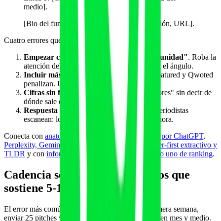
medio].
[Bio del fundador con cargo, empresa, tracción, URL].
Cuatro errores que matan el pitch:
Empezar con "Hola, gracias por la oportunidad"
. Roba la
atención del periodista. Empieza directo con el ángulo.
Incluir más de un enlace promocional
. Featured y Qwoted
penalizan. Un solo enlace al final.
Cifras sin fuente
. "El 80% de los entrenadores" sin decir de
dónde sale es desestimado.
Respuesta de más de 200 palabras
. Los periodistas
escanean: lo que pase de 200 palabras se ignora.
Conecta con
anatomía del párrafo citable extraíble por ChatGPT,
Perplexity, Gemini y Claude
, con
contenido answer-first extractivo y
TLDR
y con
información gain como factor número uno de ranking
.
Cadencia semanal de 90 minutos que
sostiene 5-10 menciones al mes
El error más común es lanzarse con energía la primera semana,
enviar 25 pitches y no volver a abrir la plataforma en mes y medio.