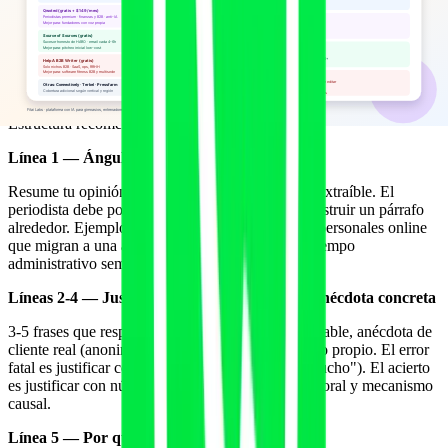
SoS y Help A B2B Writer son ignorados por una de cinco razones:
respuesta off-topic, demasiado promocional, generada al 100% por
IA sin editar, sin credenciales del experto o sin un ángulo diferencial.
Esquivar las cinco multiplica la tasa de publicación de 1-2% (pitch
promedio) al 8-12% (pitch optimizado).
Estructura recomendada en 100-150 palabras:
Línea 1 — Ángulo concreto en 12-18 palabras
Resume tu opinión, dato o anécdota en una frase extraíble. El
periodista debe poder copiar-pegar esa frase y construir un párrafo
alrededor. Ejemplo: "El 38% de los entrenadores personales online
que migran a una app cliente con IA reducen su tiempo
administrativo semanal en 6-9 horas."
Líneas 2-4 — Justificación con dato propio o anécdota concreta
3-5 frases que respalden la línea 1 con dato verificable, anécdota de
cliente real (anonimizada) o referencia a un estudio propio. El error
fatal es justificar con generalidad ("la IA ayuda mucho"). El acierto
es justificar con número específico, contexto temporal y mecanismo
causal.
Línea 5 — Por qué importa al lector del medio