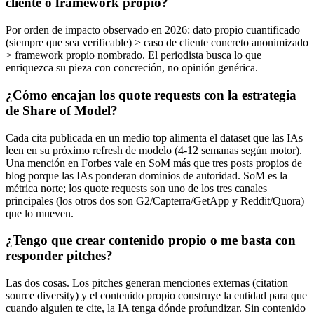
cliente o framework propio?
Por orden de impacto observado en 2026: dato propio cuantificado
(siempre que sea verificable) > caso de cliente concreto anonimizado
> framework propio nombrado. El periodista busca lo que
enriquezca su pieza con concreción, no opinión genérica.
¿Cómo encajan los quote requests con la estrategia
de Share of Model?
Cada cita publicada en un medio top alimenta el dataset que las IAs
leen en su próximo refresh de modelo (4-12 semanas según motor).
Una mención en Forbes vale en SoM más que tres posts propios de
blog porque las IAs ponderan dominios de autoridad. SoM es la
métrica norte; los quote requests son uno de los tres canales
principales (los otros dos son G2/Capterra/GetApp y Reddit/Quora)
que lo mueven.
¿Tengo que crear contenido propio o me basta con
responder pitches?
Las dos cosas. Los pitches generan menciones externas (citation
source diversity) y el contenido propio construye la entidad para que
cuando alguien te cite, la IA tenga dónde profundizar. Sin contenido