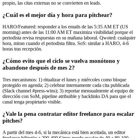
propio, las citas externas no se convierten en leads.
¿Cuál es el mejor día y hora para pitchear?
HARO/Featured: responder a los emails de las 5:35 AM ET (US
morning) antes de las 11:00 AM ET maximiza visibilidad porque el
periodista revisa respuestas en su mañana laboral. Qwoted: cualquier
hora, miran cuando el periodista filtra. SoS: similar a HARO, 4-6
horas tras recepción.
¿Cómo evito que el ciclo se vuelva monótono y
abandone después de mes 2?
Tres mecanismos: 1) ritualizar el lunes y miércoles como bloque
protegido en agenda; 2) celebrar internamente cada cita publicada
(Slack channel #press-wins); 3) reportar mensualmente al equipo de
dirección con SoM, pipeline atribuible y backlinks DA para que el
canal tenga propietario visible.
¿Vale la pena contratar editor freelance para escalar
pitches?
A partir del mes 4-6, si la mecánica está bien aceitada, un editor
freelance bilingüe a 200-400 €/mes puede escalar de 40 a 80-100