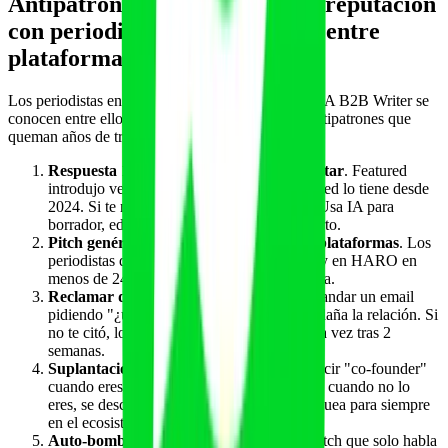
Antipatrones que destruyen tu reputación
con periodistas (y se contagian entre
plataformas)
Los periodistas en Featured, Qwoted, SoS y Help A B2B Writer se
conocen entre ellos. La reputación viaja. Cinco antipatrones que
queman años de trabajo en semanas:
Respuesta 100% generada por IA sin editar
. Featured
introdujo verificador anti-IA en 2026. Qwoted lo tiene desde
2024. Si te marcan tres veces, te expulsan. Usa IA para
borrador, edita siempre como humano experto.
Pitch genérico copiado-pegado entre 10 plataformas
. Los
periodistas detectan el mismo texto en SoS y en HARO en
menos de 24 horas. Mata tu tasa de respuesta.
Reclamar deadline después del cierre
. Mandar un email
pidiendo "¿usaste mi cita?" 3 días después daña la relación. Si
no te citó, lo asumes; preguntas máximo una vez tras 2
semanas.
Suplantación de cargo o credenciales
. Decir "co-founder"
cuando eres director de marketing, o "PhD" cuando no lo
eres, se descubre en cinco minutos y te bloquea para siempre
en el ecosistema.
Auto-bombo sin valor de información
. Pitch que solo habla