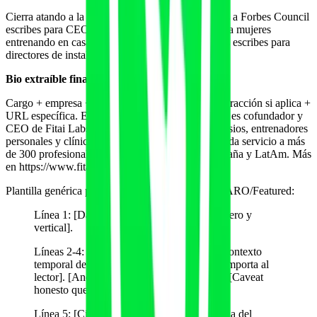
Cierra atando a la audiencia del medio. Si pitcheas a Forbes Council
escribes para CEOs; si pitcheas a Self escribes para mujeres
entrenando en casa; si pitcheas a Athletic Business escribes para
directores de instalaciones.
Bio extraíble final (50-70 palabras)
Cargo + empresa + años en la industria + dato de tracción si aplica +
URL específica. Ejemplo: "Alvaro Diaz-Paniagua es cofundador y
CEO de Fitai Labs, plataforma con IA para gimnasios, entrenadores
personales y clínicas de fisioterapia. La compañía da servicio a más
de 300 profesionales del fitness y wellness en España y LatAm. Más
en https://www.fitailabs.com."
Plantilla genérica para software fitness B2B en HARO/Featured:
Línea 1: [Dato propio en una frase con número y
vertical].
Líneas 2-4: [Justificación con mecanismo, contexto
temporal de cuándo lo medimos y por qué importa al
lector]. [Anécdota anonimizada de cliente]. [Caveat
honesto que demuestre rigor].
Línea 5: [Cierre que conecta con la audiencia del