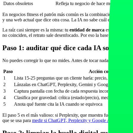
Datos obsoletos
Refleja tu negocio de hace meses o años
En negocios fitness el patrón más común es la combinación de ruido y o
y una web actual que dice otra cosa. La IA no sabe cuál es la verdad, 
La raíz casi siempre es la misma: tu
entidad de marca
está borrosa. L
no coinciden, el retrato sale desenfocado. Por eso la base de la solu
Paso 1: auditar qué dice cada IA sobre ti
No puedes corregir lo que no mides. Antes de tocar nada, documenta e
Paso
Acción concreta
1
Lista 15-25 preguntas que un cliente haría: precio, horario, serv
2
Lánzalas en ChatGPT, Perplexity, Gemini y Google AI Overvi
3
Captura pantalla con fecha de cada respuesta incorrecta
4
Clasifica por gravedad: crítica (estado/precio), media (servicios)
5
Anota qué fuente cita la IA cuando se equivoca
El paso 5 es el más valioso: si Perplexity, que muestra fuentes, cita 
que se usa para
medir si ChatGPT, Perplexity y Google AI te recomi
Paso 2: limpiar la huella digital que la IA l