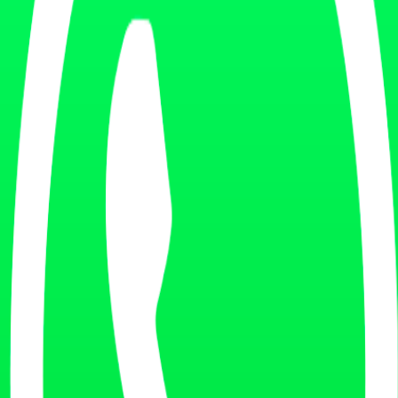
entes de las que aprende. El orden de prioridad para un negocio fitness es
servicios y ubicación actuales, con fecha visible. Sin tarifas viejas es
,
y
correctos para que el dato no dependa de que la IA
FAQPage
Service
icales y redes con el mismo nombre, dirección, teléfono y servicios que
ta para los motores; mantenerlas coherentes es parte de la
gestión de r
uyo obsoleto, pide la corrección. Es lento, pero es la única vía cuando
s que la IA se equivoque. La consistencia no es estética: es la palanca
la IA pueda citar
e falta lo contrario: dar a la IA una fuente clara, fresca y autosuficiente
(precio, horario, servicios, estado) en formato extractivo y fecha recie
las consultas problemáticas: "¿Sigue abierto el centro?", "¿Cuánto cue
Perplexity y los motores que rastrean en tiempo real penalizan lo viejo; 
s datos autoritativos y facilite que los modelos lean lo correcto.
 de ese índice: sin estar bien indexado ahí, tu corrección tarda más 