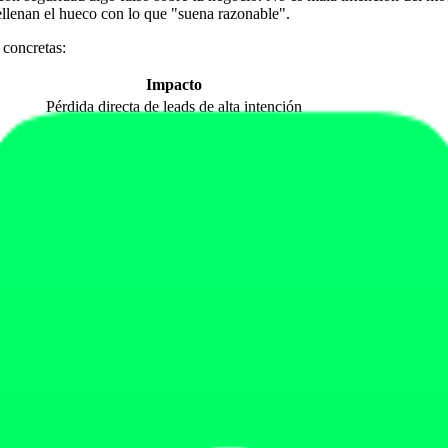
ellenan el hueco con lo que "suena razonable".
 concretas:
Impacto
Pérdida directa de leads de alta intención
Expectativa errónea y abandono
onales"
Decepción o descarte injusto
Cliente que no acude o se frustra
Reseñas y datos ajenos atribuidos a ti
Daño reputacional sin origen real
 IA convierte varias veces mejor que el orgánico clásico porque viene "
ál sufres es el primer paso para corregirla.
Cómo se reconoce
 lo plausible
La IA es vaga o se contradice entre intentos
la IA promedia
Mezcla precios o servicios de épocas o centros distintos