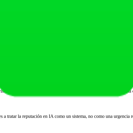
a corrección real llega cuando arreglas las fuentes que el motor lee: tu
ca?
s tras limpiar la entidad, y una corrección más completa entre seis y do
trenadores personales?
 suele tener menos señales en la web, así que un único dato viejo pesa 
evisión periódica en los cuatro motores y una página canónica con fecha 
es a tratar la reputación en IA como un sistema, no como una urgencia r