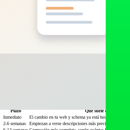
El principio: no basta con borrar lo falso, hay que ofrecer lo verdadero
Paso 4: usar los canales de feedback de ca
Como complemento —nunca como solución principal— los motores tienen 
Motor
Vía de feedback
ChatGPT
Pulgar abajo y reporte de respuesta con el dato
Perplexity
Reporte sobre la respuesta y revisión de fuente
Google AI Overviews
Feedback de la respuesta y Google Business P
Gemini
Feedback de la respuesta
Reportar sin arreglar la fuente es vaciar el mar con un cubo: el modelo 
Cuánto tarda la corrección
Esta es la pregunta que más ansiedad genera. Los datos de 2026 sobre
Plazo
Qué suele ocurrir
Inmediato
El cambio en tu web y schema ya está hecho, pero la I
2-6 semanas
Empiezan a verse descripciones más precisas en los mo
6-12 semanas
Corrección más completa, según cuántas fuentes erróne