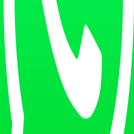
 en el formato que la IA cita.
da motor
vías para reportar errores. Sirven para acelerar, no para sustituir el 
Útil para
 correcto
Errores graves y repetidos
s citadas
Identificar y atacar la fuente equivocada
rofile
Datos locales y de ficha
Errores de entidad
volverá a leer el dato malo y a repetirlo.
 limpieza de entidad apuntan a un patrón razonablemente estable.
A aún no lo ha leído
tores que rastrean rápido
as existan