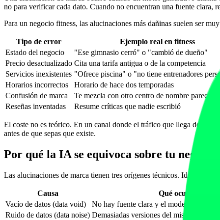
no para verificar cada dato. Cuando no encuentran una fuente clara, r
Para un negocio fitness, las alucinaciones más dañinas suelen ser muy
Tipo de error
Ejemplo real en fitness
Estado del negocio
"Ese gimnasio cerró" o "cambió de dueño"
Precio desactualizado
Cita una tarifa antigua o de la competencia
Servicios inexistentes
"Ofrece piscina" o "no tiene entrenadores pers
Horarios incorrectos
Horario de hace dos temporadas
Confusión de marca
Te mezcla con otro centro de nombre parecido
Reseñas inventadas
Resume críticas que nadie escribió
El coste no es teórico. En un canal donde el tráfico que llega desde
antes de que sepas que existe.
Por qué la IA se equivoca sobre tu negocio
Las alucinaciones de marca tienen tres orígenes técnicos. Identificar cu
Causa
Qué ocurre
Vacío de datos (data void)
No hay fuente clara y el modelo "inventa"
Ruido de datos (data noise)
Demasiadas versiones del mismo dato y 