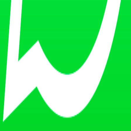
dice de Bing. Perplexity, al revisar en tiempo real, suele reflejar ante
nes de marca
 o un directorio.
a IA acierte.
ini también.
oleto.
ización.
si sigo abierto?
actualizar, una mención antigua o falta de una señal clara y reciente que 
 y directorios.
ato falso sobre mi negocio?