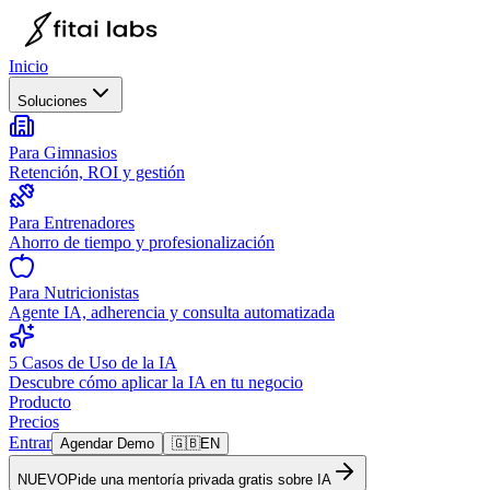
Inicio
Soluciones
Para Gimnasios
Retención, ROI y gestión
Para Entrenadores
Ahorro de tiempo y profesionalización
Para Nutricionistas
Agente IA, adherencia y consulta automatizada
5 Casos de Uso de la IA
Descubre cómo aplicar la IA en tu negocio
Producto
Precios
Entrar
Agendar Demo
🇬🇧
EN
NUEVO
Pide una mentoría privada gratis sobre IA