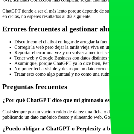
ChatGPT tiende a ser el más lento porque depende de su rastreo y del ín
en ciclos, no esperes resultados al día siguiente.
Errores frecuentes al gestionar alucinacio
Discutir con el chatbot en lugar de arreglar la fuente que cita.
Corregir la web pero dejar la tarifa vieja viva en un post antiguo
Reportar el error una vez y no volver a medir si se ha resuelto.
Tener web y Google Business con datos distintos y esperar que l
Asumir que, porque ChatGPT ya lo dice bien, Perplexity y Gem
No poner fecha visible y dejar que un dato correcto parezca obs
Tratar esto como algo puntual y no como una rutina de monitor
Preguntas frecuentes
¿Por qué ChatGPT dice que mi gimnasio está cerrado 
Casi siempre por un vacío o ruido de datos: una ficha o directorio sin 
publicando un dato canónico fresco y alineando web, Google Business
¿Puedo obligar a ChatGPT o Perplexity a borrar un d