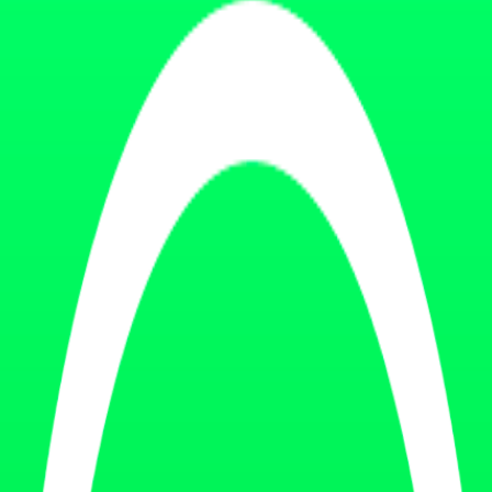
Acierta lo antiguo y falla lo reciente
bsolescencia: una tarifa antigua en un directorio, un horario viejo en u
así que elige mal.
a IA construye su idea de tu negocio sumando señales de tu web, reseñas
ción es la misma que la del GEO ofensivo: una
entidad de marca coherente
l estado real en cada motor.
icios, ubicación, "¿sigue abierto?"
ews
, leve (matices)
un directorio con tu tarifa de 2024, ya sabes exactamente dónde está el p
endan
: mídelo a la vez y aprovechas el esfuerzo.
ee