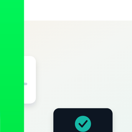
 claro.
condidas en posts antiguos que contradigan la actual.
 "interprete" el texto. Cómo hacerlo está en la guía de
datos
 la web. La incoherencia entre web y ficha es la fábrica número uno
eseñas y reputación con IA
.
 el error vive fuera de tu web.
 de corrección más potente.
 que prefiera citar.
nte.
sta un plan con seguimiento?", "¿Ofrecéis X?".
la disciplina está en la guía de
frescura y actualización de contenido
en propagarse. Lo cubre la guía de
Bing, IndexNow y Bing Places
.