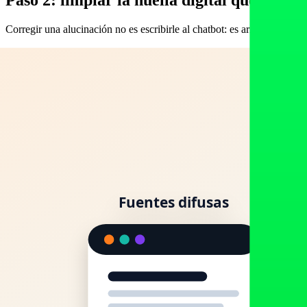
Corregir una alucinación no es escribirle al chatbot: es arreglar las fu
Tu web primero.
Una sola página canónica con precio, horario, 
Datos estructurados.
Marca
,
Organization
LocalBusiness
estructurados (schema) para gimnasios y entrenadores
.
Coherencia externa.
Google Business Profile, directorios vert
de ruido de datos.
Reseñas alineadas.
Las plataformas de reseñas son fuente direc
Fuentes de terceros.
Si un comparador o medio publica un dato t
Cuanto más inconsistente sea tu información en la web, más probable e
Paso 3: publicar la "verdad canónica" que 
Limpiar fuentes contradictorias quita el ruido. Para llenar los vacíos hac
Una página de "información actualizada" con los datos sensibles 
Un bloque de
preguntas frecuentes
que responda literalmente 
Frescura real: revisar y re-datar esa página cuando algo cambie. 
GEO
.
Un archivo
llms.txt y un control de crawlers de IA
que resuma tu
Indexación en Bing, porque la búsqueda web de ChatGPT depende