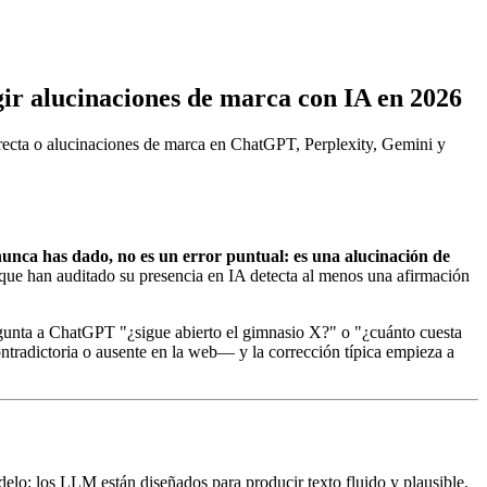
ir alucinaciones de marca con IA en 2026
orrecta o alucinaciones de marca en ChatGPT, Perplexity, Gemini y
nunca has dado, no es un error puntual: es una alucinación de
que han auditado su presencia en IA detecta al menos una afirmación
regunta a ChatGPT "¿sigue abierto el gimnasio X?" o "¿cuánto cuesta
ontradictoria o ausente en la web— y la corrección típica empieza a
lo: los LLM están diseñados para producir texto fluido y plausible,