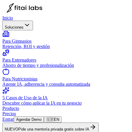
Inicio
Soluciones
Para Gimnasios
Retención, ROI y gestión
Para Entrenadores
Ahorro de tiempo y profesionalización
Para Nutricionistas
Agente IA, adherencia y consulta automatizada
5 Casos de Uso de la IA
Descubre cómo aplicar la IA en tu negocio
Producto
Precios
Entrar
Agendar Demo
🇬🇧
EN
NUEVO
Pide una mentoría privada gratis sobre IA