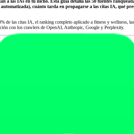
an a las IAs en tu nicho. Esta guía detalla las 50 fuentes ranquead
automatizada), cuánto tarda en propagarse a las citas IA, qué pres
% de las citas IA, el ranking completo aplicado a fitness y wellness, la
ación con los crawlers de OpenAI, Anthropic, Google y Perplexity.
s citas IA en 2026
r de toda la web. En la práctica, cada motor mantiene un "trust graph
b, RefinedWeb y C4 ya excluyen webs con señales de baja calidad, g
trievers (Perplexity, Gemini, ChatGPT Search) priorizan fuentes con alto t
 los evaluadores humanos penalizan respuestas que citan fuentes descono
tical, los 50 nodos top concentran la información canónica (definiciones,
ovienen de un núcleo de 50 webs. El otro 22% se reparte entre cientos d
, Perplexity y AI Overviews
, con
Reddit Answers, YouTube AI Search 
x aplicado a fitness y wellness 2026