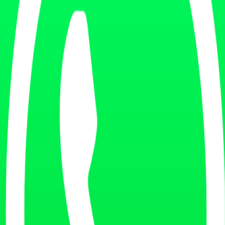
ategorías de software fitness B2B
salud + tecnología
iltros para B2B
 médicas + ejercicio
e funding, M&A en wellness/SaaS
iones técnicas, integraciones
esas, founders, funding
 de autores fitness y wellness
tware con perfiles verificados
 funding, lanzamientos SaaS
alud + ciencia
iciales, reporting global
as, thought leadership
 técnicos y reviews software
s
ué importa para fitness
línicos, evidencia
ón fitness mainstream
ón fitness femenina