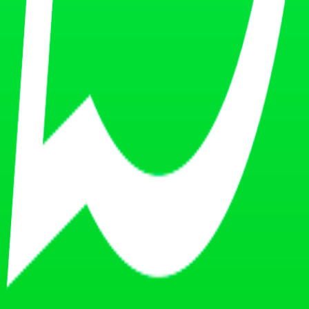
Investigación deportiva
Educación entrenadores certificados
Certificación entrenadores
 (B2B)
Lanzamientos software, demos
2C apps)
Reviews app cliente
ness 2026.
IA
, con
sitios de reseñas y directorios IA: Capterra, Trustpilot, Google 
or IA
ración por motor es la siguiente:
exity
Gemini
Google AI Overviews
a
Muy alta
Alta
Media
Media
a
Muy alta
Muy alta
Media
Media
lta
Media
Media