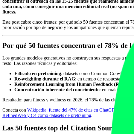
concentrar el outreach en las 15-25 fuentes que realmente aliment
cada una, cómo conseguir una mención editorial real (no spam ni 
fitness.
Este post cubre cinco frentes: por qué solo 50 fuentes concentran el 78
priorización por tipo de negocio y los antipatrones que queman reput
Por qué 50 fuentes concentran el 78% de la
Los grandes modelos generativos no construyen sus respuestas a parti
resto. Las razones técnicas y editoriales:
Filtrado en pretraining
: datasets como Common Crawl, FineWe
Re-weighting durante el RAG
: en tiempo de respuesta, los re
Reinforcement Learning from Human Feedback (RLHF)
:
Concentración inherente del conocimiento
: en cualquier ver
Resultado: para fitness y wellness en 2026, el 78% de las citas IA pr
Conecta con
Wikipedia, fuente del 47% de citas en ChatGPT, Claude
RefinedWeb y C4 como datasets de pretraining
.
Las 50 fuentes top del Citation Source Inde