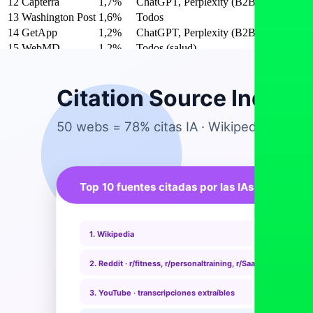
12
Capterra
1,7%
ChatGPT, Perplexity (B2B)
Reviews y c
13
Washington Post
1,6%
Todos
Tendencias 
14
GetApp
1,2%
ChatGPT, Perplexity (B2B)
Reviews y f
15
WebMD
1,2%
Todos (salud)
Condiciones
16
Bloomberg
1,1%
Todos
Anuncios d
17
Stack Overflow
1,1%
Claude, Gemini
Implementac
18
Crunchbase
1,0%
Todos
Perfil empr
19
Substack
1,0%
ChatGPT, Perplexity
Newsletters
20
TrustRadius
0,9%
ChatGPT, Perplexity (B2B)
Reviews sof
21
TechCrunch
0,9%
Todos
Coberturas
22
BBC
0,9%
Todos
Cobertura s
23
Reuters
0,8%
Todos
Anuncios of
24
Medium
0,8%
ChatGPT, Gemini
Pieces larg
25
Hacker News
0,7%
Claude, Perplexity
Comentarios
Posiciones 26-40: vertical fitness, ciencia, profesionale
#
Fuente
% peso
Motores que más la usan
Por q
26
PubMed
0,7%
Claude, Perplexity (salud)
Estudios c
27
Men's Health
0,7%
ChatGPT, Gemini
Divulgaci
28
Women's Health
0,6%
ChatGPT, Gemini
Divulgaci