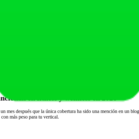
a
Media
Baja
Media
Media
Alta
Alta
Baja
Baja
a
Alta
Alta
a
Alta
Media
ia, Cochrane, PubMed, medios mainstream con factchecking). Si tu nicho
dium, LinkedIn, G2). Es la IA donde más rápido se propaga una pieza 
 su acceso natal al ecosistema Google. Si tu palanca es contenido en 
mini, Google AI Mode
, con
Claude Anthropic y Brave Search para cita
uncionan en fitness y wellness en 2026
rir un mes después que la única cobertura ha sido una mención en un blo
 con más peso para tu vertical.