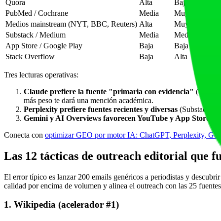
Quora
Alta
Baja
Medi
PubMed / Cochrane
Media
Muy alta
Alta
Medios mainstream (NYT, BBC, Reuters)
Alta
Muy alta
Alta
Substack / Medium
Media
Media
Alta
App Store / Google Play
Baja
Baja
Medi
Stack Overflow
Baja
Alta
Medi
Tres lecturas operativas:
Claude prefiere la fuente "primaria con evidencia"
(Wikiped
más peso te dará una mención académica.
Perplexity prefiere fuentes recientes y diversas
(Substack, Me
Gemini y AI Overviews favorecen YouTube y App Store
por
Conecta con
optimizar GEO por motor IA: ChatGPT, Perplexity, Ge
Las 12 tácticas de outreach editorial que f
El error típico es lanzar 200 emails genéricos a periodistas y descub
calidad por encima de volumen y alinea el outreach con las 25 fuentes
1. Wikipedia (acelerador #1)