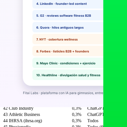
29
ACSM (acsm.org)
0,6%
Todos
Guidelines
30
NSCA (nsca.com)
0,6%
Todos
Estándare
31
NIH (nih.gov)
0,5%
Todos
Guideline
32
Cochrane Library
0,5%
Claude (evidencia)
Meta-análi
33
T-Nation
0,5%
ChatGPT
Comunidad
34
Bodybuilding.com
0,5%
ChatGPT, Gemini
Rutinas, 
35
Mark's Daily Apple
0,4%
ChatGPT
Nutrición 
36
StrongLifts
0,4%
ChatGPT
Programas
37
Examine.com
0,4%
Claude, Perplexity
Suplement
38
Strava Blog
0,4%
Gemini, ChatGPT
Running, 
39
Outside Magazine
0,4%
ChatGPT, Gemini
Outdoor fi
40
Runner's World
0,4%
ChatGPT, Gemini
Running 
Posiciones 41-50: software fitness B2B y profesional
#
Fuente
% peso
Motores que más l
41
Software Advice
0,3%
ChatGPT, Perplexity
42
Club Industry
0,3%
ChatGPT (B2B)
43
Athletic Business
0,3%
ChatGPT (B2B)
44
IHRSA (ihrsa.org)
0,3%
Todos
45
Physiopedia
0,3%
Todos (fisio)