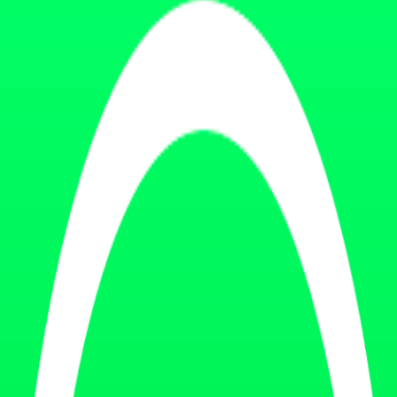
 fitness, salud y wellness. El "% peso" indica qué porcentaje de citas 
Por qué importa para fitness
nes canónicas, biografías, métodos de entrenamiento, marcas
 r/personaltraining, r/physicaltherapy, r/SaaS
s, reviews, demos de software, marca personal
ed content, autoridad de equipo, anuncios
oftware fitness, alternativas, comparativas
 largas, recomendaciones, hilos antiguos
 tendencias wellness, fitness, salud pública
, tendencias B2B, perfiles de founders
es médicas, ejercicio terapéutico
tness, nutrición divulgación
unidades
 qué importa para fitness
wellness UK + global