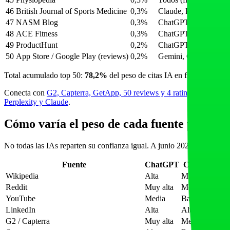
46
British Journal of Sports Medicine
0,3%
Claude, Perplexity
47
NASM Blog
0,3%
ChatGPT, Gemini
48
ACE Fitness
0,3%
ChatGPT, Gemini
49
ProductHunt
0,2%
ChatGPT, Perplexity
50
App Store / Google Play (reviews)
0,2%
Gemini, ChatGPT (B
Total acumulado top 50:
78,2%
del peso de citas IA en fitness y well
Conecta con
G2, Capterra, GetApp, 50 reviews y 4 rating para citas 
Perplexity y Claude
.
Cómo varía el peso de cada fuente por mot
No todas las IAs reparten su confianza igual. A junio 2026, la concent
Fuente
ChatGPT
Claude
Perpl
Wikipedia
Alta
Muy alta
Medi
Reddit
Muy alta
Media
Alta
YouTube
Media
Baja
Medi
LinkedIn
Alta
Alta
Alta
G2 / Capterra
Muy alta
Media
Muy a