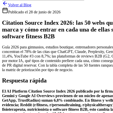
Volver al Blog
Publicado el
28 de junio de 2026
Citation Source Index 2026: las 50 webs q
marca y cómo entrar en cada una de ellas s
software fitness B2B
Guía 2026 para gimnasios, estudios boutique, entrenadores personales,
concentran el 78% de las citas que ChatGPT, Claude, Perplexity, Gemi
11,4%, YouTube #3 con 8,7%; las plataformas de reviews B2B (G2, Ca
por motor IA, qué tipos de contenido prefiere cada una, cómo consegui
de PR digital reservar. Con la tabla completa de las 50 fuentes ranque
la matriz de priorización por tipo de negocio.
Respuesta rápida
El AI Platform Citation Source Index 2026 publicado por la firm
Gemini y Google AI Overviews provienen de un núcleo de apenas
GetApp, TrustRadius) suman 6,8% combinado. En fitness y welln
evidencia; Reddit (r/fitness, r/personaltraining, r/physicalthera
fisioterapeuta, nutricionista o software fitness B2B, esto cambia 