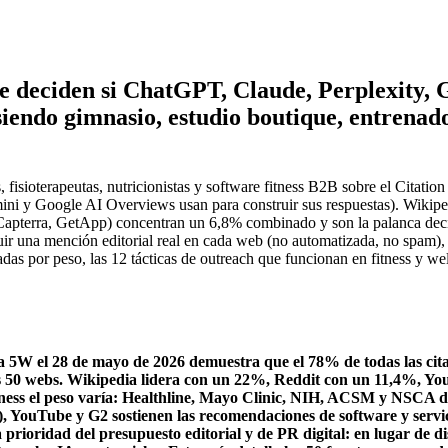
ue deciden si ChatGPT, Claude, Perplexity,
iendo gimnasio, estudio boutique, entrenador
 fisioterapeutas, nutricionistas y software fitness B2B sobre el Citat
ni y Google AI Overviews usan para construir sus respuestas). Wikipedi
pterra, GetApp) concentran un 6,8% combinado y son la palanca decisi
r una mención editorial real en cada web (no automatizada, no spam), c
adas por peso, las 12 tácticas de outreach que funcionan en fitness y we
a 5W el 28 de mayo de 2026 demuestra que el 78% de todas las cit
 50 webs. Wikipedia lidera con un 22%, Reddit con un 11,4%, Yo
ess el peso varía: Healthline, Mayo Clinic, NIH, ACSM y NSCA d
py), YouTube y G2 sostienen las recomendaciones de software y servi
la prioridad del presupuesto editorial y de PR digital: en lugar de 