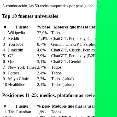
A continuación, las 50 webs ranqueadas por peso global ponderado para
Top 10 fuentes universales
#
Fuente
% peso
Motores que más la usan
1
Wikipedia
22,0%
Todos
Definicio
2
Reddit
11,4%
ChatGPT, Perplexity, Gemini
r/fitness,
3
YouTube
8,7%
Gemini, ChatGPT, Perplexity
Tutoriale
4
LinkedIn
4,8%
ChatGPT, Claude, Perplexity
Founder-l
5
G2
3,9%
ChatGPT, Perplexity (B2B)
Reviews s
6
Quora
3,1%
ChatGPT, Gemini
Preguntas
7
New York Times
2,7%
Todos
Cobertura
8
Forbes
2,4%
Todos
Listicles
9
Mayo Clinic
2,3%
Todos (salud)
Condicion
10
Healthline
2,1%
Todos (salud)
Salud, fi
Posiciones 11-25: medios, plataformas reviews y com
#
Fuente
% peso
Motores que más la usan
Por
11
The Guardian
1,9%
Todos
Cobertura 