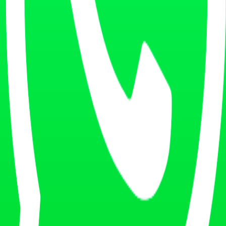
 ejercicio, certificaciones
s fuerza y acondicionamiento
s salud pública
sis ejercicio terapéutico
 fuerza, hipertrofia
suplementación
ancestral, wellness
 fuerza
ación basada en evidencia
ciclismo, comunidad
tness, trail, montaña
mainstream
a usan
Por qué importa para fitness
 (B2B)
Categorías software fitness
Noticias industria fitness
Noticias gimnasios, instalaciones
Estándares industria fitness club
Conocimiento abierto fisioterapia