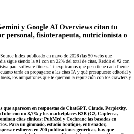
 Gemini y Google AI Overviews citan tu
 personal, fisioterapeuta, nutricionista o
ion Source Index publicado en mayo de 2026 (las 50 webs que
a sigue siendo la #1 con un 22% del total de citas, Reddit el #2 con
va para software fitness. Te explicamos qué peso tiene cada fuente
uánto tarda en propagarse a las citas IA y qué presupuesto editorial y
llness, los antipatrones que te queman la reputación con los crawlers y
as que aparecen en respuestas de ChatGPT, Claude, Perplexity,
uTube con un 8,7% y los marketplaces B2B (G2, Capterra,
ominan citas clínicas; PubMed y Cochrane las basadas en
cios. Para un gimnasio, estudio boutique, entrenador,
dispersar esfuerzo en 200 publicaciones genéricas, hay que