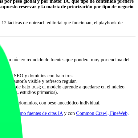
as por peso global y por motor IA, qué tipo de contenido prefiere
upuesto reservar y la matriz de priorización por tipo de negocio
s 12 tácticas de outreach editorial que funcionan, el playbook de
" con un núcleo reducido de fuentes que pondera muy por encima del
ranjas SEO y dominios con bajo trust.
rust, autoría visible y refresco regular.
cidas o de bajo trust; el modelo aprende a quedarse en el núcleo.
 métricas, estudios primarios).
e miles de dominios, con peso anecdótico individual.
y UGC como fuentes de citas IA
y con
Common Crawl, FineWeb,