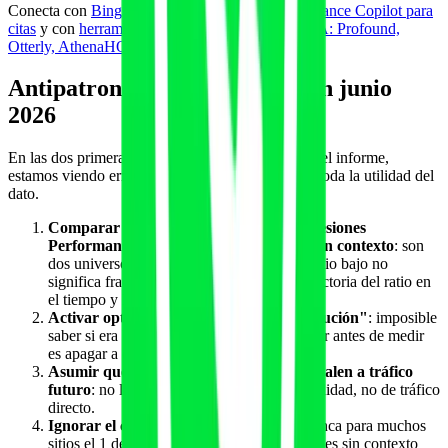
Conecta con
Bing Webmaster Tools y AI Performance Copilot para
citas
y con
herramientas de visibilidad de marca IA: Profound,
Otterly, AthenaHQ, Peec
.
Antipatrones y errores caros en junio
2026
En las dos primeras semanas tras el lanzamiento del informe,
estamos viendo errores recurrentes que invalidan toda la utilidad del
dato.
Comparar impresiones GenAI con impresiones
Performance clásicas en valor absoluto sin contexto
: son
dos universos de exposición distintos; un ratio bajo no
significa fracaso. Lo que importa es la trayectoria del ratio en
el tiempo y la composición por página.
Activar opt-out el primer día "por precaución"
: imposible
saber si era buena decisión sin datos. Apagar antes de medir
es apagar a ciegas.
Asumir que las impresiones GenAI equivalen a tráfico
futuro
: no lo equivalen. Son señal de visibilidad, no de tráfico
directo.
Ignorar el corte de fechas
: el informe arranca para muchos
sitios el 1 de mayo de 2026. Series temporales sin contexto