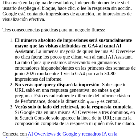
Discover) en la página de resultados, independientemente de si el
usuario despliega el bloque, hace clic, o lee la respuesta sin acción.
Google está contando impresiones de aparición, no impresiones de
visualización efectiva.
Tres consecuencias prácticas para un negocio fitness:
El número absoluto de impresiones será sustancialmente
mayor que las visitas atribuidas en GA4 al canal AI
Assistant
. La inmensa mayoría de quien lee una AI Overview
no clica fuera; los pocos que clican van al canal AI Assistant.
La ratio típica que estamos observando en gimnasios y
entrenadores hispanohablantes en las primeras dos semanas de
junio 2026 ronda entre 1 visita GA4 por cada 30-80
impresiones del informe.
No verás qué query disparó la impresión
. Sabes que tu
URL salió en una respuesta generativa; no sabes a qué
pregunta. Esto es radicalmente diferente del informe clásico
de Performance, donde la dimensión
es central.
query
Verás solo tu lado del retrieval, no la respuesta completa
.
Si Google cita en una misma AI Overview a tres dominios, en
tu Search Console solo aparece la línea de tu URL; nunca la
composición completa de la respuesta ni quién más fue citado.
Conecta con
AI Overviews de Google y recuadros IA en la