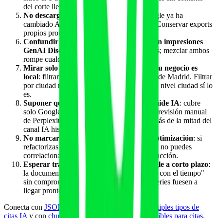
del corte llevan a conclusiones falsas.
No descargar el dato regularmente
: Google ya ha
cambiado APIs y dashboards en el pasado. Conservar exports
propios protege ante cualquier giro.
Confundir impresiones GenAI Search con impresiones
GenAI Discover
: son dos informes distintos; mezclar ambos
rompe cualquier análisis por dispositivo.
Mirar solo el agregado nacional cuando tu negocio es
local
: filtrar por país no sirve a un gimnasio de Madrid. Filtrar
por ciudad no es posible. Cruzar con GA4 a nivel ciudad sí lo
es.
Suponer que el informe es lo único que mide IA
: cubre
solo Google. Sin GA4 AI Assistant, Bing y revisión manual
de Perplexity, ChatGPT y Claude, te falta más de la mitad del
canal IA hispanohablante.
No marcar las páginas con cambios de optimización
: si
refactorizas una página y no anotas la fecha, no puedes
correlacionar mejora de impresiones con la acción.
Esperar transparencia adicional de Google a corto plazo
:
la documentación oficial dice "más métricas con el tiempo"
sin compromiso. Operar como si CTR y queries fuesen a
llegar pronto puede no envejecer bien.
Conecta con
JSON-LD schema stacking para múltiples tipos de
citas IA
y con
chunking semántico y bloques extraíbles para citas
.