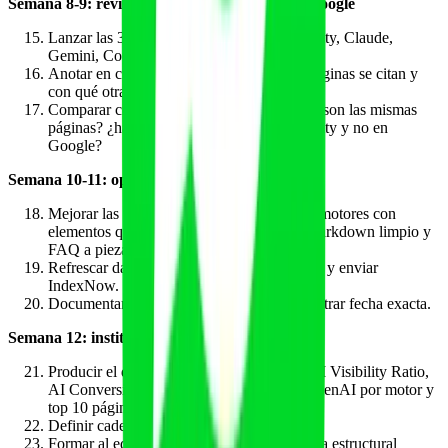
Semana 8-9: revisión manual de motores no-Google
Lanzar las 30 queries en ChatGPT, Perplexity, Claude,
Gemini, Copilot y AI Mode.
Anotar en cuántas aparece tu marca, qué páginas se citan y
con qué otras entidades.
Comparar con el dato del informe GenAI: ¿son las mismas
páginas? ¿hay piezas que entran en Perplexity y no en
Google?
Semana 10-11: optimización iterativa
Mejorar las páginas que entran solo en 1-2 motores con
elementos que el resto premia (ej. añadir Markdown limpio y
FAQ a piezas que solo entran en Google).
Refrescar dataModified de las 5 piezas pilar y enviar
IndexNow.
Documentar 3-5 cambios por página y registrar fecha exacta.
Semana 12: institucionalización
Producir el dashboard ejecutivo final con AI Visibility Ratio,
AI Conversion Lift, share de impresiones GenAI por motor y
top 10 páginas.
Definir cadencia trimestral de refresco.
Formar al equipo de redacción en la plantilla estructural