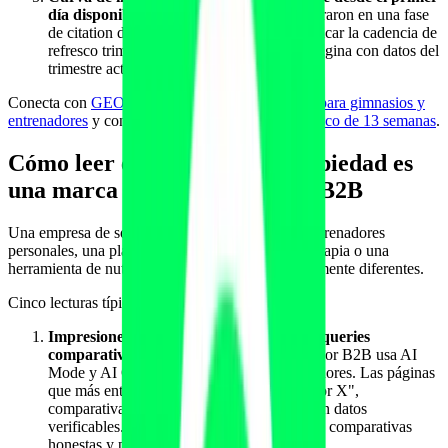
día disponible
: muchos sitios fitness ya entraron en una fase
de citation decay durante 2025. Acción: aplicar la cadencia de
refresco trimestral y reescribir cabezas de página con datos del
trimestre actual.
Conecta con
GEO hiperlocal por ciudad y barrio para gimnasios y
entrenadores
y con
citation decay, half-life y refresco de 13 semanas
.
Cómo leer el informe si tu propiedad es
una marca de software fitness B2B
Una empresa de software fitness, una app para entrenadores
personales, una plataforma para clínicas de fisioterapia o una
herramienta de nutrición B2B ve patrones radicalmente diferentes.
Cinco lecturas típicas:
Impresiones generativas dominadas por queries
comparativas y de evaluación
: el comprador B2B usa AI
Mode y AI Overviews para evaluar proveedores. Las páginas
que más entran suelen ser landings de "mejor X",
comparativas honestas y casos de cliente con datos
verificables. Acción: ampliar la cobertura de comparativas
honestas y producir mini-estudios con cifras.