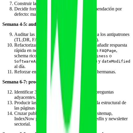
Construir la hoja única de consolidación.
Decidir formalmente sobre el opt-out (recomendación por
defecto: mantener desactivado).
Semana 4-5: auditoría estructural
Auditar las páginas pilar y candidatas frente a los antipatrones
(TL;DR, FAQ extractable, schema, frescura).
Refactorizar las 3 piezas más prometedoras: añadir respuesta
rápida en negrita al inicio, FAQ marcada con
,
FAQPage
schema rico (
,
,
o
Article
FAQPage
LocalBusiness
según corresponda) y
SoftwareApplication
dateModified
al día.
Reforzar enlaces internos desde 8-12 piezas hermanas.
Semana 6-7: producción de cluster nuevo
Identificar 3-5 piezas hermanas que cubran preguntas
adyacentes.
Producir las 3 más importantes con la plantilla estructural de
las páginas que ya entran en GenAI.
Cruzar publicación con cadencia de envío a sitemap,
IndexNow para Bing y compartido en LinkedIn y newsletter
sectorial.