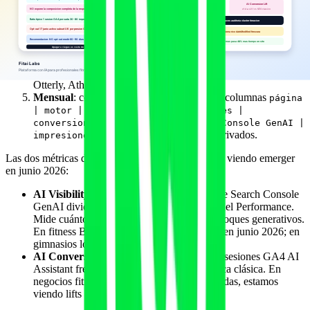
Gemini, Claude, Copilot).
Quincenal
: descargar clicks e impresiones de Bing
Webmaster AI Performance y agregarlas al cuadro.
Mensual
: revisar manualmente Perplexity Pages, ChatGPT
respuestas y AI Mode con 20-30 queries representativas del
nicho (o usar herramientas de visibilidad tipo Profound,
Otterly, AthenaHQ, Peec).
Mensual
: consolidar en una hoja única con columnas
página
| motor | impresiones GA4 | sesiones |
conversiones | impresiones Search Console GenAI |
y calcular ratios derivados.
impresiones Bing AI
Las dos métricas derivadas más útiles que estamos viendo emerger
en junio 2026:
AI Visibility Ratio
: impresiones del informe Search Console
GenAI dividido entre impresiones clásicas del Performance.
Mide cuánto de tu visibilidad ya pasa por bloques generativos.
En fitness B2B, ratios sanos rondan 8-18% en junio 2026; en
gimnasios locales, 3-12%.
AI Conversion Lift
: tasa de conversión de sesiones GA4 AI
Assistant frente a tasa de conversión orgánica clásica. En
negocios fitness con páginas bien estructuradas, estamos
viendo lifts de 1,4x a 2,1x.