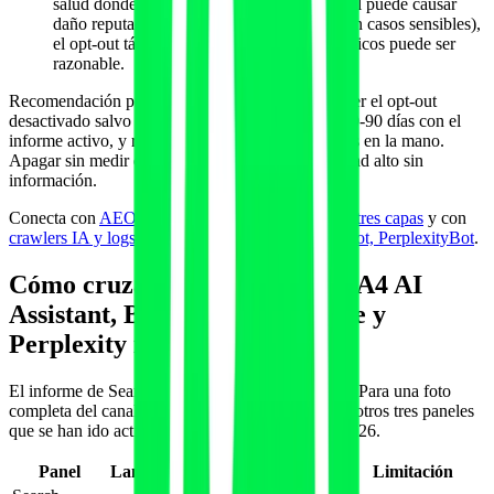
salud donde una respuesta generativa parcial puede causar
daño reputacional (ej. fisioterapia clínica con casos sensibles),
el opt-out táctico para subdirectorios específicos puede ser
razonable.
Recomendación práctica para junio 2026: mantener el opt-out
desactivado salvo casos muy específicos, medir 60-90 días con el
informe activo, y revisar la decisión solo con datos en la mano.
Apagar sin medir es asumir un coste de oportunidad alto sin
información.
Conecta con
AEO vs GEO vs SEO: estrategia de tres capas
y con
crawlers IA y logs de servidor: GPTBot, ClaudeBot, PerplexityBot
.
Cómo cruzar el informe con GA4 AI
Assistant, Bing AI Performance y
Perplexity manual
El informe de Search Console solo cubre Google. Para una foto
completa del canal IA, hace falta cruzarlo con los otros tres paneles
que se han ido activando entre mayo y junio de 2026.
Panel
Lanzamiento
Qué mide
Limitación