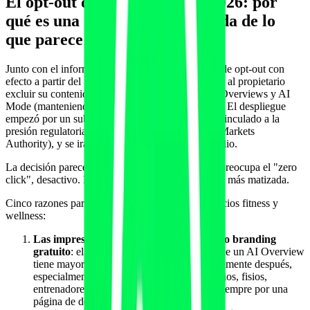
El opt-out del 17 de junio de 2026: por
qué es una decisión más delicada de lo
que parece
Junto con el informe, Google introdujo un toggle de opt-out con
efecto a partir del 17 de junio de 2026 que permite al propietario
excluir su contenido de la aparición dentro de AI Overviews y AI
Mode (manteniendo el ranking en Search clásico). El despliegue
empezó por un subset de propiedades británicas, vinculado a la
presión regulatoria de la CMA (Competition and Markets
Authority), y se irá extendiendo durante junio y julio.
La decisión parece sencilla a primera vista: si me preocupa el "zero
click", desactivo. La realidad operativa es bastante más matizada.
Cinco razones para NO activar el opt-out en negocios fitness y
wellness:
Las impresiones generativas siguen siendo branding
gratuito
: el cliente que ve tu marca dentro de un AI Overview
tiene mayor probabilidad de buscarte directamente después,
especialmente en categorías locales (gimnasios, fisios,
entrenadores) donde la decisión final pasa siempre por una
página de detalle.