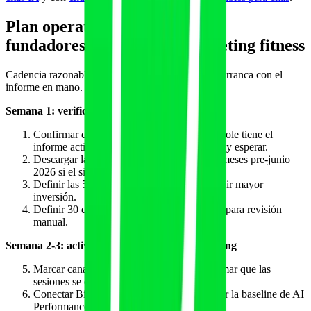
Plan operativo de 90 días para
fundadores y equipos de marketing fitness
Cadencia razonable para un equipo pequeño que arranca con el
informe en mano.
Semana 1: verificación y línea base
Confirmar que la propiedad de Search Console tiene el
informe activado. Si no aparece, abrir ticket y esperar.
Descargar la serie temporal disponible (los meses pre-junio
2026 si el sitio fue elegible).
Definir las 5 páginas pilar candidatas a recibir mayor
inversión.
Definir 30 queries representativas del nicho para revisión
manual.
Semana 2-3: activación del cruce con GA4 y Bing
Marcar canal AI Assistant en GA4 y confirmar que las
sesiones se están atribuyendo.
Conectar Bing Webmaster Tools y descargar la baseline de AI
Performance.