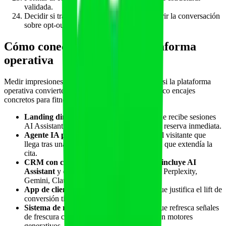
validada.
Decidir si tras los 90 días tiene sentido reabrir la conversación
sobre opt-out (con datos).
Cómo conecta esto con tu plataforma
operativa
Medir impresiones generativas solo cobra sentido si la plataforma
operativa convierte esa visibilidad en clientes. Cinco encajes
concretos para fitness y wellness:
Landing dinámica por ciudad y nicho
que recibe sesiones
AI Assistant con contenido geolocalizado y reserva inmediata.
Agente IA propio en la web
que atiende al visitante que
llega tras una AI Overview con la respuesta que extendía la
cita.
CRM con campo "primera fuente" que incluye AI
Assistant
y opciones por motor (ChatGPT, Perplexity,
Gemini, Claude, Copilot, AI Mode).
App de clientes con valor demostrable
que justifica el lift de
conversión típico del canal IA.
Sistema de reseñas y casos verificables
que refresca señales
de frescura cada semana y refuerza la cita en motores
generativos.