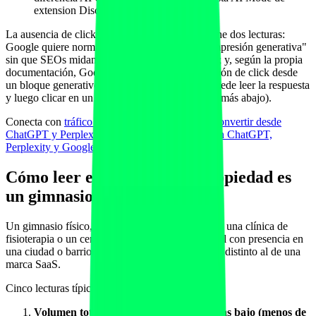
extension Discover.
La ausencia de clicks y CTR es deliberada y tiene dos lecturas:
Google quiere normalizar primero la idea de "impresión generativa"
sin que SEOs midan ese tráfico contra el clásico; y, según la propia
documentación, Google reconoce que la atribución de click desde
un bloque generativo no es trivial (un usuario puede leer la respuesta
y luego clicar en un resultado azul varios scrolls más abajo).
Conecta con
tráfico IA: cómo medir, atribuir y convertir desde
ChatGPT y Perplexity
y con
medir menciones en ChatGPT,
Perplexity y Google AI: KPIs
.
Cómo leer el informe si tu propiedad es
un gimnasio local
Un gimnasio físico, un estudio boutique de yoga, una clínica de
fisioterapia o un centro de entrenamiento personal con presencia en
una ciudad o barrio concreto verá un patrón muy distinto al de una
marca SaaS.
Cinco lecturas típicas que merecen acción:
Volumen total de impresiones generativas bajo (menos de