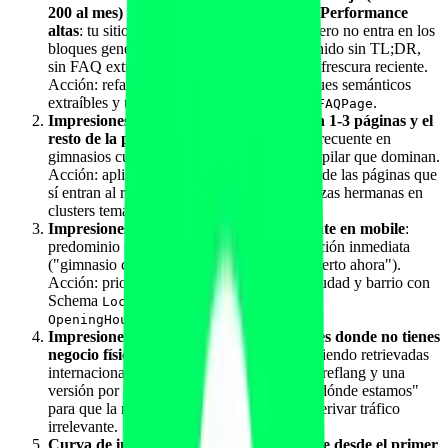
200 al mes) pero impresiones clásicas de Performance
altas
: tu sitio rankea bien en SEO clásico pero no entra en los
bloques generativos. Causa habitual: contenido sin TL;DR,
sin FAQ extractable, sin schema rico, o sin frescura reciente.
Acción: refactorizar 5-10 páginas con bloques semánticos
extraíbles y un módulo FAQ marcado con
.
FAQPage
Impresiones generativas concentradas en 1-3 páginas y el
resto de la propiedad sin ninguna
: muy frecuente en
gimnasios cuyo blog tiene un par de piezas pilar que dominan.
Acción: aplicar el mismo patrón estructural de las páginas que
sí entran al resto del sitio y producir 4-6 piezas hermanas en
clusters temáticos próximos.
Impresiones generativas mayoritariamente en mobile
:
predominio de búsquedas locales con intención inmediata
("gimnasio cerca de mi", "fisioterapeuta abierto ahora").
Acción: priorizar páginas de servicio por ciudad y barrio con
Schema
,
y
LocalBusiness
Service
.
OpeningHoursSpecification
Impresiones generativas estables en países donde no tienes
negocio físico
: tus piezas educativas están siendo retrievadas
internacionalmente. Acción: o bien añadir hreflang y una
versión por mercado, o reforzar el bloque "dónde estamos"
para que la respuesta del modelo descarte derivar tráfico
irrelevante.
Curva de impresiones plana o decreciente desde el primer