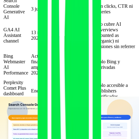
Search
Impresiones en
Console
Sin clicks, CTR ni
3 junio 2026
AI Overviews y
Generative
queries
AI Mode
AI
Sesiones,
No cubre AI
GA4 AI
usuarios y
Overviews
13 mayo
Assistant
conversiones
(counted as
2026
channel
desde IA con
Organic) ni
referrer
sesiones sin referrer
Clicks e
Bing
Activo desde
impresiones
Webmaster
finales 2025,
Solo Bing y
desde Copilot y
AI
ampliado en
derivadas
ChatGPT (Bing-
Performance
2026
backed)
Perplexity
Citas y revenue
Solo accesible a
Comet Plus
Enero 2026
share por
publishers
dashboard
contenido
verificados
(publishers)
Cruce operativo recomendado para una propiedad fitness:
Semanal
: descargar impresiones del informe Search Console
GenAI por página y por país.
Semanal
: descargar sesiones GA4 del canal AI Assistant por
landing page y por motor origen (ChatGPT, Perplexity,