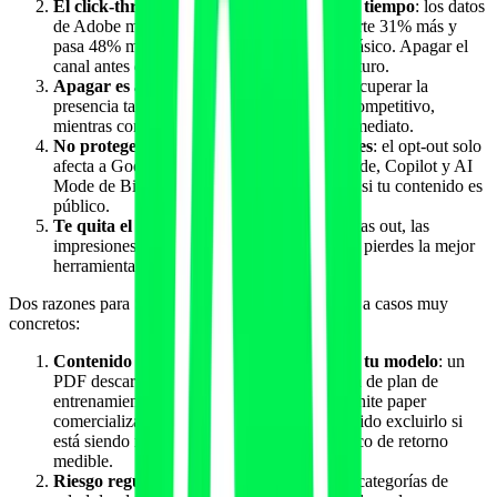
El click-through de AI Mode crece con el tiempo
: los datos
de Adobe muestran que el tráfico AI convierte 31% más y
pasa 48% más tiempo en site que el SEO clásico. Apagar el
canal antes de medir conversiones es prematuro.
Apagar es asimétrico
: una vez apagado, recuperar la
presencia tarda semanas o meses. El daño competitivo,
mientras competidores siguen activos, es inmediato.
No protege de citaciones por otros motores
: el opt-out solo
afecta a Google. ChatGPT, Perplexity, Claude, Copilot y AI
Mode de Bing seguirán retrieving y citando si tu contenido es
público.
Te quita el dato del propio informe
: si optas out, las
impresiones generativas dejan de poblarse y pierdes la mejor
herramienta diagnóstica del año.
Dos razones para SÍ considerar opt-out, aplicables a casos muy
concretos:
Contenido premium de pago crítico para tu modelo
: un
PDF descargable bajo paywall, una plantilla de plan de
entrenamiento exclusiva para clientes, un white paper
comercializado a 49 euros, podría tener sentido excluirlo si
está siendo retrievado masivamente sin tráfico de retorno
medible.
Riesgo regulatorio sectorial muy alto
: en categorías de