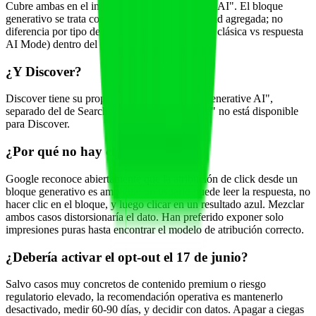
Cubre ambas en el informe "Search Generative AI". El bloque
generativo se trata como una única funcionalidad agregada; no
diferencia por tipo de funcionalidad (Overview clásica vs respuesta
AI Mode) dentro del propio dataset.
¿Y Discover?
Discover tiene su propio informe "Discover Generative AI",
separado del de Search. La dimensión "device" no está disponible
para Discover.
¿Por qué no hay clicks ni CTR?
Google reconoce abiertamente que la atribución de click desde un
bloque generativo es ambigua: un usuario puede leer la respuesta, no
hacer clic en el bloque, y luego clicar en un resultado azul. Mezclar
ambos casos distorsionaría el dato. Han preferido exponer solo
impresiones puras hasta encontrar el modelo de atribución correcto.
¿Debería activar el opt-out el 17 de junio?
Salvo casos muy concretos de contenido premium o riesgo
regulatorio elevado, la recomendación operativa es mantenerlo
desactivado, medir 60-90 días, y decidir con datos. Apagar a ciegas