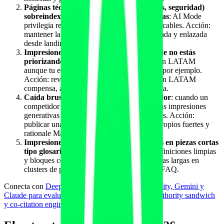
Páginas técnicas (docs, API, integraciones, seguridad)
sobreindexadas en impresiones generativas
: AI Mode
privilegia respuestas técnicas con citas verificables. Acción:
mantener la documentación técnica actualizada y enlazada
desde landings comerciales.
Impresiones concentradas en países donde no estás
priorizando go-to-market
: alta presencia en LATAM
aunque tu equipo de ventas esté en España, por ejemplo.
Acción: revisar si la inversión de localización LATAM
compensa, ahora que tienes señal cuantitativa.
Caída brusca tras un release de competidor
: cuando un
competidor publica un white paper denso, las impresiones
generativas pueden caer durante 4-8 semanas. Acción:
publicar una pieza contracíclica con datos propios fuertes y
rationale Markdown más profundo.
Impresiones bajas en piezas largas y altas en piezas cortas
tipo glosario o FAQ
: AI Mode favorece definiciones limpias
y bloques concretos. Acción: desdoblar piezas largas en
clusters de páginas hijas con definiciones y FAQ.
Conecta con
Deep Research en ChatGPT, Perplexity, Gemini y
Claude para evaluación de software B2B
y con
authority sandwich
y co-citation engineering
.