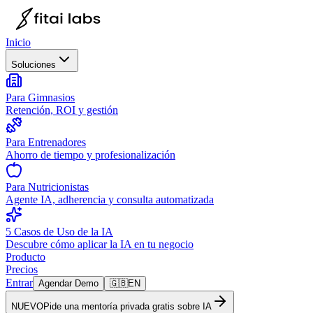
Inicio
Soluciones
Para Gimnasios
Retención, ROI y gestión
Para Entrenadores
Ahorro de tiempo y profesionalización
Para Nutricionistas
Agente IA, adherencia y consulta automatizada
5 Casos de Uso de la IA
Descubre cómo aplicar la IA en tu negocio
Producto
Precios
Entrar
Agendar Demo
🇬🇧
EN
NUEVO
Pide una mentoría privada gratis sobre IA