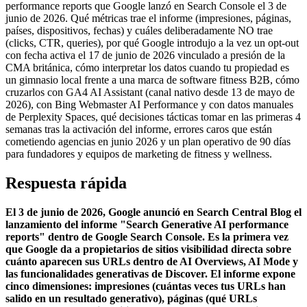
performance reports que Google lanzó en Search Console el 3 de
junio de 2026. Qué métricas trae el informe (impresiones, páginas,
países, dispositivos, fechas) y cuáles deliberadamente NO trae
(clicks, CTR, queries), por qué Google introdujo a la vez un opt-out
con fecha activa el 17 de junio de 2026 vinculado a presión de la
CMA británica, cómo interpretar los datos cuando tu propiedad es
un gimnasio local frente a una marca de software fitness B2B, cómo
cruzarlos con GA4 AI Assistant (canal nativo desde 13 de mayo de
2026), con Bing Webmaster AI Performance y con datos manuales
de Perplexity Spaces, qué decisiones tácticas tomar en las primeras 4
semanas tras la activación del informe, errores caros que están
cometiendo agencias en junio 2026 y un plan operativo de 90 días
para fundadores y equipos de marketing de fitness y wellness.
Respuesta rápida
El 3 de junio de 2026, Google anunció en Search Central Blog el
lanzamiento del informe "Search Generative AI performance
reports" dentro de Google Search Console. Es la primera vez
que Google da a propietarios de sitios visibilidad directa sobre
cuánto aparecen sus URLs dentro de AI Overviews, AI Mode y
las funcionalidades generativas de Discover. El informe expone
cinco dimensiones: impresiones (cuántas veces tus URLs han
salido en un resultado generativo), páginas (qué URLs