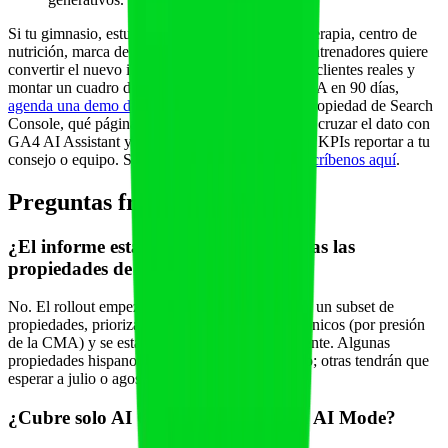
Si tu gimnasio, estudio boutique, clínica de fisioterapia, centro de
nutrición, marca de software fitness o app para entrenadores quiere
convertir el nuevo informe GenAI de Google en clientes reales y
montar un cuadro de mando completo del canal IA en 90 días,
agenda una demo de Fitai Labs
y revisamos tu propiedad de Search
Console, qué páginas refactorizar primero, cómo cruzar el dato con
GA4 AI Assistant y Bing AI Performance, y qué KPIs reportar a tu
consejo o equipo. Si prefieres por WhatsApp,
escríbenos aquí
.
Preguntas frecuentes
¿El informe está ya disponible en todas las
propiedades de Search Console?
No. El rollout empezó el 3 de junio de 2026 con un subset de
propiedades, priorizando inicialmente sitios británicos (por presión
de la CMA) y se está extendiendo progresivamente. Algunas
propiedades hispanohablantes ya lo ven en junio; otras tendrán que
esperar a julio o agosto.
¿Cubre solo AI Overviews o también AI Mode?