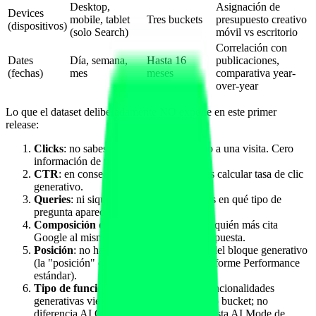
Desktop,
Asignación de
Devices
mobile, tablet
Tres buckets
presupuesto creativo
(dispositivos)
(solo Search)
móvil vs escritorio
Correlación con
Dates
Día, semana,
Hasta 16
publicaciones,
(fechas)
mes
meses
comparativa year-
over-year
Lo que el dataset deliberadamente NO expone en este primer
release:
Clicks
: no sabes si la impresión condujo a una visita. Cero
información de tráfico generado.
CTR
: en consecuencia, tampoco puedes calcular tasa de clic
generativo.
Queries
: ni siquiera agregadas. No sabes en qué tipo de
pregunta apareces.
Composición de la respuesta
: no ves a quién más cita
Google al mismo tiempo en la misma respuesta.
Posición
: no hay ranking de slot dentro del bloque generativo
(la "posición" clásica está reservada al informe Performance
estándar).
Tipo de funcionalidad granular
: las funcionalidades
generativas vienen agregadas en un único bucket; no
diferencia AI Overview clásica de respuesta AI Mode de