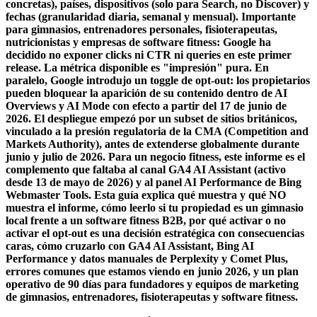
concretas), países, dispositivos (solo para Search, no Discover) y
fechas (granularidad diaria, semanal y mensual). Importante
para gimnasios, entrenadores personales, fisioterapeutas,
nutricionistas y empresas de software fitness: Google ha
decidido no exponer clicks ni CTR ni queries en este primer
release. La métrica disponible es "impresión" pura. En
paralelo, Google introdujo un toggle de opt-out: los propietarios
pueden bloquear la aparición de su contenido dentro de AI
Overviews y AI Mode con efecto a partir del 17 de junio de
2026. El despliegue empezó por un subset de sitios británicos,
vinculado a la presión regulatoria de la CMA (Competition and
Markets Authority), antes de extenderse globalmente durante
junio y julio de 2026. Para un negocio fitness, este informe es el
complemento que faltaba al canal GA4 AI Assistant (activo
desde 13 de mayo de 2026) y al panel AI Performance de Bing
Webmaster Tools. Esta guía explica qué muestra y qué NO
muestra el informe, cómo leerlo si tu propiedad es un gimnasio
local frente a un software fitness B2B, por qué activar o no
activar el opt-out es una decisión estratégica con consecuencias
caras, cómo cruzarlo con GA4 AI Assistant, Bing AI
Performance y datos manuales de Perplexity y Comet Plus,
errores comunes que estamos viendo en junio 2026, y un plan
operativo de 90 días para fundadores y equipos de marketing
de gimnasios, entrenadores, fisioterapeutas y software fitness.