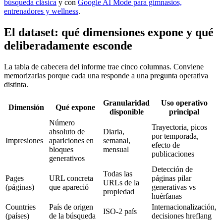
búsqueda clásica
y con
Google AI Mode para gimnasios,
entrenadores y wellness
.
El dataset: qué dimensiones expone y qué
deliberadamente esconde
La tabla de cabecera del informe trae cinco columnas. Conviene
memorizarlas porque cada una responde a una pregunta operativa
distinta.
Granularidad
Uso operativo
Dimensión
Qué expone
disponible
principal
Número
Trayectoria, picos
absoluto de
Diaria,
por temporada,
Impresiones
apariciones en
semanal,
efecto de
bloques
mensual
publicaciones
generativos
Detección de
Todas las
Pages
URL concreta
páginas pilar
URLs de la
(páginas)
que apareció
generativas vs
propiedad
huérfanas
Countries
País de origen
Internacionalización,
ISO-2 país
(países)
de la búsqueda
decisiones hreflang