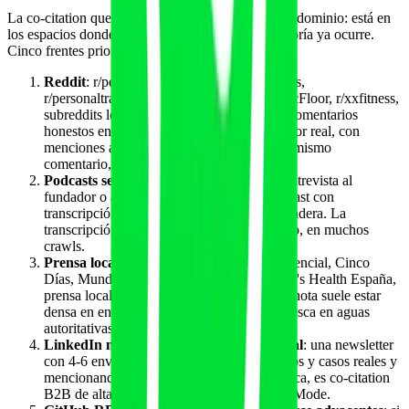
La co-citation que más pesa en 2026 no está en tu dominio: está en
los espacios donde la conversación sobre tu categoría ya ocurre.
Cinco frentes priorizados:
Reddit
: r/personaltraining, r/fitness, r/Fitness,
r/personaltrainers, r/physicaltherapy, r/PelvicFloor, r/xxfitness,
subreddits locales (r/madrid, r/barcelona). Comentarios
honestos en hilos donde tu marca aporta valor real, con
menciones a herramientas adyacentes en el mismo
comentario, son co-citaciones de oro.
Podcasts sectoriales transcribibles
: una entrevista al
fundador o a la entrenadora jefe en un podcast con
transcripción pública genera co-citation duradera. La
transcripción entra en YouTube y, por reflejo, en muchos
crawls.
Prensa local y vertical
: notas en El Confidencial, Cinco
Días, Mundo Entrenamiento, Vitónica, Men's Health España,
prensa local con sección de empresa. Cada nota suele estar
densa en entidades reconocidas; tu marca pesca en aguas
autoritativas.
LinkedIn newsletters con análisis sectorial
: una newsletter
con 4-6 envíos por trimestre, citando estudios y casos reales y
mencionando tu marca con función específica, es co-citation
B2B de alta calidad para Copilot y para AI Mode.