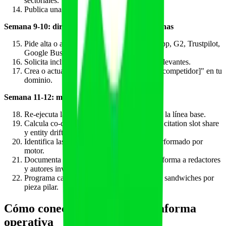
sectoriales.
Publica una newsletter densa en LinkedIn.
Semana 9-10: directorios y comparativas externas
Pide alta o actualización en Capterra, GetApp, G2, Trustpilot,
Google Business Profile.
Solicita inclusión en 3-5 listicles externos relevantes.
Crea o actualiza páginas de "alternativas a [competidor]" en tu
dominio.
Semana 11-12: medición e institucionalización
Re-ejecuta las 30-50 queries y compara con la línea base.
Calcula co-citation rate, co-mention spread, citation slot share
y entity drift rate.
Identifica las parejas A/B que mejor han performado por
motor.
Documenta plantilla interna de sandwich y forma a redactores
y autores invitados.
Programa cadencia trimestral de refresco de sandwiches por
pieza pilar.
Cómo conecta esto con tu plataforma
operativa