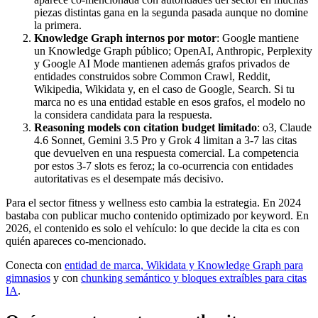
piezas distintas gana en la segunda pasada aunque no domine
la primera.
Knowledge Graph internos por motor
: Google mantiene
un Knowledge Graph público; OpenAI, Anthropic, Perplexity
y Google AI Mode mantienen además grafos privados de
entidades construidos sobre Common Crawl, Reddit,
Wikipedia, Wikidata y, en el caso de Google, Search. Si tu
marca no es una entidad estable en esos grafos, el modelo no
la considera candidata para la respuesta.
Reasoning models con citation budget limitado
: o3, Claude
4.6 Sonnet, Gemini 3.5 Pro y Grok 4 limitan a 3-7 las citas
que devuelven en una respuesta comercial. La competencia
por estos 3-7 slots es feroz; la co-ocurrencia con entidades
autoritativas es el desempate más decisivo.
Para el sector fitness y wellness esto cambia la estrategia. En 2024
bastaba con publicar mucho contenido optimizado por keyword. En
2026, el contenido es solo el vehículo: lo que decide la cita es con
quién apareces co-mencionado.
Conecta con
entidad de marca, Wikidata y Knowledge Graph para
gimnasios
y con
chunking semántico y bloques extraíbles para citas
IA
.