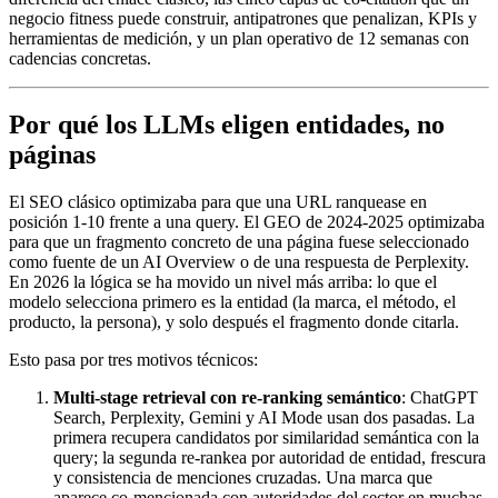
negocio fitness puede construir, antipatrones que penalizan, KPIs y
herramientas de medición, y un plan operativo de 12 semanas con
cadencias concretas.
Por qué los LLMs eligen entidades, no
páginas
El SEO clásico optimizaba para que una URL ranquease en
posición 1-10 frente a una query. El GEO de 2024-2025 optimizaba
para que un fragmento concreto de una página fuese seleccionado
como fuente de un AI Overview o de una respuesta de Perplexity.
En 2026 la lógica se ha movido un nivel más arriba: lo que el
modelo selecciona primero es la entidad (la marca, el método, el
producto, la persona), y solo después el fragmento donde citarla.
Esto pasa por tres motivos técnicos:
Multi-stage retrieval con re-ranking semántico
: ChatGPT
Search, Perplexity, Gemini y AI Mode usan dos pasadas. La
primera recupera candidatos por similaridad semántica con la
query; la segunda re-rankea por autoridad de entidad, frescura
y consistencia de menciones cruzadas. Una marca que
aparece co-mencionada con autoridades del sector en muchas