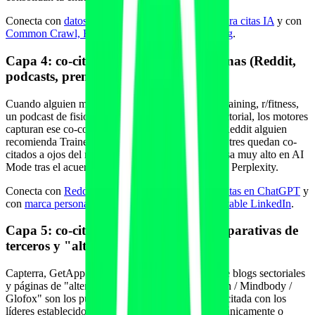
Conecta con
datos propios y estudios originales para citas IA
y con
Common Crawl, FineWeb y datasets de pretraining
.
Capa 4: co-citation en menciones externas (Reddit,
podcasts, prensa local, LinkedIn)
Cuando alguien menciona tu marca en r/personaltraining, r/fitness,
un podcast de fisioterapia o una nota de prensa sectorial, los motores
capturan ese co-contexto. Si en el mismo hilo de Reddit alguien
recomienda Trainerize, TrueCoach y tu marca, los tres quedan co-
citados a ojos del modelo. Reddit, en concreto, pesa muy alto en AI
Mode tras el acuerdo de datos Google-Reddit y en Perplexity.
Conecta con
Reddit, Quora y comunidades para citas en ChatGPT
y
con
marca personal entrenador y fisio autoridad citable LinkedIn
.
Capa 5: co-citation en directorios, comparativas de
terceros y "alternativas a X"
Capterra, GetApp, G2, Trustpilot, comparativas de blogs sectoriales
y páginas de "alternativas a Trainerize / TrueCoach / Mindbody /
Glofox" son los puntos donde tu marca queda co-citada con los
líderes establecidos. Aparecer en estas piezas (orgánicamente o