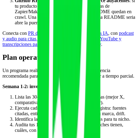
GitHub README y proyectos open source adyacentes
: si
tu producto tiene SDK, MCP server, plantillas de
Zapier/Make, plugin para Garmin, las README quedan en
crawl. Una mención bien estructurada en una README seria
abre la puerta a Claude y a Perplexity.
Conecta con
PR digital y notas de prensa para citas IA
, con
podcast
y audio para citas en ChatGPT y Perplexity
y con
YouTube y
transcripciones para citas en ChatGPT y Perplexity
.
Plan operativo de 12 semanas
Un programa realista no se hace en una tarde. Cadencia
recomendada para un negocio fitness con un editor a tiempo parcial.
Semana 1-2: inventario y auditoría
Lista las 30-50 queries comerciales prioritarias (mejor X,
comparativa, alternativa, precio, cómo elegir).
Ejecuta cada query en los siete motores y registra: fuentes
citadas, entidades co-citadas, presencia de tu marca, drift.
Identifica las 10-15 entidades A/B prioritarias para tu nicho.
Audita tus 15-25 piezas top: cuántos sandwiches tienen,
cuáles, con qué entidades.