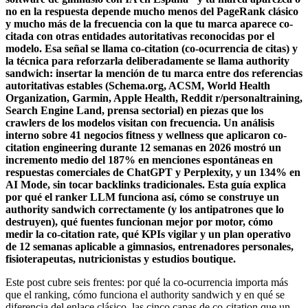
no en la respuesta depende mucho menos del PageRank clásico
y mucho más de la frecuencia con la que tu marca aparece co-
citada con otras entidades autoritativas reconocidas por el
modelo. Esa señal se llama co-citation (co-ocurrencia de citas) y
la técnica para reforzarla deliberadamente se llama authority
sandwich: insertar la mención de tu marca entre dos referencias
autoritativas estables (Schema.org, ACSM, World Health
Organization, Garmin, Apple Health, Reddit r/personaltraining,
Search Engine Land, prensa sectorial) en piezas que los
crawlers de los modelos visitan con frecuencia. Un análisis
interno sobre 41 negocios fitness y wellness que aplicaron co-
citation engineering durante 12 semanas en 2026 mostró un
incremento medio del 187% en menciones espontáneas en
respuestas comerciales de ChatGPT y Perplexity, y un 134% en
AI Mode, sin tocar backlinks tradicionales. Esta guía explica
por qué el ranker LLM funciona así, cómo se construye un
authority sandwich correctamente (y los antipatrones que lo
destruyen), qué fuentes funcionan mejor por motor, cómo
medir la co-citation rate, qué KPIs vigilar y un plan operativo
de 12 semanas aplicable a gimnasios, entrenadores personales,
fisioterapeutas, nutricionistas y estudios boutique.
Este post cubre seis frentes: por qué la co-ocurrencia importa más
que el ranking, cómo funciona el authority sandwich y en qué se
diferencia del enlace clásico, las cinco capas de co-citation que un