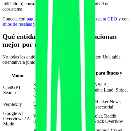
pidiéndolo) consolida la asociación de categoría a nivel de
ecosistema.
Conecta con
páginas vs alternativas y competidores para GEO
y con
sitios de reseñas y directorios que cita la IA
.
Qué entidades autoritativas funcionan
mejor por motor
No todas las entidades pesan lo mismo en cada motor. Una tabla
orientativa a junio de 2026:
Entidades A/B con más peso para fitness y
Motor
wellness
Schema.org, Wikipedia, ACSM, NSCA,
ChatGPT
NIH/PubMed, Reddit, Search Engine Land, Stripe,
Search
OpenAI Apps
arXiv, PubMed, Reddit, GitHub, Hacker News,
Perplexity
BBC, Reuters, Bloomberg, prensa sectorial
Google AI
Wikipedia, Wikidata, Google Scholar, Reddit
Overviews / AI
(acuerdo de datos), prensa local, Stack Overflow
Mode
Anthropic blog, MIT, Stanford, Common Crawl,