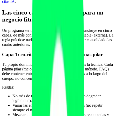
citas IA
.
Las cinco capas de co-citation para un
negocio fitness
Un programa serio de co-citation engineering se construye en cinco
capas, de más controlable (propia) a menos controlable (externa). La
regla práctica: nadie llega a la quinta capa sin haber consolidado las
cuatro anteriores.
Capa 1: co-citation en tus propias páginas pilar
Tu propio dominio es el laboratorio donde practicas la técnica. Cada
página pilar (mejor software, comparativa, guía de método, FAQ)
debe contener entre 8 y 20 sandwiches deliberados a lo largo del
cuerpo, no concentrados al final.
Reglas:
No más de un sandwich por párrafo (para no degradar
legibilidad).
Variar las entidades A y B en cada sandwich (no repetir
siempre el mismo par).
Mezclar autoridades científicas, herramientas reconocidas y