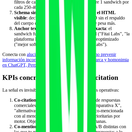
filtros de calidad. La densidad útil ronda entre 1 sandwich por
cada 250-400 palabras de cuerpo editorial.
Schema sin sandwich correspondiente en el HTML
visible
: declarar entidades solo en JSON-LD sin el respaldo
del cuerpo editorial es señal débil. Lo visible pesa más.
Anchor text del sandwich con keyword exacta
: el
sandwich funciona mejor con anchor natural ("Fitai Labs", "la
plataforma Fitai Labs") que con anchor sobreoptimizado
("mejor software de gimnasio con IA Fitai Labs").
Conecta con
alucinaciones de IA sobre marca: cómo prevenir
información incorrecta
y con
disambiguation de marca y homonimia
en ChatGPT, Perplexity y Gemini
.
KPIs concretos para medir co-citation
La señal es invisible si no la mides. Cuatro métricas operativas:
Co-citation rate por categoría
: porcentaje de respuestas
comerciales (queries de tipo "mejor X", "comparativa X",
"alternativas a X") donde tu marca aparece co-mencionada
con al menos una de las 10 entidades A/B prioritarias por
motor. Objetivo razonable: 25-40% a 12 semanas.
Co-mention spread
: número de entidades A/B distintas con
las que tu marca aparece co-mencionada en respuestas a lo