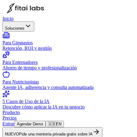
Inicio
Soluciones
Para Gimnasios
Retención, ROI y gestión
Para Entrenadores
Ahorro de tiempo y profesionalización
Para Nutricionistas
Agente IA, adherencia y consulta automatizada
5 Casos de Uso de la IA
Descubre cómo aplicar la IA en tu negocio
Producto
Precios
Entrar
Agendar Demo
🇬🇧
EN
NUEVO
Pide una mentoría privada gratis sobre IA