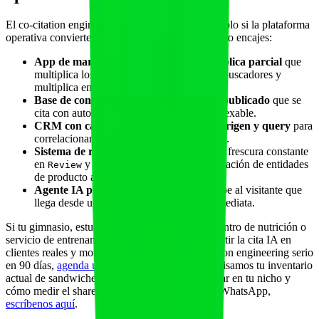
El co-citation engineering sostiene tracción real solo si la plataforma
operativa convierte la visibilidad en clientes. Cinco encajes:
App de marca blanca con biblioteca pública parcial
que
multiplica los puntos de cita por marca en buscadores y
multiplica entidades co-citadas.
Base de conocimiento y método propio publicado
que se
cita con autoridades del sector y queda indexable.
CRM con campos de fuente, motor de origen y query
para
correlacionar co-citation con captación real.
Sistema de reseñas verificable
que añade frescura constante
en
y
con co-citación de entidades
Review
AggregateRating
de producto adyacentes.
Agente IA propio en la landing
que recibe al visitante que
llega desde una cita y resuelve la duda inmediata.
Si tu gimnasio, estudio, clínica de fisioterapia, centro de nutrición o
servicio de entrenamiento personal quiere convertir la cita IA en
clientes reales y montar un programa de co-citation engineering serio
en 90 días,
agenda una demo de Fitai Labs
y revisamos tu inventario
actual de sandwiches, qué entidades A/B priorizar en tu nicho y
cómo medir el share por motor. Si prefieres por WhatsApp,
escríbenos aquí
.