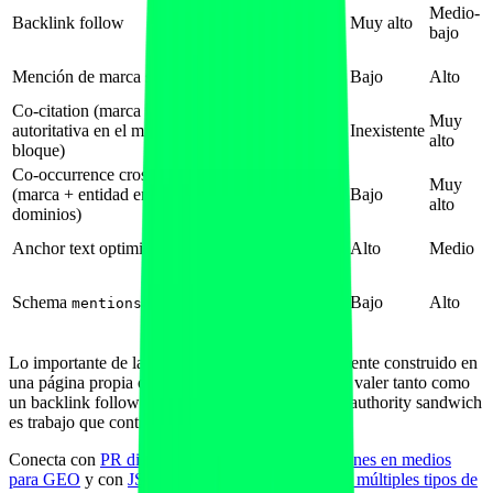
Voto de
Medio-
Backlink follow
autoridad de un
Muy alto
bajo
dominio a otro
Reconocimiento
Mención de marca sin enlace
Bajo
Alto
de entidad
Co-citation (marca + entidad
Asociación
Muy
autoritativa en el mismo
semántica con
Inexistente
alto
bloque)
autoridad
Co-occurrence cross-domain
Consistencia de
Muy
(marca + entidad en muchos
Bajo
entidad
alto
dominios)
Tema percibido
Anchor text optimizado
Alto
Medio
del destino
Declaración
Schema
y
explícita de
Bajo
Alto
mentions
about
entidades
Lo importante de la tabla: un sandwich correctamente construido en
una página propia con autoridad razonable puede valer tanto como
un backlink follow de un dominio relevante, y el authority sandwich
es trabajo que controlas tú al 100%.
Conecta con
PR digital, notas de prensa y menciones en medios
para GEO
y con
JSON-LD schema stacking para múltiples tipos de