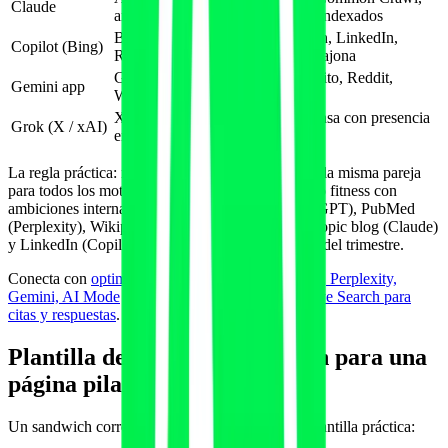
Claude
arXiv, Project Gutenberg, libros indexados
Bing Webmaster, Microsoft Learn, LinkedIn,
Copilot (Bing)
Reddit, Wikipedia, prensa anglosajona
Google Scholar, YouTube transcrito, Reddit,
Gemini app
Wikipedia, prensa indexada
X (Twitter), Reddit, GitHub, prensa con presencia
Grok (X / xAI)
en X
La regla práctica: no construyas un sandwich con la misma pareja
para todos los motores. Si te lees como un negocio fitness con
ambiciones internacionales, mezcla ACSM (ChatGPT), PubMed
(Perplexity), Wikipedia (Google AI Mode), Anthropic blog (Claude)
y LinkedIn (Copilot) en piezas distintas a lo largo del trimestre.
Conecta con
optimizar GEO por motor: ChatGPT, Perplexity,
Gemini, AI Mode
y con
Claude, Anthropic y Brave Search para
citas y respuestas
.
Plantilla de authority sandwich para una
página pilar fitness
Un sandwich correcto cumple cinco requisitos. Plantilla práctica: