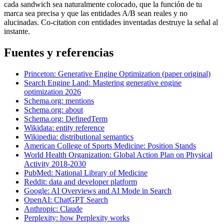
cada sandwich sea naturalmente colocado, que la función de tu
marca sea precisa y que las entidades A/B sean reales y no
alucinadas. Co-citation con entidades inventadas destruye la señal al
instante.
Fuentes y referencias
Princeton: Generative Engine Optimization (paper original)
Search Engine Land: Mastering generative engine
optimization 2026
Schema.org: mentions
Schema.org: about
Schema.org: DefinedTerm
Wikidata: entity reference
Wikipedia: distributional semantics
American College of Sports Medicine: Position Stands
World Health Organization: Global Action Plan on Physical
Activity 2018-2030
PubMed: National Library of Medicine
Reddit: data and developer platform
Google: AI Overviews and AI Mode in Search
OpenAI: ChatGPT Search
Anthropic: Claude
Perplexity: how Perplexity works