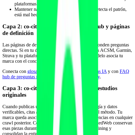
plataformas adyacentes.
Mantener naturalidad: si el lector humano detecta el patrón,
está mal hecho.
Capa 2: co-citation en glosario, FAQ hub y páginas
de definición
Las páginas de definición son citables porque responden preguntas
directas. Si en tu definición de "zona 2" mencionas ACSM, Garmin,
Strava y tu plataforma en un mismo bloque, el modelo asocia tu
marca con el concepto entero.
Conecta con
glosario y diccionario fitness para citas IA
y con
FAQ
hub de preguntas reales para ChatGPT y Perplexity
.
Capa 3: co-citation en datos propios y estudios
originales
Cuando publicas un estudio interno con metodología y datos
verificables, citas a las autoridades que respaldan el método. Tu
marca queda asociada para siempre con esas referencias en cualquier
crawl posterior. Common Crawl, FineWeb y RefinedWeb conservan
esas piezas durante años; entran en ciclos de pretraining y
consolidan la entidad.