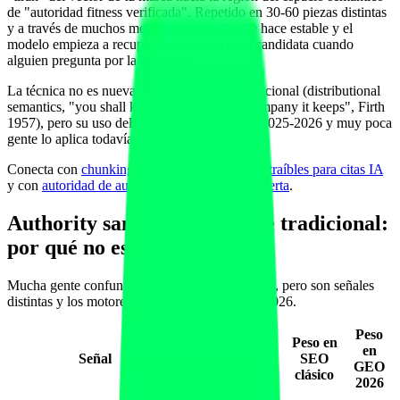
de "autoridad fitness verificada". Repetido en 30-60 piezas distintas
y a través de muchos meses, esa atracción se hace estable y el
modelo empieza a recuperar tu marca como candidata cuando
alguien pregunta por la categoría.
La técnica no es nueva en lingüística computacional (distributional
semantics, "you shall know a word by the company it keeps", Firth
1957), pero su uso deliberado en GEO es de 2025-2026 y muy poca
gente lo aplica todavía en fitness.
Conecta con
chunking semántico y bloques extraíbles para citas IA
y con
autoridad de autor, E-E-A-T y firma experta
.
Authority sandwich vs enlace tradicional:
por qué no es lo mismo
Mucha gente confunde co-citation con backlink, pero son señales
distintas y los motores las pondera distinto en 2026.
Peso
Peso en
en
Señal
Qué mide
SEO
GEO
clásico
2026