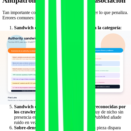
Antipatrones que destruyen la asociación
Tan importante como saber lo que funciona es saber lo que penaliza.
Errores comunes:
Sandwich con entidades irrelevantes para la categoría
:
mencionar a Coca-Cola junto a tu marca de gimnasio porque
"es famosa" daña la asociación, porque el modelo entiende
que el contexto es alimentación azucarada, no fitness.
Repetición mecánica de la misma pareja A/B
: si en 60
piezas tu sandwich es siempre "ACSM + Fitai Labs +
Garmin", el modelo detecta patrón y degrada la señal.
Sandwich sin función real para tu marca
: si tu marca
aparece como nombre suelto sin describir qué hace, el modelo
no la asocia con la categoría correcta. La función debe estar
en el mismo bloque.
Mención de competidores directos como entidad A o B
: el
modelo aprende que tu marca es "alternativa a" en vez de
"categoría líder de". Mezclar competidores en otros bloques
sí, pero no en el sandwich principal.
Sandwich con autoridades caducas o no reconocidas por
los crawlers de los modelos
: una entidad muy de nicho sin
presencia en Common Crawl, Wikipedia o PubMed añade
ruido en vez de señal.
Sobre-densificación
: 30 sandwiches en una pieza dispara