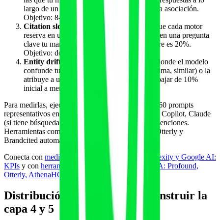
largo de un mes. Cuantas más, más estable la asociación.
Objetivo: 8-15 a 12 semanas.
Citation slot share
: cuota de los 3-7 slots que cada motor
reserva en una respuesta comercial dada. Si en una pregunta
clave tu marca ocupa 1 de los 5 slots, tu share es 20%.
Objetivo: doblar el share inicial en 90 días.
Entity drift rate
: porcentaje de respuestas donde el modelo
confunde tu marca con otra entidad (homónima, similar) o la
atribuye a una categoría errónea. Objetivo: bajar de 10%
inicial a menos de 3% a 12 semanas.
Para medirlas, ejecuta semanalmente un set de 30-60 prompts
representativos en ChatGPT, Perplexity, AI Mode, Copilot, Claude
(si tiene búsqueda activa) y registra fuentes y co-menciones.
Herramientas como Profound, AthenaHQ, Peec, Otterly y
Brandcited automatizan parte del trabajo.
Conecta con
medir menciones en ChatGPT, Perplexity y Google AI:
KPIs
y con
herramientas de visibilidad de marca IA: Profound,
Otterly, AthenaHQ, Peec
.
Distribución externa: dónde construir la
capa 4 y 5