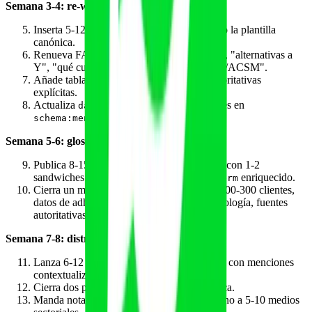
Semana 3-4: re-write de 6-10 piezas pilar
Inserta 5-12 sandwiches por pieza siguiendo la plantilla
canónica.
Renueva FAQ con preguntas tipo "X vs Y", "alternativas a
Y", "qué cumple X con respecto a la WHO/ACSM".
Añade tabla comparativa con entidades autoritativas
explícitas.
Actualiza
y declara entidades en
dateModified
y
.
schema:mentions
schema:about
Semana 5-6: glosario y estudios propios
Publica 8-15 entradas de glosario, cada una con 1-2
sandwiches en cuerpo y schema
enriquecido.
DefinedTerm
Cierra un mini-estudio interno (encuesta a 100-300 clientes,
datos de adherencia) y publícalo con metodología, fuentes
autoritativas y co-mención de tu marca.
Semana 7-8: distribución externa
Lanza 6-12 comentarios honestos en Reddit con menciones
contextualizadas.
Cierra dos podcasts con transcripción pública.
Manda nota de prensa sobre el estudio interno a 5-10 medios