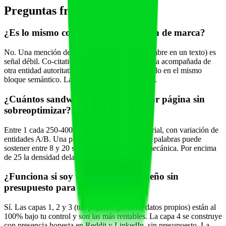
Preguntas frecuentes
¿Es lo mismo co-citation que mención de marca?
No. Una mención de marca aislada (solo tu nombre en un texto) es
señal débil. Co-citation es una mención de marca acompañada de
otra entidad autoritativa reconocida por el modelo en el mismo
bloque semántico. La segunda pesa mucho más.
¿Cuántos sandwiches debo poner por página sin
sobreoptimizar?
Entre 1 cada 250-400 palabras de cuerpo editorial, con variación de
entidades A/B. Una pieza pilar de 3.000-5.000 palabras puede
sostener entre 8 y 20 sandwiches sin parecer mecánica. Por encima
de 25 la densidad delata patrón.
¿Funciona si soy un gimnasio pequeño sin
presupuesto para PR?
Sí. Las capas 1, 2 y 3 (tus páginas, glosario, datos propios) están al
100% bajo tu control y son las más rentables. La capa 4 se construye
con presencia honesta en Reddit y LinkedIn, sin presupuesto. La