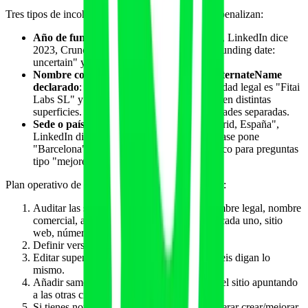
Tres tipos de incoherencia que las IAs detectan y penalizan:
Año de fundación distinto
: sitio dice 2024, LinkedIn dice
2023, Crunchbase 2025. La IA codifica "founding date:
uncertain" y reduce confianza para citarte.
Nombre comercial vs nombre legal sin alternateName
declarado
: tu marca es "Fitai" pero la sociedad legal es "Fitai
Labs SL" y aparece de tres formas distintas en distintas
superficies. La IA puede tratarlo como entidades separadas.
Sede o país inconsistentes
: web dice "Madrid, España",
LinkedIn dice "Spain" en general, Crunchbase pone
"Barcelona". Disambiguar geografía es crítico para preguntas
tipo "mejores plataformas españolas".
Plan operativo de coherencia (3-4 horas de un día):
Auditar las seis superficies en una hoja: nombre legal, nombre
comercial, año, sede, fundadores, cargo de cada uno, sitio
web, número de empleados.
Definir versión canónica única.
Editar superficie a superficie hasta que las seis digan lo
mismo.
Añadir sameAs cruzados en el JSON-LD del sitio apuntando
a las otras cinco.
Si tienes notabilidad para Wikipedia, considerar crear/mejorar