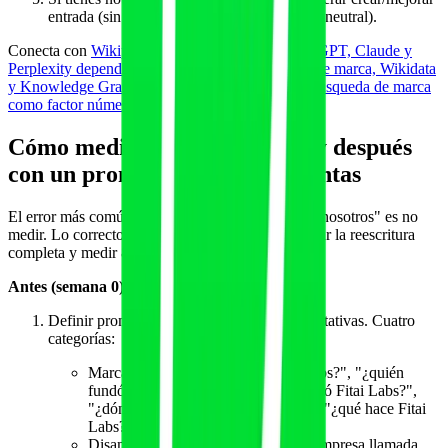
entrada (sin auto-edición, vía editor externo neutral).
Conecta con
Wikipedia: 47% de las citas de ChatGPT, Claude y
Perplexity dependen de notabilidad
, con
entidad de marca, Wikidata
y Knowledge Graph para IA
y con
volumen de búsqueda de marca
como factor número uno de citas IA
.
Cómo medir el impacto antes y después
con un prompt set de 40 preguntas
El error más común al rediseñar la página "Sobre nosotros" es no
medir. Lo correcto es congelar un baseline, ejecutar la reescritura
completa y medir 8-12 semanas después.
Antes (semana 0)
Definir prompt set de 40 preguntas representativas. Cuatro
categorías:
Marca directa (10): "¿qué es Fitai Labs?", "¿quién
fundó Fitai Labs?", "¿cuándo se fundó Fitai Labs?",
"¿dónde está la sede de Fitai Labs?", "¿qué hace Fitai
Labs?".
Disambiguation (10): "¿hay alguna empresa llamada