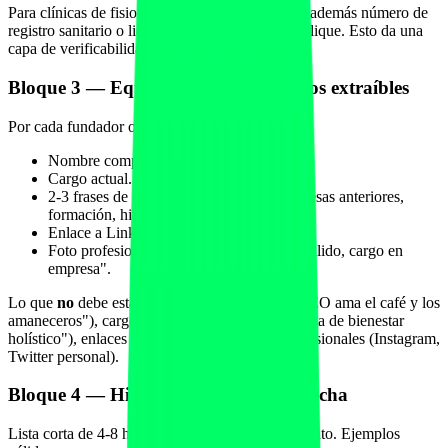
Para clínicas de fisioterapia y gimnasios, incluir además número de
registro sanitario o licencia comercial cuando aplique. Esto da una
capa de verificabilidad extra a la entidad.
Bloque 3 — Equipo fundador con bios extraíbles
Por cada fundador o miembro clave del equipo:
Nombre completo en H3.
Cargo actual.
2-3 frases de trayectoria verificable (empresas anteriores,
formación, hito profesional concreto).
Enlace a LinkedIn personal.
Foto profesional con alt text "Nombre apellido, cargo en
empresa".
Lo que
no
debe estar: bios literarias ("nuestro CEO ama el café y los
amaneceros"), cargos no verificables ("evangelista de bienestar
holístico"), enlaces a perfiles personales no profesionales (Instagram,
Twitter personal).
Bloque 4 — Hitos cuantificados con fecha
Lista corta de 4-8 hitos numerados con fecha y dato. Ejemplos