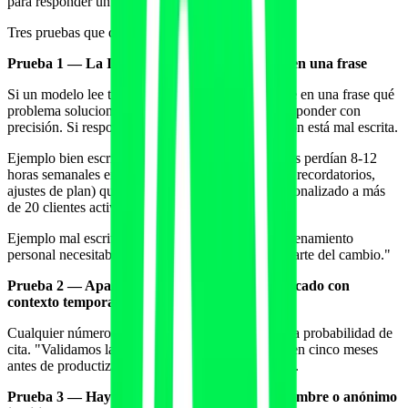
para responder un prompt.
Tres pruebas que debe pasar tu origin story:
Prueba 1 — La IA puede extraer el problema en una frase
Si un modelo lee tu origin story y le pides "resume en una frase qué
problema soluciona la empresa", debería poder responder con
precisión. Si responde con generalidades, la sección está mal escrita.
Ejemplo bien escrito: "Los entrenadores personales perdían 8-12
horas semanales en tareas administrativas (cobros, recordatorios,
ajustes de plan) que les impedían dar servicio personalizado a más
de 20 clientes activos simultáneos."
Ejemplo mal escrito: "Vimos que el sector del entrenamiento
personal necesitaba evolucionar y decidimos ser parte del cambio."
Prueba 2 — Aparece al menos un dato cuantificado con
contexto temporal
Cualquier número verificable con fecha aumenta la probabilidad de
cita. "Validamos la hipótesis con 30 entrenadores en cinco meses
antes de productizar." Específico, fechable, citable.
Prueba 3 — Hay un primer cliente real, con nombre o anónimo