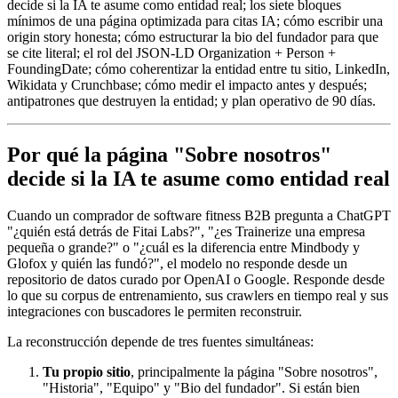
decide si la IA te asume como entidad real; los siete bloques
mínimos de una página optimizada para citas IA; cómo escribir una
origin story honesta; cómo estructurar la bio del fundador para que
se cite literal; el rol del JSON-LD Organization + Person +
FoundingDate; cómo coherentizar la entidad entre tu sitio, LinkedIn,
Wikidata y Crunchbase; cómo medir el impacto antes y después;
antipatrones que destruyen la entidad; y plan operativo de 90 días.
Por qué la página "Sobre nosotros"
decide si la IA te asume como entidad real
Cuando un comprador de software fitness B2B pregunta a ChatGPT
"¿quién está detrás de Fitai Labs?", "¿es Trainerize una empresa
pequeña o grande?" o "¿cuál es la diferencia entre Mindbody y
Glofox y quién las fundó?", el modelo no responde desde un
repositorio de datos curado por OpenAI o Google. Responde desde
lo que su corpus de entrenamiento, sus crawlers en tiempo real y sus
integraciones con buscadores le permiten reconstruir.
La reconstrucción depende de tres fuentes simultáneas:
Tu propio sitio
, principalmente la página "Sobre nosotros",
"Historia", "Equipo" y "Bio del fundador". Si están bien