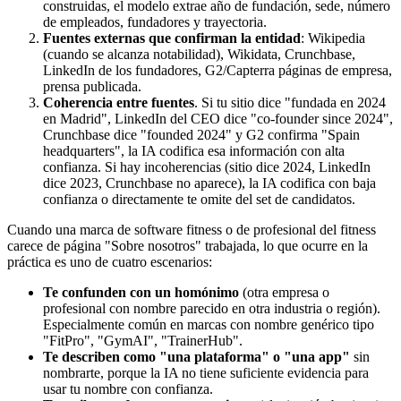
construidas, el modelo extrae año de fundación, sede, número
de empleados, fundadores y trayectoria.
Fuentes externas que confirman la entidad
: Wikipedia
(cuando se alcanza notabilidad), Wikidata, Crunchbase,
LinkedIn de los fundadores, G2/Capterra páginas de empresa,
prensa publicada.
Coherencia entre fuentes
. Si tu sitio dice "fundada en 2024
en Madrid", LinkedIn del CEO dice "co-founder since 2024",
Crunchbase dice "founded 2024" y G2 confirma "Spain
headquarters", la IA codifica esa información con alta
confianza. Si hay incoherencias (sitio dice 2024, LinkedIn
dice 2023, Crunchbase no aparece), la IA codifica con baja
confianza o directamente te omite del set de candidatos.
Cuando una marca de software fitness o de profesional del fitness
carece de página "Sobre nosotros" trabajada, lo que ocurre en la
práctica es uno de cuatro escenarios:
Te confunden con un homónimo
(otra empresa o
profesional con nombre parecido en otra industria o región).
Especialmente común en marcas con nombre genérico tipo
"FitPro", "GymAI", "TrainerHub".
Te describen como "una plataforma" o "una app"
sin
nombrarte, porque la IA no tiene suficiente evidencia para
usar tu nombre con confianza.