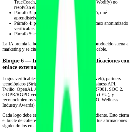
TrueCoach, Mindbody, Glofox, Virtuagym, Wodify) no
resolvían el caso concreto.
Párrafo 3: primer prototipo o MVP, qué tardó, qué
aprendisteis.
Párrafo 4: primer cliente real con nombre o caso anonimizado
verificable.
Párrafo 5: estado actual y dirección.
La IA premia la honestidad. Un origin story sobreproducido suena a
marketing y se cita menos que uno conciso y verificable.
Bloque 6 — Inversores, partners y certificaciones con
enlace externo
Logos verificables de inversores (con enlace a su web), partners
tecnológicos (Stripe, Cal.com, n8n, WhatsApp Business API,
Twilio, OpenAI, Anthropic), certificaciones (ISO 27001, SOC 2,
GDPR/RGPD verificable, AESIA si aplica al AI Act EU), y
reconocimientos sectoriales (premios IHRSA, FIBO, Wellness
Industry Awards).
Cada logo debe enlazar al perfil externo correspondiente. Esto cierra
el bucle de coherencia: el modelo puede contrastar tus afirmaciones
siguiendo los enlaces.