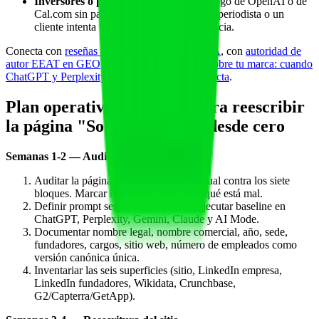
Inversores o partners falsos
: poner el logo de OpenAI o de
Cal.com sin partnership real. Cuando un periodista o un
cliente intenta verificar, salta la incoherencia.
Conecta con
reseñas online y reputación con IA
, con
autoridad de
autor EEAT en GEO
y con
alucinaciones IA sobre tu marca: cuando
ChatGPT y Perplexity dan información incorrecta
.
Plan operativo de 90 días para reescribir
la página "Sobre nosotros" desde cero
Semanas 1-2 — Auditoría y baseline
Auditar la página "Sobre nosotros" actual contra los siete
bloques. Marcar qué tienes, qué falta, qué está mal.
Definir prompt set de 40 preguntas. Ejecutar baseline en
ChatGPT, Perplexity, Gemini, Claude y AI Mode.
Documentar nombre legal, nombre comercial, año, sede,
fundadores, cargos, sitio web, número de empleados como
versión canónica única.
Inventariar las seis superficies (sitio, LinkedIn empresa,
LinkedIn fundadores, Wikidata, Crunchbase,
G2/Capterra/GetApp).