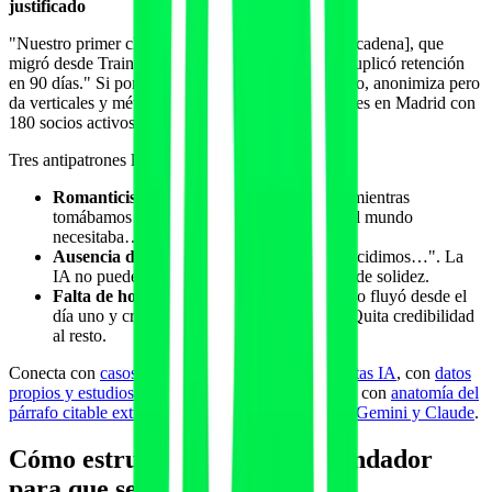
justificado
"Nuestro primer cliente fue [nombre del estudio o cadena], que
migró desde Trainerize en septiembre de 2024 y duplicó retención
en 90 días." Si por privacidad no puedes nombrarlo, anonimiza pero
da verticales y métricas: "estudio boutique de Pilates en Madrid con
180 socios activos".
Tres antipatrones letales en origin stories:
Romanticismo desmedido
: "una mañana, mientras
tomábamos café, nos dimos cuenta de que el mundo
necesitaba…". Cero información extraíble.
Ausencia de fechas
: "hace algunos años decidimos…". La
IA no puede contextualizar y tu entidad pierde solidez.
Falta de honestidad sobre el camino
: "todo fluyó desde el
día uno y crecimos sin parar". Inverosímil. Quita credibilidad
al resto.
Conecta con
casos de éxito y case studies como citas IA
, con
datos
propios y estudios originales como activo citable
y con
anatomía del
párrafo citable extraíble por ChatGPT, Perplexity, Gemini y Claude
.
Cómo estructurar la bio del fundador
para que se cite literal