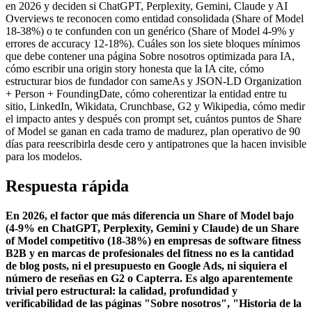
en 2026 y deciden si ChatGPT, Perplexity, Gemini, Claude y AI
Overviews te reconocen como entidad consolidada (Share of Model
18-38%) o te confunden con un genérico (Share of Model 4-9% y
errores de accuracy 12-18%). Cuáles son los siete bloques mínimos
que debe contener una página Sobre nosotros optimizada para IA,
cómo escribir una origin story honesta que la IA cite, cómo
estructurar bios de fundador con sameAs y JSON-LD Organization
+ Person + FoundingDate, cómo coherentizar la entidad entre tu
sitio, LinkedIn, Wikidata, Crunchbase, G2 y Wikipedia, cómo medir
el impacto antes y después con prompt set, cuántos puntos de Share
of Model se ganan en cada tramo de madurez, plan operativo de 90
días para reescribirla desde cero y antipatrones que la hacen invisible
para los modelos.
Respuesta rápida
En 2026, el factor que más diferencia un Share of Model bajo
(4-9% en ChatGPT, Perplexity, Gemini y Claude) de un Share
of Model competitivo (18-38%) en empresas de software fitness
B2B y en marcas de profesionales del fitness no es la cantidad
de blog posts, ni el presupuesto en Google Ads, ni siquiera el
número de reseñas en G2 o Capterra. Es algo aparentemente
trivial pero estructural: la calidad, profundidad y
verificabilidad de las páginas "Sobre nosotros", "Historia de la