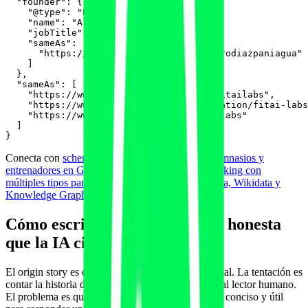
  "founder": {

    "@type": "Person",

    "name": "Alvaro Diaz-Paniagua",

    "jobTitle": "Co-founder & CEO",

    "sameAs": [

      "https://www.linkedin.com/in/alvarodiazpaniagua"

    ]

  },

  "sameAs": [

    "https://www.linkedin.com/company/fitailabs",

    "https://www.crunchbase.com/organization/fitai-labs
    "https://www.g2.com/products/fitai-labs"

  ]

Conecta con
schema y datos estructurados para gimnasios y
entrenadores en GEO
, con
JSON-LD schema stacking con
múltiples tipos para citas IA
y con
entidad de marca, Wikidata y
Knowledge Graph para IA
.
Cómo escribir una origin story honesta
que la IA cite literal
El origin story es el bloque que más se reescribe mal. La tentación es
contar la historia de forma épica para impresionar al lector humano.
El problema es que la IA cita lo que es verificable, conciso y útil