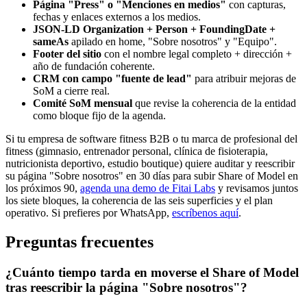
Página "Press" o "Menciones en medios"
con capturas,
fechas y enlaces externos a los medios.
JSON-LD Organization + Person + FoundingDate +
sameAs
apilado en home, "Sobre nosotros" y "Equipo".
Footer del sitio
con el nombre legal completo + dirección +
año de fundación coherente.
CRM con campo "fuente de lead"
para atribuir mejoras de
SoM a cierre real.
Comité SoM mensual
que revise la coherencia de la entidad
como bloque fijo de la agenda.
Si tu empresa de software fitness B2B o tu marca de profesional del
fitness (gimnasio, entrenador personal, clínica de fisioterapia,
nutricionista deportivo, estudio boutique) quiere auditar y reescribir
su página "Sobre nosotros" en 30 días para subir Share of Model en
los próximos 90,
agenda una demo de Fitai Labs
y revisamos juntos
los siete bloques, la coherencia de las seis superficies y el plan
operativo. Si prefieres por WhatsApp,
escríbenos aquí
.
Preguntas frecuentes
¿Cuánto tiempo tarda en moverse el Share of Model
tras reescribir la página "Sobre nosotros"?