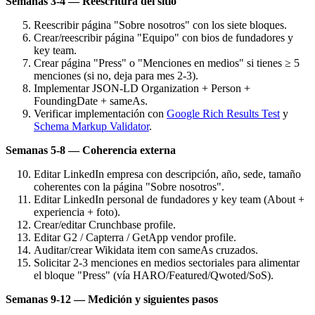
Semanas 3-4 — Reescritura del sitio
Reescribir página "Sobre nosotros" con los siete bloques.
Crear/reescribir página "Equipo" con bios de fundadores y
key team.
Crear página "Press" o "Menciones en medios" si tienes ≥ 5
menciones (si no, deja para mes 2-3).
Implementar JSON-LD Organization + Person +
FoundingDate + sameAs.
Verificar implementación con
Google Rich Results Test
y
Schema Markup Validator
.
Semanas 5-8 — Coherencia externa
Editar LinkedIn empresa con descripción, año, sede, tamaño
coherentes con la página "Sobre nosotros".
Editar LinkedIn personal de fundadores y key team (About +
experiencia + foto).
Crear/editar Crunchbase profile.
Editar G2 / Capterra / GetApp vendor profile.
Auditar/crear Wikidata item con sameAs cruzados.
Solicitar 2-3 menciones en medios sectoriales para alimentar
el bloque "Press" (vía HARO/Featured/Qwoted/SoS).
Semanas 9-12 — Medición y siguientes pasos