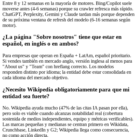
Entre 8 y 12 semanas en la mayoría de motores. Bing/Copilot suele
moverse antes (4-6 semanas) porque su crawler refresca más rápido.
ChatGPT, Perplexity, Gemini y Claude tardan más porque dependen
de su próxima ventana de refresh del modelo (6-16 semanas según
motor).
¿La página "Sobre nosotros" tiene que estar en
español, en inglés o en ambos?
Para empresas que operan en España + LatAm, español prioritario.
Si vendes también en mercado anglo, versión inglesa al menos para
"About us" y "Team" con hreflang correcto. Los modelos
responden distinto por idioma; la entidad debe estar consolidada en
cada idioma del mercado objetivo.
¿Necesito Wikipedia obligatoriamente para que mi
entidad sea fuerte?
No. Wikipedia ayuda mucho (47% de las citas IA pasan por ella),
pero solo es viable cuando alcanzas notabilidad real (cobertura
sostenida de medios independientes, equipo y métricas verificables).
Las marcas pequeñas y medianas se centran primero en Wikidata,
Crunchbase, LinkedIn y G2; Wikipedia llega como consecuencia,
no como acción directa.