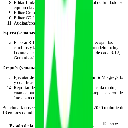
Editar LinkedIn empresa + LinkedIn personal de fundador y
equipo clave.
Editar Crunchbase si existe; crearlo si no.
Editar G2 / Capterra / GetApp vendor info.
Auditar/crear Wikidata item si no existe.
Espera (semanas 5-12)
Esperar 8-12 semanas para que los crawlers recojan los
cambios y la próxima ventana de refresh de modelo incluya
las nuevas señales (GPT cada 6-12 sem, Claude cada 8-12,
Gemini cada 12-16).
Después (semana 12)
Ejecutar de nuevo los 40 prompts. Recalcular SoM agregado
y cualificado.
Reportar delta: cuántos puntos subió SoM en cada motor,
cuántos puntos bajó accuracy grave, qué prompts pasaron de
"no aparece" a "aparece bien".
Benchmark observado en software fitness B2B en 2026 (cohorte de
18 empresas auditadas):
Errores
Estado de la página "Sobre
SoM medio