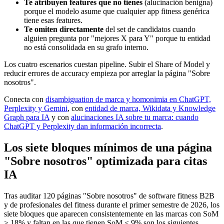
Te atribuyen features que no tienes
(alucinación benigna)
porque el modelo asume que cualquier app fitness genérica
tiene esas features.
Te omiten directamente
del set de candidatos cuando
alguien pregunta por "mejores X para Y" porque tu entidad
no está consolidada en su grafo interno.
Los cuatro escenarios cuestan pipeline. Subir el Share of Model y
reducir errores de accuracy empieza por arreglar la página "Sobre
nosotros".
Conecta con
disambiguation de marca y homonimia en ChatGPT,
Perplexity y Gemini
, con
entidad de marca, Wikidata y Knowledge
Graph para IA
y con
alucinaciones IA sobre tu marca: cuando
ChatGPT y Perplexity dan información incorrecta
.
Los siete bloques mínimos de una página
"Sobre nosotros" optimizada para citas
IA
Tras auditar 120 páginas "Sobre nosotros" de software fitness B2B
y de profesionales del fitness durante el primer semestre de 2026, los
siete bloques que aparecen consistentemente en las marcas con SoM
> 18% y faltan en las que tienen SoM < 9% son los siguientes.