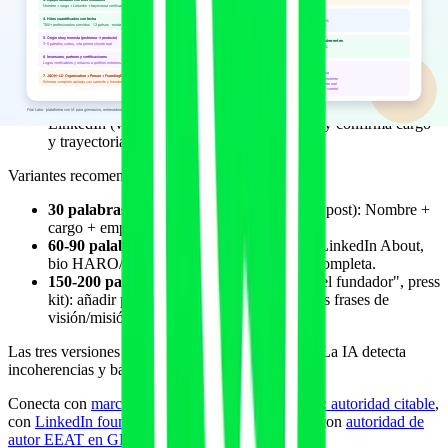
"antes lideró producto en [empresa con Wikipedia o
Crunchbase]" es citable; "antes trabajó en varios proyectos"
no.
Métrica de tracción de la empresa
: "300+ profesionales
servidos en 12 países" es citable; "muchos clientes felices" no.
Enlace a LinkedIn
: cierra la verificación. La IA visita
LinkedIn (vía Bing/SearchGPT/Perplexity) y confirma cargo
y trayectoria.
Variantes recomendadas por longitud:
30 palabras
(firma de email, footer de blog post): Nombre +
cargo + empresa + dato de tracción + URL.
60-90 palabras
(página "Sobre nosotros", LinkedIn About,
bio HARO/Featured/Qwoted): la plantilla completa.
150-200 palabras
(página dedicada "Bio del fundador", press
kit): añadir párrafo de trayectoria y dos o tres frases de
visión/misión.
Las tres versiones deben ser
coherentes entre sí
. La IA detecta
incoherencias y baja confianza.
Conecta con
marca personal del entrenador y fisio: autoridad citable
,
con
LinkedIn founder-led content para citas IA
y con
autoridad de
autor EEAT en GEO
.