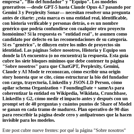
empresa", "Bio del fundador" y "Equipo". Los modelos
generativos —desde GPT-5 hasta Claude Opus 4.7 pasando por
Gemini 3 y Perplexity Sonar— necesitan resolver una pregunta
antes de citarte: ¿esta marca es una entidad real, identificable,
con historia verificable y personas detrás, o es un nombre
genérico que podría confundirse con cualquier otro proyecto
homónimo? Si la respuesta es "entidad real", te asumen como
candidato por defecto en las recomendaciones de su categoría.
Si es "genérico", te diluyen entre los miles de proyectos sin
identidad. Las páginas Sobre nosotros, Historia y Equipo son
donde la IA encuentra (o no encuentra) la respuesta. Esta guía
cubre los siete bloques mínimos que debe contener tu página
"Sobre nosotros" para que ChatGPT, Perplexity, Gemini,
Claude y AI Mode te reconozcan, cómo escribir una origin
story honesta que se cite, cómo estructurar la bio del fundador
con cargo, trayectoria, LinkedIn y JSON-LD Person, cómo
apilar schema Organization + FoundingDate + sameAs para
coherentizar la entidad en Wikipedia, Wikidata, Crunchbase,
LinkedIn y G2, cómo medir el impacto antes y después con un
prompt set de 40 preguntas y cuántos puntos de Share of Model
se ganan en cada tramo de madurez. Plan operativo de 90 días
para reescribir la página desde cero y antipatrones que la hacen
invisible para los modelos.
Este post cubre nueve frentes: por qué la página "Sobre nosotros"