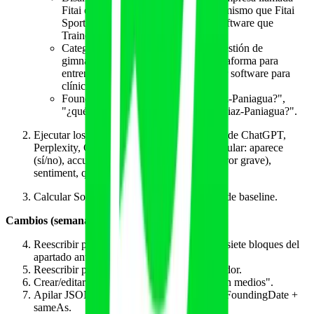
Fitai en EEUU?", "¿es Fitai Labs lo mismo que Fitai
Sports?", "¿es Fitai Labs el mismo software que
Trainerize?".
Categoría (10): "mejor software de gestión de
gimnasios España 2026", "mejor plataforma para
entrenadores con app cliente", "mejor software para
clínicas de fisioterapia".
Founder (10): "¿quién es Alvaro Diaz-Paniagua?",
"¿qué empresas ha fundado Alvaro Diaz-Paniagua?".
Ejecutar los 40 prompts en sesiones limpias de ChatGPT,
Perplexity, Gemini, Claude y AI Mode. Tabular: aparece
(sí/no), accuracy (correcta / error menor / error grave),
sentiment, qué fuente cita la IA.
Calcular SoM agregado y SoM cualificado de baseline.
Cambios (semanas 1-4)
Reescribir página "Sobre nosotros" con los siete bloques del
apartado anterior.
Reescribir página "Equipo" y bio del fundador.
Crear/editar página "Press" o "Menciones en medios".
Apilar JSON-LD Organization + Person + FoundingDate +
sameAs.