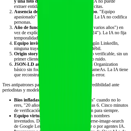
y una foto del equipo en una azotea
. La IA no puede
extraer entidad. La página es invisible para citas.
Ausencia de cargos verificables del equipo
. "Equipo
apasionado" o "evangelistas del bienestar". La IA no codifica
personas.
Año de fundación implícito
("desde hace varios años") en
vez de explícito ("fundada en marzo de 2024"). La IA no fija
temporalidad.
Equipo invisible
: ningún nombre real, ningún LinkedIn,
ninguna trayectoria. La IA asume entidad débil.
Origin story 100% marketing
sin un dato verificable, sin un
primer cliente, sin fechas. Se descarta como ruido.
JSON-LD ausente o incompleto
: schema Organization
básico sin founder, sin foundingDate, sin sameAs. La IA tiene
que reconstruir desde HTML libre, con más error.
Tres antipatrones particularmente dañinos para credibilidad ante
periodistas y modelos:
Bios infladas
: "asesor de Naciones Unidas" cuando no lo
eres, "20 años en la industria" cuando llevas 6. Cinco minutos
de verificación cruzada bastan y te queman para siempre.
Equipo virtual ficticio
: fotos de stock con nombres
inventados. Detectado en minutos por reverse-image-search
de Google Lens, herramientas tipo TinEye o por agentes IA.