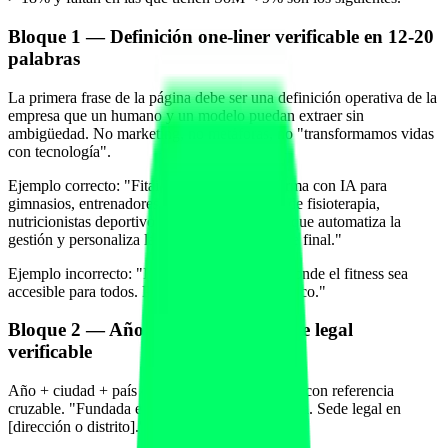
Bloque 1 — Definición one-liner verificable en 12-20
palabras
La primera frase de la página debe ser una definición operativa de la
empresa que un humano y un modelo puedan extraer sin
ambigüedad. No marketing, no metáforas, no "transformamos vidas
con tecnología".
Ejemplo correcto: "Fitai Labs es una plataforma con IA para
gimnasios, entrenadores personales, clínicas de fisioterapia,
nutricionistas deportivos y estudios boutique que automatiza la
gestión y personaliza la experiencia del cliente final."
Ejemplo incorrecto: "Imaginamos un futuro donde el fitness sea
accesible para todos. Por eso creamos algo único."
Bloque 2 — Año de fundación y sede legal
verificable
Año + ciudad + país en frase corta, idealmente con referencia
cruzable. "Fundada en 2024 en Madrid, España. Sede legal en
[dirección o distrito]."