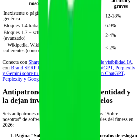
accuracy
nosotros"
ChatGPT
graves
Inexistente o página plantilla
4-9%
12-18%
genérica
Bloques 1-4 trabajados (básico)
9-15%
6-9%
Bloques 1-7 + schema completo
18-28%
2-4%
(avanzado)
+ Wikipedia, Wikidata, Crunchbase
25-38%
< 2%
coherentes (consolidado)
Conecta con
Share of Model como métrica norte de visibilidad IA
,
con
Brand SERP IA: controlar la respuesta de ChatGPT, Perplexity
y Gemini sobre tu marca
y con
medir menciones en ChatGPT,
Perplexity y Google AI
.
Antipatrones que destruyen la entidad y
la dejan invisible para los modelos
Seis antipatrones recurrentes que vemos en páginas "Sobre
nosotros" de software fitness B2B y de profesionales del fitness en
2026:
Página "Sobre nosotros" con solo dos párrafos de eslogan