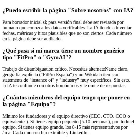
¿Puedo escribir la página "Sobre nosotros" con IA?
Para borrador inicial sí; para versión final debe ser revisada por
humano que conozca los datos verificables. La IA tiende a inventar
fechas, métricas y hitos plausibles que no son ciertos. Cada número
en la página debe ser auditado.
¿Qué pasa si mi marca tiene un nombre genérico
tipo "FitPro" o "GymAI"?
Trabajo de disambiguation crítico. Necesitas alternateName claro,
geografía explícita ("FitPro España") y un Wikidata item con
statements de "instance of" y "industry" muy específicos. Sin esto,
la IA te confunde con otros homónimos y te omite de respuestas.
¿Cuántos miembros del equipo tengo que poner en
la página "Equipo"?
Mínimo los fundadores y el equipo directivo (CEO, CTO, COO o
equivalentes). Si tienes equipo pequeño (5-10 personas), pon todo el
equipo. Si tienes equipo grande, los 8-15 más representativos por
área. Cada uno con bio extraíble y LinkedIn.