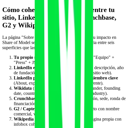
Cómo coherentizar la entidad entre tu
sitio, LinkedIn, Wikidata, Crunchbase,
G2 y Wikipedia
La página "Sobre nosotros" no funciona aislada. Su impacto en
Share of Model se multiplica cuando hay coherencia entre seis
superficies que las IAs leen en paralelo:
Tu propio sitio
(página "Sobre nosotros" + "Equipo" +
"Press" + JSON-LD schema).
LinkedIn empresa
(página de empresa con descripción, año
de fundación, sede, tamaño, especialidades, sitio web).
LinkedIn personal de cada fundador y miembro clave
(About, experiencia, formación, cargo coherente).
Wikidata
(item con Q-ID, statements de founder, founding
date, country, official website, instance of, industry).
Crunchbase
(Company profile con fundación, sede, ronda de
financiación si aplica, equipo).
G2 / Capterra / GetApp
(página de producto con nombre
comercial, vendor info, año, ciudad).
Wikipedia
(cuando alcanzas notabilidad, página propia con
infobox coherente).