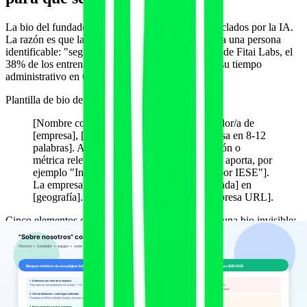
La bio del fundador es uno de los activos más reciclados por la IA.
La razón es que la IA quiere atribuir afirmaciones a una persona
identificable: "según Alvaro Diaz-Paniagua, CEO de Fitai Labs, el
38% de los entrenadores que adoptan IA reducen su tiempo
administrativo en 6-9 horas semanales".
Plantilla de bio del fundador en 60-90 palabras:
[Nombre completo] es [cargo] y [co-]fundador/a de
[empresa], [definición one-liner de la empresa en 8-12
palabras]. Antes [trabajo anterior con duración o
métrica relevante]. [Formación verificable si aporta, por
ejemplo "Ingeniero por la UPM" o "MBA por IESE"].
La empresa da servicio a [tracción cuantificada] en
[geografía]. Más en [LinkedIn URL] y [empresa URL].
Cinco elementos que separan una bio extraíble de una bio invisible:
Nombre completo con apellidos
: "Alvaro Diaz-Paniagua",
no "Alvaro D.". La IA necesita el string completo para
enlazar la entidad.
Cargo verificable
: "CEO y co-fundador" sí; "evangelista de
innovación" no.
Trayectoria con métrica o nombre de empresa anterior
: