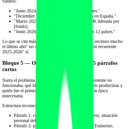
válidos:
"Junio 2024: lanzamiento beta con 12 clientes."
"Diciembre 2024: 100 profesionales activos en España."
"Marzo 2025: cierre de ronda seed de 1,2 M€ liderada por
[fondo].
"Junio 2026: 300+ profesionales servidos en 12 países."
Lo que se cita más es lo cuantificado con fecha. "Crecimos mucho
el último año" no se cita; "350% YoY en facturación recurrente
2025-2026" sí.
Bloque 5 — Origin story honesta en 3-5 párrafos
cortos
Narra el problema que viste, por qué la solución existente no
funcionaba, qué hicisteis primero, cuándo decidisteis productizar y
quién fue el primer cliente que validó el modelo. Sin épica
innecesaria.
Estructura recomendada:
Párrafo 1: contexto del problema (sector fitness, situación
personal del fundador, dato del mercado).
Párrafo 2: por qué las soluciones existentes (Trainerize,