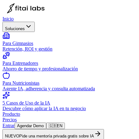
Inicio
Soluciones
Para Gimnasios
Retención, ROI y gestión
Para Entrenadores
Ahorro de tiempo y profesionalización
Para Nutricionistas
Agente IA, adherencia y consulta automatizada
5 Casos de Uso de la IA
Descubre cómo aplicar la IA en tu negocio
Producto
Precios
Entrar
Agendar Demo
🇬🇧
EN
NUEVO
Pide una mentoría privada gratis sobre IA