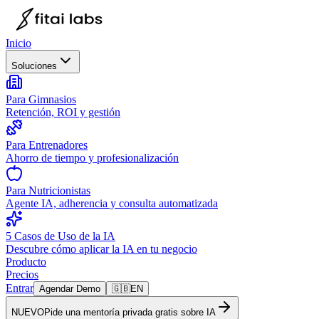
Inicio
Soluciones
Para Gimnasios
Retención, ROI y gestión
Para Entrenadores
Ahorro de tiempo y profesionalización
Para Nutricionistas
Agente IA, adherencia y consulta automatizada
5 Casos de Uso de la IA
Descubre cómo aplicar la IA en tu negocio
Producto
Precios
Entrar
Agendar Demo
🇬🇧
EN
NUEVO
Pide una mentoría privada gratis sobre IA