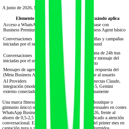
A junio de 2026, Meta usa un modelo mixto:
Elemento
Coste
Cuándo aplica
Acceso a WhatsApp
desde 14
Tier base con
Business Premium
€/mes/cuenta
Business Agent básico
desde 0,063 € por
Conversaciones
Plantillas y campañas
conversación de
iniciadas por el negocio
outbound
servicio
Ventana de 24h tras
Conversaciones
gratis las primeras
primer mensaje del
iniciadas por el usuario
1.000/mes
usuario
Mensajes de agent IA
desde 0,01
Cada respuesta del
(Meta Business Agent)
€/mensaje agéntico
agente al usuario
AI Providers
Si conectas Claude,
varía por
integración (modelo
GPT-5, Gemini
proveedor
externo conectado)
externamente
Una marca fitness local de tamaño medio (estudio boutique o
gimnasio único) suele moverse entre 90 y 280 € mensuales en costes
WhatsApp Business + Meta Business Agent en 2026, frente al
ahorro de 0,5-2,5 jornadas/semana de personal dedicado a atención
conversacional. El ROI suele ser positivo a partir del primer mes en
captación pura y mejora en retención reactivando dormidos.