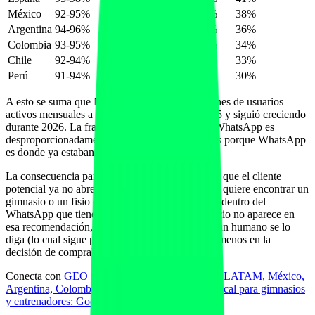
México
92-95%
84%
38%
Argentina
94-96%
86%
36%
Colombia
93-95%
82%
34%
Chile
92-94%
81%
33%
Perú
91-94%
79%
30%
A esto se suma que Meta AI llegó a 1.000 millones de usuarios
activos mensuales a nivel global en abril de 2025 y siguió creciendo
durante 2026. La fracción que la usa dentro de WhatsApp es
desproporcionadamente alta en hispanohablantes porque WhatsApp
es donde ya estaban.
La consecuencia para un negocio fitness local es que el cliente
potencial ya no abre Google o ChatGPT cuando quiere encontrar un
gimnasio o un fisio cercano: pregunta a Meta AI dentro del
WhatsApp que tiene siempre abierto. Si tu negocio no aparece en
esa recomendación, no se entera de ti hasta que un humano se lo
diga (lo cual sigue pasando, pero pesa cada vez menos en la
decisión de compra).
Conecta con
GEO multilingüe: hreflang España, LATAM, México,
Argentina, Colombia, Chile y Perú
y con
SEO local para gimnasios
y entrenadores: Google Maps y AI Overviews
.