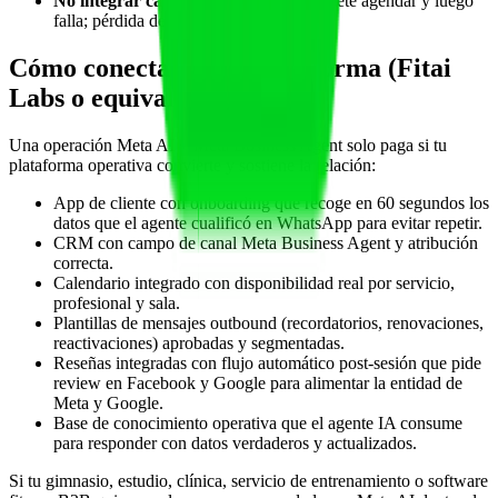
No integrar calendario
: el agente promete agendar y luego
falla; pérdida de confianza inmediata.
Cómo conecta con tu plataforma (Fitai
Labs o equivalente)
Una operación Meta AI + Meta Business Agent solo paga si tu
plataforma operativa convierte y sostiene la relación:
App de cliente con onboarding que recoge en 60 segundos los
datos que el agente cualificó en WhatsApp para evitar repetir.
CRM con campo de canal Meta Business Agent y atribución
correcta.
Calendario integrado con disponibilidad real por servicio,
profesional y sala.
Plantillas de mensajes outbound (recordatorios, renovaciones,
reactivaciones) aprobadas y segmentadas.
Reseñas integradas con flujo automático post-sesión que pide
review en Facebook y Google para alimentar la entidad de
Meta y Google.
Base de conocimiento operativa que el agente IA consume
para responder con datos verdaderos y actualizados.
Si tu gimnasio, estudio, clínica, servicio de entrenamiento o software