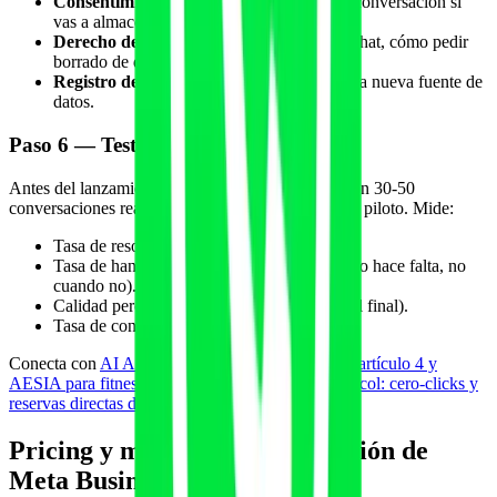
Consentimiento explícito
para registrar la conversación si
vas a almacenarla en CRM.
Derecho de opt-out
claro: cómo borrar el chat, cómo pedir
borrado de datos.
Registro de tratamientos
actualizado con la nueva fuente de
datos.
Paso 6 — Tests y soft launch
Antes del lanzamiento abierto, prueba el agente con 30-50
conversaciones reales con tu equipo y con clientes piloto. Mide:
Tasa de resolución sin humano.
Tasa de handover correcto (handover cuando hace falta, no
cuando no).
Calidad percibida (encuesta de 1 pregunta al final).
Tasa de conversión a lead/reserva/venta.
Conecta con
AI Act EU agosto 2026: artículo 50, artículo 4 y
AESIA para fitness
y con
agentic commerce protocol: cero-clicks y
reservas directas desde IA
.
Pricing y modelo de monetización de
Meta Business Agent