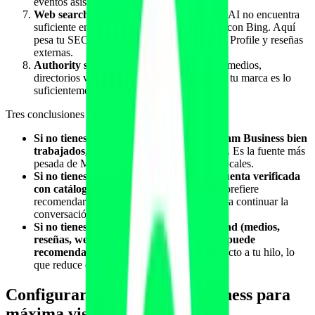
eventos asistidos, intereses inferidos.
Web search fallback (Bing)
: cuando Meta AI no encuentra
suficiente en su grafo propio, complementa con Bing. Aquí
pesa tu SEO local clásico, Google Business Profile y reseñas
externas.
Authority signals externos
: menciones en medios,
directorios verticales, Wikipedia/Wikidata si tu marca es lo
suficientemente notable.
Tres conclusiones operativas:
Si no tienes Facebook Business y Instagram Business bien
trabajados, no entras en la primera capa
. Es la fuente más
pesada de Meta AI para recomendaciones locales.
Si no tienes WhatsApp Business API o cuenta verificada
con catálogo, te penaliza
porque Meta AI prefiere
recomendar negocios donde el usuario pueda continuar la
conversación sin fricción.
Si no tienes presencia externa de autoridad (medios,
reseñas, web bien indexada), Meta AI te puede
recomendar como genérico
sin enlace directo a tu hilo, lo
que reduce drásticamente la conversión.
Configurar tu WhatsApp Business para
máxima visibilidad en Meta AI