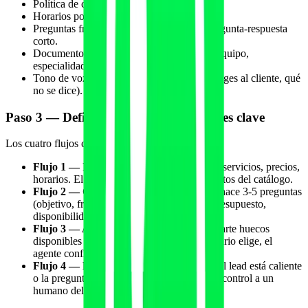
Política de cancelación y reembolso.
Horarios por servicio y por profesional.
Preguntas frecuentes (FAQ) en formato pregunta-respuesta
corto.
Documento "Quiénes somos": fundación, equipo,
especialidades, certificaciones.
Tono de voz y reglas de marca (cómo te diriges al cliente, qué
no se dice).
Paso 3 — Definir flujos conversacionales clave
Los cuatro flujos críticos para fitness y wellness:
Flujo 1 — Info inicial
: el usuario pregunta servicios, precios,
horarios. El agente responde con datos exactos del catálogo.
Flujo 2 — Calificación de lead
: el agente hace 3-5 preguntas
(objetivo, frecuencia, experiencia previa, presupuesto,
disponibilidad) para clasificar el lead.
Flujo 3 — Agendamiento
: el agente comparte huecos
disponibles del calendario integrado, el usuario elige, el
agente confirma y envía recordatorio.
Flujo 4 — Handover a humano
: cuando el lead está caliente
o la pregunta es compleja, el agente pasa el control a un
humano del equipo con resumen del hilo.