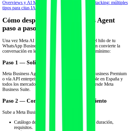
Overviews y AI Mode
y con
JSON-LD Schema Stacking: múltiples
tipos para citas IA
.
Cómo desplegar Meta Business Agent
paso a paso
Una vez Meta AI te recomienda y el usuario abre el hilo de tu
WhatsApp Business, Meta Business Agent es quien convierte la
conversación en lead, reserva o venta. Despliegue mínimo:
Paso 1 — Solicitar acceso
Meta Business Agent se activa desde WhatsApp Business Premium
o vía API enterprise. A junio de 2026 está disponible en España y
todos los mercados LATAM grandes. Se solicita desde Meta
Business Suite.
Paso 2 — Conectar fuentes de conocimiento
Sube a Meta Business Suite o conecta vía API:
Catálogo de servicios completo con precios, duración,
requisitos.