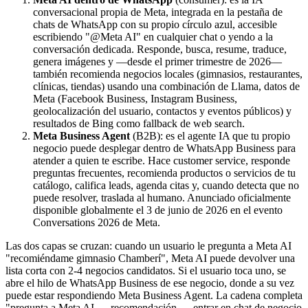
conversacional propia de Meta, integrada en la pestaña de
chats de WhatsApp con su propio círculo azul, accesible
escribiendo "@Meta AI" en cualquier chat o yendo a la
conversación dedicada. Responde, busca, resume, traduce,
genera imágenes y —desde el primer trimestre de 2026—
también recomienda negocios locales (gimnasios, restaurantes,
clínicas, tiendas) usando una combinación de Llama, datos de
Meta (Facebook Business, Instagram Business,
geolocalización del usuario, contactos y eventos públicos) y
resultados de Bing como fallback de web search.
Meta Business Agent
(B2B): es el agente IA que tu propio
negocio puede desplegar dentro de WhatsApp Business para
atender a quien te escribe. Hace customer service, responde
preguntas frecuentes, recomienda productos o servicios de tu
catálogo, califica leads, agenda citas y, cuando detecta que no
puede resolver, traslada al humano. Anunciado oficialmente
disponible globalmente el 3 de junio de 2026 en el evento
Conversations 2026 de Meta.
Las dos capas se cruzan: cuando un usuario le pregunta a Meta AI
"recomiéndame gimnasio Chamberí", Meta AI puede devolver una
lista corta con 2-4 negocios candidatos. Si el usuario toca uno, se
abre el hilo de WhatsApp Business de ese negocio, donde a su vez
puede estar respondiendo Meta Business Agent. La cadena completa
"pregunta a Meta AI → recomendación → entrar en chat de negocio