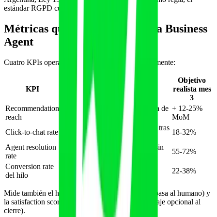
estándar RGPD cubre la mayoría con holgura.
Métricas que importan en Meta Business
Agent
Cuatro KPIs operativos que debes seguir semanalmente:
Objetivo
KPI
Definición
realista mes
3
Recommendation
Veces que apareces en respuesta de
+ 12-25%
reach
Meta AI ante prompts objetivo
MoM
% de usuarios que abren tu hilo tras
Click-to-chat rate
18-32%
recomendación
Agent resolution
% de conversaciones resueltas sin
55-72%
rate
humano
Conversion rate
% de chats que acaban en
22-38%
del hilo
lead/reserva/venta
Mide también el handover rate (cuándo el agente pasa al humano) y
la satisfaction score post-chat (escala 1-5 vía mensaje opcional al
cierre).