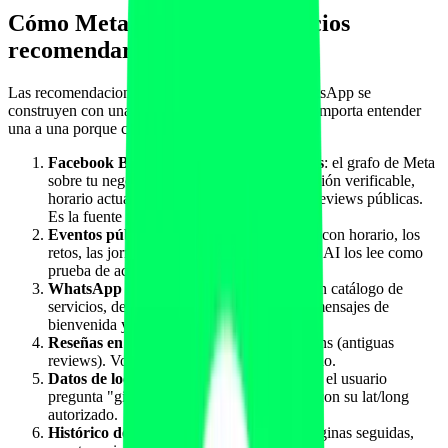
Cómo Meta AI elige qué negocios
recomendar en chat
Las recomendaciones de Meta AI dentro de WhatsApp se
construyen con una combinación de señales que importa entender
una a una porque cada una se trabaja distinto:
Facebook Business y Instagram Business
: el grafo de Meta
sobre tu negocio. Categoría correcta, dirección verificable,
horario actualizado, fotos, posts recientes, reviews públicas.
Es la fuente principal.
Eventos públicos en Facebook
: las clases con horario, los
retos, las jornadas de puertas abiertas. Meta AI los lee como
prueba de actividad real y de oferta.
WhatsApp Business
: tu cuenta WABA con catálogo de
servicios, descripción, horario, ubicación, mensajes de
bienvenida y plantillas.
Reseñas en Facebook
: las recommendations (antiguas
reviews). Volumen, recencia, score promedio.
Datos de localización del usuario
: cuando el usuario
pregunta "gimnasio cerca", Meta AI cruza con su lat/long
autorizado.
Histórico del usuario dentro de Meta
: páginas seguidas,