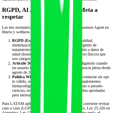
RGPD, AI Act EU y reglas de Meta a
respetar
Las tres normativas y políticas que tocan a Meta Business Agent en
fitness y wellness para España y LATAM:
RGPD (España + UE)
: consentimiento, finalidad,
minimización, derecho de acceso/borrado, registro de
tratamientos, DPA con Meta. Especial atención a datos de
salud (lesiones, condiciones médicas, objetivos físicos) que
son categoría especial.
Artículo 50 del AI Act EU
: notificación obligatoria cuando
un usuario interactúa con un sistema IA. Vigencia plena desde
agosto de 2026.
Política WhatsApp Business
: no spam, no contactar sin opt-
in válido, no contenido prohibido (alcohol, suplementos
farmacológicos no autorizados, dietas extremas o pseudo-
ciencia), respetar ventana de 24h, usar plantillas aprobadas
para mensajes outbound.
Para LATAM aplican normativas equivalentes que conviene revisar
caso a caso (LGPD en Brasil, LFPDPPP en México, Ley 25.326 en
Argentina, Ley 1581/2012 en Colombia, etc.). Como regla, el