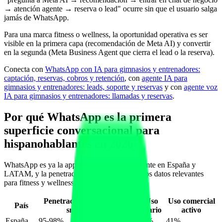
→ atención agente → reserva o lead" ocurre sin que el usuario salga
jamás de WhatsApp.
Para una marca fitness o wellness, la oportunidad operativa es ser
visible en la primera capa (recomendación de Meta AI) y convertir
en la segunda (Meta Business Agent que cierra el lead o la reserva).
Conecta con
WhatsApp con IA para gimnasios y entrenadores:
captación, reservas, cobros y retención
, con
agente IA para
gimnasios y entrenadores: leads, soporte y reservas
y con
agente voz
IA para gimnasios y entrenadores: llamadas y reservas
.
Por qué WhatsApp es la primera
superficie conversacional para
hispanohablantes en 2026
WhatsApp es ya la app de mensajería dominante en España y
LATAM, y la penetración no para de subir. Los datos relevantes
para fitness y wellness en junio de 2026:
Penetración WhatsApp en
Uso
Uso comercial
País
smartphones
diario
activo
España
95-98%
87%
41%