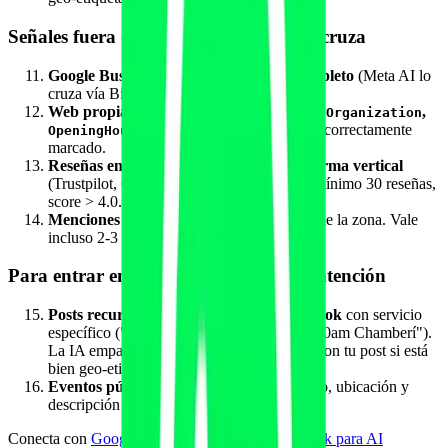
Señales fuera de WhatsApp que Meta cruza
Google Business Profile verificado y completo
(Meta AI lo
cruza vía Bing search fallback).
Web propia con schema
,
,
LocalBusiness
Organization
y
correctamente
OpeningHoursSpecification
Service
marcado.
Reseñas en Google + Facebook + plataforma vertical
(Trustpilot, Capterra para B2B). Volumen mínimo 30 reseñas,
score > 4.0.
Menciones en medios sectoriales
o blogs de la zona. Vale
incluso 2-3 si son verificables.
Para entrar en recomendaciones por intención
Posts recurrentes en Instagram + Facebook
con servicio
específico ("clase Pilates iniciados sábado 10am Chamberí").
La IA empareja la intención de la consulta con tu post si está
bien geo-etiquetado.
Eventos públicos de Facebook
con horario, ubicación y
descripción clara.
Conecta con
Google Business Profile + Local Pack para AI