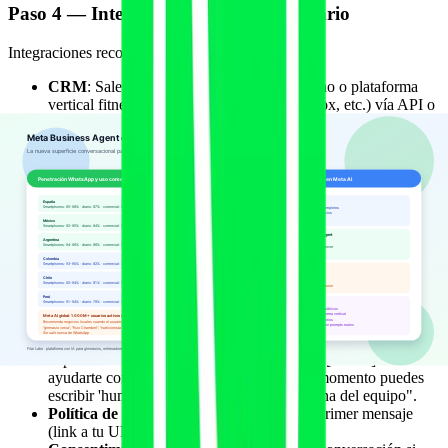
Paso 4 — Integrar con CRM y calendario
Integraciones recomendadas en junio de 2026:
CRM
: Salesforce, HubSpot, Pipedrive, Zoho o plataforma
vertical fitness (Fitai Labs, Mindbody, Glofox, etc.) vía API o
conector nativo de Meta.
Calendario
: Google Calendar, Outlook, Cal.com, Calendly o
calendario de tu plataforma fitness.
Pagos
: integraciones con Stripe, PayPal, Bizum (España) para
cobro de seña o primera sesión dentro del hilo.
Paso 5 — Cumplimiento RGPD y AI Act EU
Desde agosto de 2026 entra plenamente en vigor el artículo 50 del
AI Act EU, que exige notificar al usuario cuando interactúa con un
sistema IA. Implicaciones:
Mensaje de bienvenida del agente
: debe declarar
explícitamente "Hola, soy el asistente IA de [Marca]. Puedo
ayudarte con info y reservas. En cualquier momento puedes
escribir 'humano' para hablar con una persona del equipo".
Política de privacidad accesible
desde el primer mensaje
(link a tu URL).