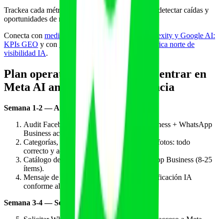
Trackea cada métrica por hora, día y semana para detectar caídas y
oportunidades de mejora del flujo.
Conecta con
medir menciones en ChatGPT, Perplexity y Google AI:
KPIs GEO
y con
Share of Model SoM como métrica norte de
visibilidad IA
.
Plan operativo de 60 días para entrar en
Meta AI antes que tu competencia
Semana 1-2 — Auditoría y entidad
Audit Facebook Business + Instagram Business + WhatsApp
Business actual.
Categorías, descripción, dirección, horario, fotos: todo
correcto y actualizado.
Catálogo de servicios completo en WhatsApp Business (8-25
ítems).
Mensaje de bienvenida profesional con notificación IA
conforme al AI Act.
Semana 3-4 — Setup Meta Business Agent