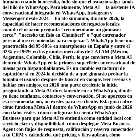
humano cuando lo necesita, todo sin que el usuario salga jamás
del hilo de WhatsApp. Paralelamente, Meta AI —la asistente IA
conversacional integrada en WhatsApp, Instagram y
Messenger desde 2024— ha ido sumando, durante 2026, la
capacidad de hacer recomendaciones de negocios locales
cuando el usuario pregunta "recomiéndame un gimnasio
cerca", "necesito un fisio en Chamberí" o "qué entrenador
personal me recomiendas para empezar". WhatsApp tiene una
penetración del 95-98% en smartphones en España y entre el
92% y el 96% en los grandes mercados de LATAM (México,
Argentina, Colombia, Chile, Perú), lo que convierte a Meta AI
dentro de WhatsApp en la primera superficie conversacional de
masas para hispanohablantes. Es un cambio estructural de
captación: si en 2024 la decisión de a qué gimnasio probar la
tomaba el usuario después de buscar en Google, leer reseñas y
hablar con amigos, en 2026 una parte creciente la inicia
preguntando a Meta AI directamente en su WhatsApp, donde
ya tiene confianza, contactos y conversación. Si no apareces en
esa recomendación, no existes para ese cliente. Esta guía cubre
cómo funciona Meta AI dentro de WhatsApp en junio de 2026
con datos reales, cómo configurar tu cuenta WhatsApp
Business para que Meta AI te entienda como entidad local con
servicio claro y disponibilidad, cómo desplegar Meta Business
Agent con flujos de respuesta, calificación y reserva conectados
a tu CRM y calendario, qué pricing y tiers aplican, cómo