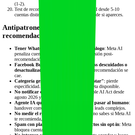
(1-2).
Test de recomendación: pregunta a Meta AI desde 5-10
cuentas distintas con prompts realistas y mide si apareces.
Antipatrones que cuestan
recomendaciones perdidas
Tener WhatsApp Business pero sin catálogo
: Meta AI
penaliza cuentas que no facilitan la conversión post-
recomendación.
Facebook Business y Instagram Business descuidados o
desactualizados
: la fuente principal de la recomendación se
cae.
Categoría genérica tipo "Salud y bienestar"
: pierde
especificidad. Usa la categoría más concreta disponible.
No notificar que el agente es IA
: incumple AI Act desde
agosto 2026 y daña confianza.
Agente IA que no sabe cuándo callar y pasar al humano
:
handover correcto es clave; sin él, pierdes leads complejos.
No medir el recommendation reach
: si no sabes si Meta AI
te recomienda, no puedes optimizar.
Spam con plantillas outbound a contactos sin opt-in
: Meta
bloquea cuentas rápido y limpio.