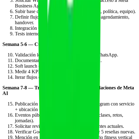
Solicitar WhatsApp Business Premium con acceso a Meta
Business Agent.
Subir base de conocimiento (catálogo, FAQ, política, equipo).
Definir flujos: info inicial, calificación lead, agendamiento,
handover.
Integración CRM y calendario.
Tests internos con equipo (15-20 hilos).
Semana 5-6 — Cumplimiento y soft launch
Validación legal: RGPD, AI Act, política WhatsApp.
Documentar registro de tratamientos y DPA.
Soft launch con 50-100 clientes piloto.
Medir 4 KPIs + handover + satisfaction.
Iterar flujos con feedback.
Semana 7-8 — Trabajo de entidad y recomendaciones de Meta
AI
Publicación recurrente en Facebook + Instagram con servicio
+ ubicación + horario.
Eventos públicos semanales en Facebook (clases, retos,
jornadas).
Solicitar reviews y recommendations a clientes actuales.
Verificar Google Business Profile y trabajar 5 reseñas nuevas.
Mención en medio sectorial local o directorio fitness vertical