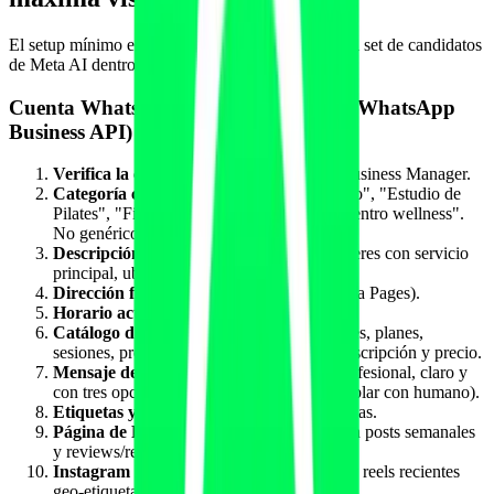
El setup mínimo en junio de 2026 para entrar en el set de candidatos
de Meta AI dentro de WhatsApp:
Cuenta WhatsApp Business o WABA (WhatsApp
Business API)
Verifica la cuenta de negocio
con Meta Business Manager.
Categoría correcta
y específica: "Gimnasio", "Estudio de
Pilates", "Fisioterapia", "Nutricionista", "Centro wellness".
No genéricos tipo "Salud".
Descripción de negocio
en 150-200 caracteres con servicio
principal, ubicación y diferenciación clara.
Dirección física verificable
(Meta valida vía Pages).
Horario actualizado
semanalmente.
Catálogo de servicios
con 8-25 ítems: clases, planes,
sesiones, productos. Cada ítem con foto, descripción y precio.
Mensaje de bienvenida automatizado
profesional, claro y
con tres opciones rápidas (info, reservar, hablar con humano).
Etiquetas y respuestas rápidas
configuradas.
Página de Facebook vinculada
activa, con posts semanales
y reviews/recommendations vivas.
Instagram Business vinculado
con posts y reels recientes
geo-etiquetados.