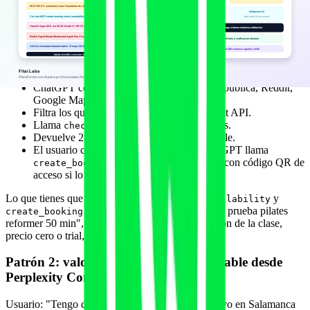
Usuario: "Recomiéndame un estudio de pilates reformer en Madrid
centro y reserva una clase de prueba para el próximo sábado a las
10".
Detrás:
ChatGPT consulta su pool de fuentes (web pública, Reddit,
Google Maps, Wikidata).
Filtra los que tienen MCP server o Storefront API.
Llama
a 3 candidatos.
check_availability
Devuelve 2 propuestas con horario reservable.
El usuario confirma uno con un click. ChatGPT llama
y devuelve confirmación con código QR de
create_booking
acceso si lo expones.
Lo que tienes que exponer: MCP con
y
check_availability
para tu tipo de evento "Clase de prueba pilates
create_booking
reformer 50 min",
schema con descripción de la clase,
Service
precio cero o trial, política de cancelación clara.
Patrón 2: valoración inicial fisio reservable desde
Perplexity Comet
Usuario: "Tengo dolor lumbar hace 3 semanas, vivo en Salamanca