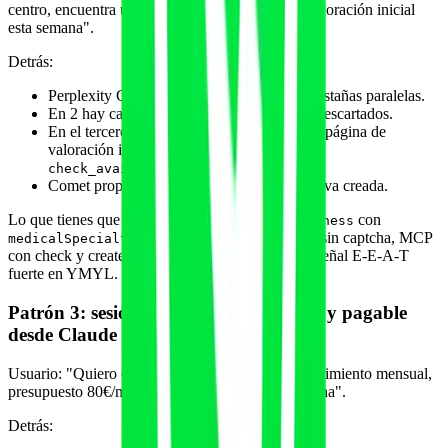
centro, encuentra un fisio especialista y reserva valoración inicial
esta semana".
Detrás:
Perplexity Comet abre tres candidatos en pestañas paralelas.
En 2 hay captcha o iframe sin alternativa. Descartados.
En el tercero hay schema MedicalBusiness, página de
valoración inicial con SSR y MCP con
.
check_availability
Comet propone slot, usuario confirma, reserva creada.
Lo que tienes que exponer: schema
con
MedicalBusiness
, página de valoración inicial sin captcha, MCP
medicalSpecialty
con check y create, datos de fisio colegiado para señal E-E-A-T
fuerte en YMYL.
Patrón 3: sesión nutricional reservable y pagable
desde Claude
Usuario: "Quiero empezar plan nutrición con seguimiento mensual,
presupuesto 80€/mes, valoración inicial esta semana".
Detrás: