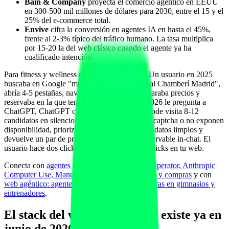
Bain & Company
proyecta el comercio agéntico en EEUU
en 300-500 mil millones de dólares para 2030, entre el 15 y el
25% del e-commerce total.
Envive
cifra la conversión en agentes IA en hasta el 45%,
frente al 2-3% típico del tráfico humano. La tasa multiplica
por 15-20 la del web clásico cuando el agente ya ha
cualificado intención.
Para fitness y wellness el impacto es directo. Un usuario en 2025
buscaba en Google "mejor entrenador personal Chamberí Madrid",
abría 4-5 pestañas, navegaba cada web, comparaba precios y
reservaba en la que tenía mejor proceso. En 2026 le pregunta a
ChatGPT, ChatGPT con Operator o Agent Mode visita 8-12
candidatos en silencio, descarta los que tienen captcha o no exponen
disponibilidad, prioriza los que responden con datos limpios y
devuelve un par de propuestas con horario reservable in-chat. El
usuario hace dos clicks dentro del chat. Cero clicks en tu web.
Conecta con
agentes IA autónomos: OpenAI Operator, Anthropic
Computer Use, Manus, Genspark para reservas y compras
y con
web agéntico: agentes IA para reservas y compras en gimnasios y
entrenadores
.
El stack del web agéntico que existe ya en
junio de 2026