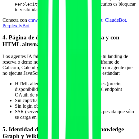
,
). Bloquearlos es bloquear
Perplexity-User
ChatGPT-User
tu visibilidad.
Conecta con
crawlers IA en logs servidor: GPTBot, ClaudeBot,
PerplexityBot
.
4. Página de demo o reserva sin captcha y con
HTML alternativo al embed
Los agentes IA fallan en captcha. La ruta crítica de tu landing de
reserva o demo no puede tener captcha. El embed iframe de
Cal.com, Calendly o Mindbody tampoco lo lee bien un agente que
no ejecuta JavaScript al estilo navegador. Solución estándar:
HTML alternativo al embed con datos legibles (precio,
disponibilidad orientativa, enlace al MCP o al endpoint
OAuth de reserva).
Sin captcha en el flujo de demo.
Sin login obligatorio para empezar.
SSR (server side rendering) en lugar de SPA pesada que sólo
se carga en navegador.
5. Identidad de marca verificable en Knowledge
Graph y Wikidata