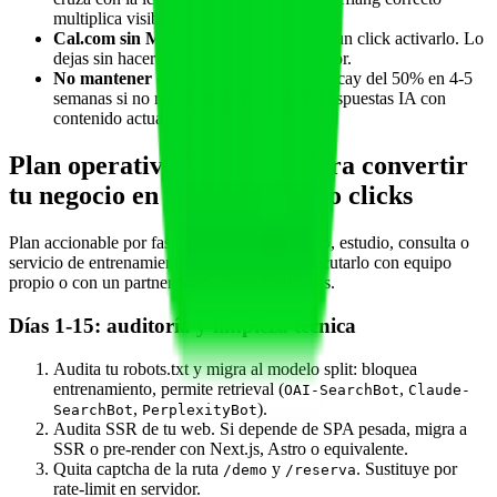
multiplica visibilidad LatAm + Spain.
Cal.com sin MCP server activado
. Es un click activarlo. Lo
dejas sin hacer y pierdes la mitad del valor.
No mantener el sitio fresco
. Citation decay del 50% en 4-5
semanas si no refrescas. Reaparece en respuestas IA con
contenido actualizado.
Plan operativo de 90 días para convertir
tu negocio en reservable cero clicks
Plan accionable por fases. Cualquier gimnasio, estudio, consulta o
servicio de entrenamiento personal puede ejecutarlo con equipo
propio o con un partner SaaS como Fitai Labs.
Días 1-15: auditoría y limpieza técnica
Audita tu robots.txt y migra al modelo split: bloquea
entrenamiento, permite retrieval (
,
OAI-SearchBot
Claude-
,
).
SearchBot
PerplexityBot
Audita SSR de tu web. Si depende de SPA pesada, migra a
SSR o pre-render con Next.js, Astro o equivalente.
Quita captcha de la ruta
y
. Sustituye por
/demo
/reserva
rate-limit en servidor.