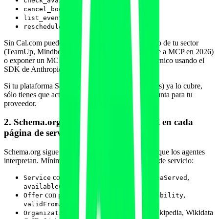
check_availability
cancel_booking
list_event_types
reschedule_booking
Sin Cal.com puedes apoyarte en el partner de turno de tu sector
(TeamUp, Mindbody y similares están moviéndose a MCP en 2026)
o exponer un MCP server propio con tu equipo técnico usando el
SDK de Anthropic o el endpoint de Vercel MCP.
Si tu plataforma SaaS fitness (Fitai Labs y similares) ya lo cubre,
sólo tienes que activarlo. Si no, es la primera pregunta para tu
proveedor.
2. Schema.org Service, Offer y Product en cada
página de servicio
Schema.org sigue siendo la capa de "sustantivos" que los agentes
interpretan. Mínimo recomendado en cada página de servicio:
con
,
,
,
Service
serviceType
provider
areaServed
(URL del booking).
availableChannel
con
,
,
,
Offer
price
priceCurrency
availability
,
.
validFrom
validThrough
con
apuntando a Wikipedia, Wikidata
Organization
sameAs