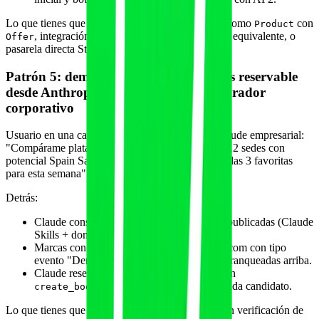
Lo que tienes que exponer: catálogo de paquetes como
con
Product
, integración con Shopify Storefront MCP o equivalente, o
Offer
pasarela directa Stripe con ACP.
Patrón 5: demo B2B de software fitness reservable
desde Anthropic Claude para un comprador
corporativo
Usuario en una cadena de gimnasios pide a su Claude empresarial:
"Compárame plataformas de gestión con IA para 12 sedes con
potencial Spain Salud Mental y reserva demo con las 3 favoritas
para esta semana".
Detrás:
Claude consulta su pool de fuentes y skills publicadas (Claude
Skills + dominio verificado).
Marcas con skill propia, MCP server y Cal.com con tipo
evento "Demo Enterprise" reservable salen ranqueadas arriba.
Claude reserva las 3 demos directamente con
invocando los MCP de cada candidato.
create_booking
Lo que tienes que exponer: skill Claude propia con verificación de