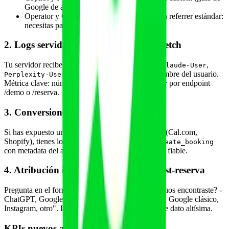
Google de agosto 2025).
Operator y Claude Computer Use no envían referrer estándar:
necesitas patrón propio.
2. Logs servidor para crawlers y user-fetch
Tu servidor recibe peticiones de
,
,
ChatGPT-User
Claude-User
cuando un agente actúa en nombre del usuario.
Perplexity-User
Métrica clave: número de peticiones
por endpoint
Claude-User
/demo o /reserva.
3. Conversiones en tu MCP server
Si has expuesto un MCP propio o uno gestionado (Cal.com,
Shopify), tienes log directo de invocaciones de
create_booking
con metadata del agente que llamó. Es el dato más fiable.
4. Atribución indirecta vía encuesta post-reserva
Pregunta en el formulario de bienvenida "¿Cómo nos encontraste? -
ChatGPT, Google AI, Claude, Perplexity, Gemini, Google clásico,
Instagram, otro". La fricción es baja y la calidad de dato altísima.
KPIs nuevos a vigilar