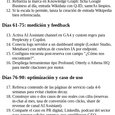
Refuerza la marca en Knowledge Graph: ficha Google
Business al día, entrada Wikidata con Q-ID, sameAs limpios.
Si la escala lo permite, lanza la creación de entrada Wikipedia
bien referenciada.
Días 61-75: medición y feedback
Activa AI Assistant channel en GA4 y custom regex para
Perplexity y Copilot.
Conecta logs servidor a un dashboard simple (Looker Studio,
Metabase) con métricas de crawlers IA por endpoint.
Configura encuesta post-reserva con campo "¿Cómo nos
encontraste?".
Despliega herramientas tipo Profound, Otterly o Athena HQ
para medir citaciones por motor.
Días 76-90: optimización y caso de uso
Refresca contenido de las páginas de servicio cada 4-6
semanas para evitar citation decay.
Construye uno o dos casos de uso reales con cifra (reservas
in-chat al mes, tasa de conversión cero clicks, share de
revenue de canal AI Assistant).
Comparte el caso en PR digital, LinkedIn, podcast del sector
para generar señales externas que amplifiquen GEO.