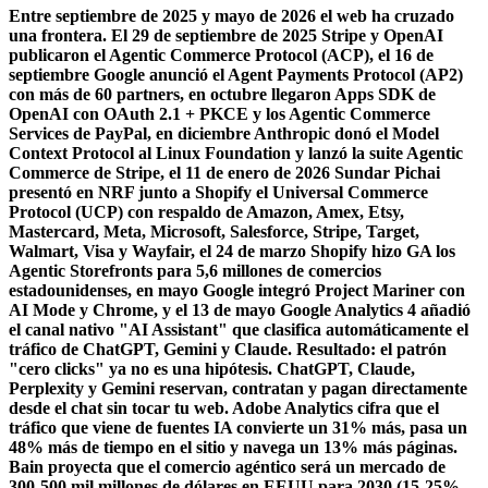
Entre septiembre de 2025 y mayo de 2026 el web ha cruzado
una frontera. El 29 de septiembre de 2025 Stripe y OpenAI
publicaron el Agentic Commerce Protocol (ACP), el 16 de
septiembre Google anunció el Agent Payments Protocol (AP2)
con más de 60 partners, en octubre llegaron Apps SDK de
OpenAI con OAuth 2.1 + PKCE y los Agentic Commerce
Services de PayPal, en diciembre Anthropic donó el Model
Context Protocol al Linux Foundation y lanzó la suite Agentic
Commerce de Stripe, el 11 de enero de 2026 Sundar Pichai
presentó en NRF junto a Shopify el Universal Commerce
Protocol (UCP) con respaldo de Amazon, Amex, Etsy,
Mastercard, Meta, Microsoft, Salesforce, Stripe, Target,
Walmart, Visa y Wayfair, el 24 de marzo Shopify hizo GA los
Agentic Storefronts para 5,6 millones de comercios
estadounidenses, en mayo Google integró Project Mariner con
AI Mode y Chrome, y el 13 de mayo Google Analytics 4 añadió
el canal nativo "AI Assistant" que clasifica automáticamente el
tráfico de ChatGPT, Gemini y Claude. Resultado: el patrón
"cero clicks" ya no es una hipótesis. ChatGPT, Claude,
Perplexity y Gemini reservan, contratan y pagan directamente
desde el chat sin tocar tu web. Adobe Analytics cifra que el
tráfico que viene de fuentes IA convierte un 31% más, pasa un
48% más de tiempo en el sitio y navega un 13% más páginas.
Bain proyecta que el comercio agéntico será un mercado de
300-500 mil millones de dólares en EEUU para 2030 (15-25%