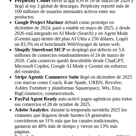
Perplexity Comet
envió la app iOS el 18 de marzo de 2026 y
llegó al top 3 global de descargas. Perplexity reportó más de
100 millones de usuarios mensuales activos entre sus
productos.
Google Project Mariner
debutó como prototipo en
diciembre de 2024, pasó a estable en mayo de 2025, y desde
2026 está integrado en AI Mode (Search) y en Agent Mode
(Gemini app) dentro del plan AI Ultra a 250 dólares. Logró
un 83,5% en el benchmark WebVoyager de tareas web.
Shopify Storefront MCP
se desplegó por defecto en 5,6
millones de comercios estadounidenses el 24 de marzo de
2026. Cada comercio quedó descubrible desde ChatGPT,
Microsoft Copilot, Google AI Mode y Gemini sin esfuerzo
del vendedor.
Stripe Agentic Commerce Suite
llegó en diciembre de 2025
con marcas como Coach, Kate Spade, URBN, Revolve,
Ashley Furniture y plataformas Squarespace, Wix, Etsy,
BigCommerce, commercetools.
PayPal Agent Ready
auto-activó pagos agénticos para todos
sus comercios el 28 de octubre de 2025.
Adobe Analytics
: durante la temporada navideña 2025 los
visitantes que llegaron desde fuentes IA generativa
convirtieron un 31% más que los canales tradicionales,
gastaron un 48% más de tiempo y vieron un 13% más
páginas.