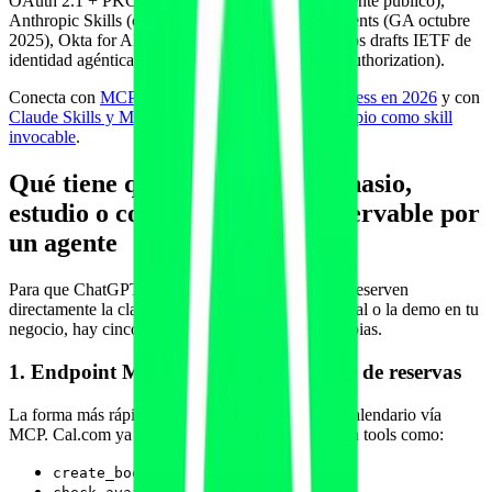
OAuth 2.1 + PKCE + OIDC, ChatGPT como cliente público),
Anthropic Skills (octubre 2025), Auth0 for AI Agents (GA octubre
2025), Okta for AI Agents (GA 30 abril 2026) y los drafts IETF de
identidad agéntica (AAuth, On-Behalf-Of User Authorization).
Conecta con
MCP, ChatGPT Apps y software fitness en 2026
y con
Claude Skills y MCP de Anthropic: tu método propio como skill
invocable
.
Qué tiene que exponer un gimnasio,
estudio o consulta para ser reservable por
un agente
Para que ChatGPT, Claude, Perplexity o Gemini reserven
directamente la clase de prueba, la valoración inicial o la demo en tu
negocio, hay cinco capas que tienes que tener limpias.
1. Endpoint MCP propio o del partner de reservas
La forma más rápida en mid-2026 es exponer tu calendario vía
MCP. Cal.com ya tiene un MCP server estable con tools como:
create_booking