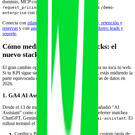
dominio, MCP con tools
,
book_enterprise_demo
,
, página
request_pricing
share_security_doc
/demo-
con SSR.
enterprise
Conecta con
pilates reformer IA: estudios boutique, retención y
reservas
y con
agente IA para gimnasios y entrenadores: leads y
soporte
.
Cómo medir cuando no hay clicks: el
nuevo stack de atribución
El gran cambio operativo es que el tráfico que cierra no toca tu web.
Si tu KPI sigue siendo "sesiones GA4" o "rebote", estás midiendo la
parte equivocada del embudo. Cuatro fuentes nuevas de datos en
2026.
1. GA4 AI Assistant channel nativo
Desde el 13 de mayo de 2026 Google Analytics 4 añadió "AI
Assistant" como canal default. Las sesiones cuyo referrer matchea
ChatGPT, Gemini o Claude se etiquetan
. El
medium=ai-assistant
rollout terminó el 7 de junio.
Copilot y Perplexity todavía requieren regex custom (guía de