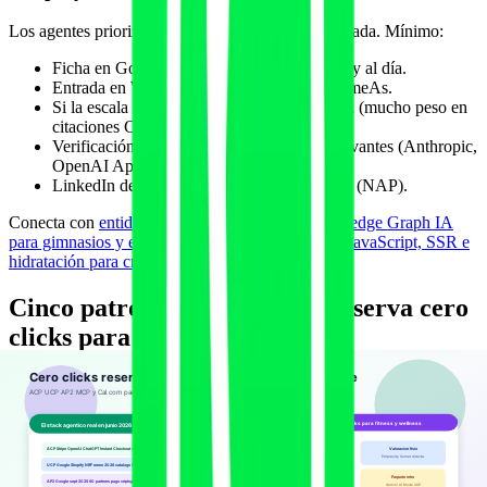
Los agentes priorizan marcas con identidad verificada. Mínimo:
Ficha en Google Business Profile completa y al día.
Entrada en Wikidata con Q-ID y enlaces sameAs.
Si la escala lo permite, entrada en Wikipedia (mucho peso en
citaciones ChatGPT y Perplexity).
Verificación de dominio en plataformas relevantes (Anthropic,
OpenAI Apps SDK).
LinkedIn de empresa con datos consistentes (NAP).
Conecta con
entidad de marca, Wikidata y Knowledge Graph IA
para gimnasios y entrenadores
y con
renderizado JavaScript, SSR e
hidratación para crawlers IA
.
Cinco patrones concretos de reserva cero
clicks para fitness y wellness
A partir de los flujos que ya funcionan en marcas que han migrado a
la primera ola, cinco patrones están ganando.
Patrón 1: clase de prueba reservable in-chat desde
ChatGPT