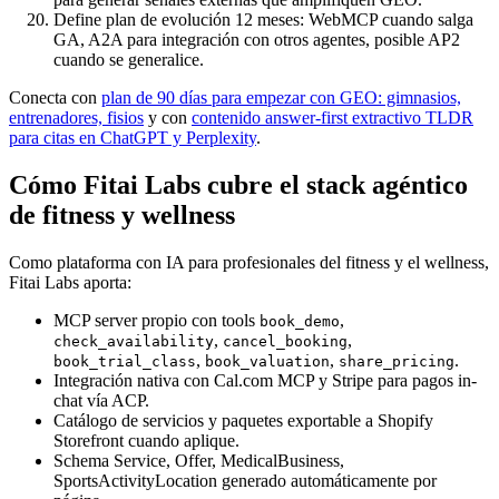
Define plan de evolución 12 meses: WebMCP cuando salga
GA, A2A para integración con otros agentes, posible AP2
cuando se generalice.
Conecta con
plan de 90 días para empezar con GEO: gimnasios,
entrenadores, fisios
y con
contenido answer-first extractivo TLDR
para citas en ChatGPT y Perplexity
.
Cómo Fitai Labs cubre el stack agéntico
de fitness y wellness
Como plataforma con IA para profesionales del fitness y el wellness,
Fitai Labs aporta:
MCP server propio con tools
,
book_demo
,
,
check_availability
cancel_booking
,
,
.
book_trial_class
book_valuation
share_pricing
Integración nativa con Cal.com MCP y Stripe para pagos in-
chat vía ACP.
Catálogo de servicios y paquetes exportable a Shopify
Storefront cuando aplique.
Schema Service, Offer, MedicalBusiness,
SportsActivityLocation generado automáticamente por