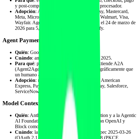
Para qué
: estándar abierto que cubre carrito, checkout, pago
y post-compra entre cualquier plataforma y procesador.
Adopción
: Amazon, American Express, Etsy, Mastercard,
Meta, Microsoft, Salesforce, Stripe, Target, Walmart, Visa,
Wayfair. Agentic Storefronts GA en EEUU el 24 de marzo de
2026 para 5,6 millones de comercios Shopify.
Agent Payments Protocol (AP2)
Quién
: Google.
Cuándo
: anunciado el 16 de septiembre de 2025.
Para qué
: protocolo neutral de pago que extiende A2A
(Agent2Agent) y MCP, demostrando criptográficamente que
un humano autorizó una compra concreta.
Adopción
: más de 60 partners: Mastercard, American
Express, PayPal, Adyen, Coinbase, Worldpay, Salesforce,
ServiceNow, Etsy, Intuit.
Model Context Protocol (MCP)
Quién
: Anthropic, donado al Linux Foundation y a la Agentic
AI Foundation el 9 de diciembre de 2025 con OpenAI y
Block como co-fundadores.
Cuándo
: lanzado en noviembre de 2024. Spec 2025-03-26
(OAuth 2.1, Streamable HTTP), 2025-06-18 (PKCE