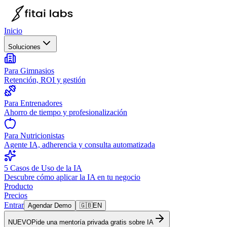
Inicio
Soluciones
Para Gimnasios
Retención, ROI y gestión
Para Entrenadores
Ahorro de tiempo y profesionalización
Para Nutricionistas
Agente IA, adherencia y consulta automatizada
5 Casos de Uso de la IA
Descubre cómo aplicar la IA en tu negocio
Producto
Precios
Entrar
Agendar Demo
🇬🇧
EN
NUEVO
Pide una mentoría privada gratis sobre IA