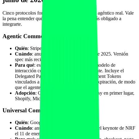
Cinco protocolos forman el núcleo del comercio agéntico real. Vale
la pena entender qué hace cada uno y dónde estás obligado a
integrarte.
Agentic Commerce Protocol (ACP)
Quién
: Stripe + OpenAI.
Cuándo
: anunciado el 29 de septiembre de 2025. Versión
spec más reciente del 17 de abril de 2026.
Para qué
: estándar abierto que define el modelo de
interacción comprador, agente y comerciante. Incluye el
Delegated Payment Spec con Shared Payment Tokens
vinculados a importe máximo y fecha de expiración, de modo
que el agente paga sin manejar PAN.
Adopción
: ChatGPT Instant Checkout, Etsy en primer lugar,
Shopify, Microsoft Copilot shopping.
Universal Commerce Protocol (UCP)
Quién
: Google + Shopify.
Cuándo
: anunciado por Sundar Pichai en el keynote de NRF
el 11 de enero de 2026.