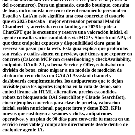
del e-commerce). Para un gimnasio, estudio boutique, consulta
de fisio, nutricionista o servicio de entrenamiento personal en
España y LatAm esto significa una cosa concreta: el usuario
que en 2025 buscaba "mejor entrenador personal Madrid
Chamberí" y aterrizaba en tu landing, en 2026 le pide a
ChatGPT que le encuentre y reserve una valoración inicial, el
agente consulta varios candidatos vía MCP y Storefront API, el
que tiene endpoint expuesto y disponibilidad clara gana la
reserva sin pasar por la web. Esta guía explica qué protocolos
son reales y cuáles siguen en preview, qué tienes que exponer en
concreto (Cal.com MCP con createBooking y checkAvailability,
endpoints OAuth 2.1, schema Service y Offer, robots.txt con
división de bots), cómo migrar a un modelo de medición de
atribución cero clicks con GA4 AI Assistant channel y
dashboards complementarios, los antipatrones que te dejan
invisible para los agentes (captcha en la ruta de demo, sólo
embed iframe sin HTML alternativo, precios escondidos,
robots.txt bloqueando OAI-SearchBot y Claude-SearchBot),
cinco ejemplos concretos para clase de prueba, valoración
inicial, sesión nutricional, paquete intro y demo B2B, KPIs
nuevos que sustituyen a sesiones y clicks, antipatrones
operativos, y un plan de 90 días para convertir tu marca en un
servicio reservable y comprable directamente desde dentro de
cualquier agente IA.