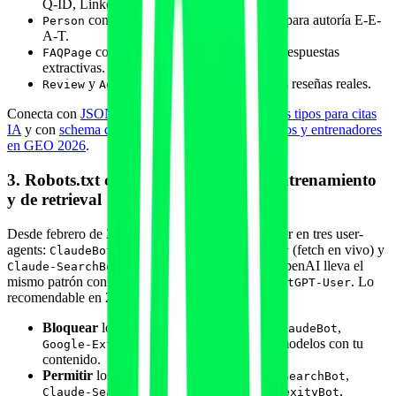
Q-ID, LinkedIn, Instagram.
con
,
,
para autoría E-E-
Person
jobTitle
worksFor
sameAs
A-T.
con preguntas reales del cliente y respuestas
FAQPage
extractivas.
y
cuando tengas reseñas reales.
Review
AggregateRating
Conecta con
JSON-LD schema stacking: múltiples tipos para citas
IA
y con
schema datos estructurados para gimnasios y entrenadores
en GEO 2026
.
3. Robots.txt con división de bots de entrenamiento
y de retrieval
Desde febrero de 2026 Anthropic divide su crawler en tres user-
agents:
(entrenamiento),
(fetch en vivo) y
ClaudeBot
Claude-User
(indexación de búsqueda). OpenAI lleva el
Claude-SearchBot
mismo patrón con
,
y
. Lo
GPTBot
OAI-SearchBot
ChatGPT-User
recomendable en 2026:
Bloquear
los de entrenamiento (
,
,
GPTBot
ClaudeBot
) si no quieres entrenar modelos con tu
Google-Extended
contenido.
Permitir
los de retrieval y user fetch (
,
OAI-SearchBot
,
,
,
Claude-SearchBot
Claude-User
PerplexityBot