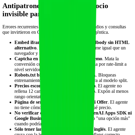
Antipatrones que dejan tu negocio
invisible para los agentes
Errores recurrentes que vemos en gimnasios, estudios y consultas
que invirtieron en GEO pero ignoraron la capa agéntica.
Embed iframe puro de Calendly o Mindbody sin HTML
alternativo
. El agente IA no ejecuta el iframe igual que un
navegador y se queda sin datos.
Captcha en la página de reserva o de demo
. Mata la
conversión cero clicks de plano. Reemplaza por rate-limit a
nivel servidor.
Robots.txt bloqueando todos los bots IA
. Bloqueas
entrenamiento pero también retrieval. Migra al modelo split.
Precios escondidos detrás de formulario
. El agente no
rellena 12 campos para conseguir el precio. Expón al menos
rango orientativo en
.
Offer
Página de servicio sin schema Service ni Offer
. El agente
no tiene cómo entender qué vendes ni a qué precio.
No verificar dominio en Anthropic, OpenAI Apps SDK ni
Google Business
. La marca aparece como "una opción más"
cuando podría ser "marca verificada".
Sólo tener landing en español o sólo en inglés
. El agente
cruza con la lengua del usuario. Tener hreflang correcto