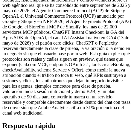
web agéntico real que se ha consolidado entre septiembre de 2025 y
mayo de 2026: el Agentic Commerce Protocol (ACP) de Stripe y
OpenAI, el Universal Commerce Protocol (UCP) anunciado por
Google y Shopify en NRF 2026, el Agent Payments Protocol (AP2)
de Google, el Storefront MCP de Shopify, los más de 22.000
servidores MCP públicos, ChatGPT Instant Checkout, la GA del
Apps SDK de OpenAI, el canal AI Assistant nativo en GA4 (13 de
mayo de 2026) y el patrón cero clicks: ChatGPT o Perplexity
reservan directamente la clase de prueba, la valoración o la demo en
tu negocio sin que el usuario pase por tu web. Esta guía explica qué
protocolos son reales y cuáles siguen en preview, qué tienes que
exponer (Cal.com MCP, endpoints OAuth 2.1, tools createBooking,
checkAvailability, schema Service y Offer), cómo medir la nueva
atribución cuando el tráfico no toca tu web, qué KPIs sustituyen a
sesiones y clicks, los antipatrones que dejan tu negocio invisible
para los agentes, ejemplos concretos para clase de prueba,
valoración inicial, sesión nutricional y demo B2B, y un plan
operativo de 90 días para convertir tu marca en un servicio
reservable y comprable directamente desde dentro del chat con tasas
de conversión que Adobe Analytics cifra un 31% por encima del
canal web tradicional.
Respuesta rápida