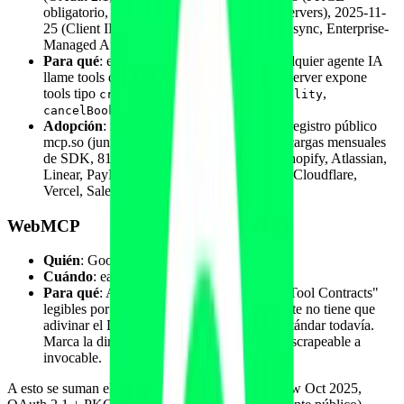
obligatorio, MCP servers como Resource Servers), 2025-11-
25 (Client ID Metadata Documents, Tasks async, Enterprise-
Managed Authorization).
Para qué
: el estándar de facto para que cualquier agente IA
llame tools de cualquier servicio. Un MCP server expone
tools tipo
,
,
createBooking
checkAvailability
,
.
cancelBooking
listEventTypes
Adopción
: más de 22.000 servidores en el registro público
mcp.so (junio de 2026), 97 millones de descargas mensuales
de SDK, 81.000 estrellas GitHub. Stripe, Shopify, Atlassian,
Linear, PayPal, Sentry, Intercom, Webflow, Cloudflare,
Vercel, Salesforce, Cal.com.
WebMCP
Quién
: Google + Microsoft.
Cuándo
: early preview en febrero de 2026.
Para qué
: API de navegador que expone "Tool Contracts"
legibles por máquinas, de modo que el agente no tiene que
adivinar el DOM. Aún en preview, no es estándar todavía.
Marca la dirección de viaje: la web pasa de scrapeable a
invocable.
A esto se suman el Apps SDK de OpenAI (preview Oct 2025,