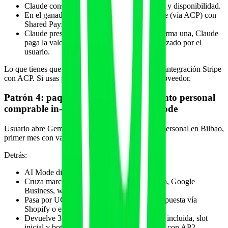
Claude consulta candidatos, filtra por precio y disponibilidad.
En el ganador hay MCP de Cal.com + Stripe (vía ACP) con
Shared Payment Token.
Claude presenta dos opciones, usuario confirma una, Claude
paga la valoración inicial con el token autorizado por el
usuario.
Lo que tienes que exponer: además de lo anterior, integración Stripe
con ACP. Si usas plataforma SaaS, exígelo a tu proveedor.
Patrón 4: paquete intro de entrenamiento personal
comprable in-chat desde Gemini AI Mode
Usuario abre Gemini AI Mode, pide "entrenador personal en Bilbao,
primer mes con valoración funcional incluida".
Detrás:
AI Mode dispara fan-out de subconsultas.
Cruza marcas con identidad fuerte (Wikidata, Google
Business, web SSR).
Pasa por UCP a las que tienen Storefront expuesta vía
Shopify o equivalente.
Devuelve 3 paquetes con precio, valoración incluida, slot
inicial y botón "Comprar in-chat" que cierra con AP2.