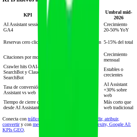
Umbral mid-
KPI
Cómo medir
2026
AI Assistant sessions
Canal nativo + regex
Crecimiento
GA4
Copilot/Perplexity
20-50% YoY
Log MCP de
Reservas cero clicks
createBooking sin sesión
5-15% del total
web previa
Profound, Otterly,
Crecimiento
Citaciones por motor
Athena HQ
mensual
Crawler hits OAI-
Estables o
SearchBot y Claude-
Logs servidor
crecientes
SearchBot
AI Assistant
Tasa de conversión AI
Comparativa GA4
+30% sobre
Assistant vs web
web
Tiempo de cierre demo
Más corto que
CRM
desde AI Assistant
web tradicional
Conecta con
tráfico IA: ChatGPT, Perplexity, medir, atribuir,
convertir
y con
medir menciones ChatGPT, Perplexity, Google AI:
KPIs GEO
.