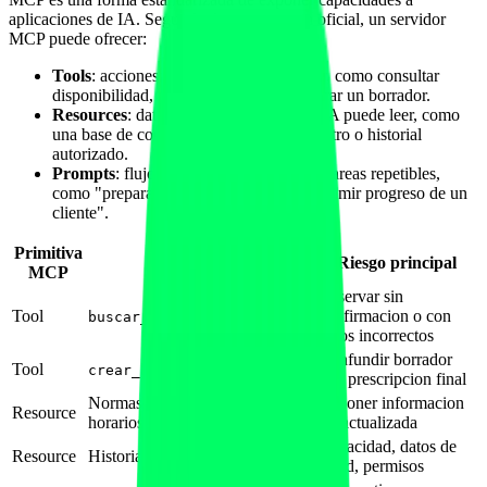
aplicaciones de IA. Segun la documentacion oficial, un servidor
MCP puede ofrecer:
Tools
: acciones que la IA puede invocar, como consultar
disponibilidad, crear una reserva o generar un borrador.
Resources
: datos o documentos que la IA puede leer, como
una base de conocimiento, reglas del centro o historial
autorizado.
Prompts
: flujos predefinidos que guian tareas repetibles,
como "preparar revision semanal" o "resumir progreso de un
cliente".
Primitiva
Ejemplo fitness
Riesgo principal
MCP
Reservar sin
Tool
confirmacion o con
buscar_huecos_clase_prueba
datos incorrectos
Confundir borrador
Tool
crear_borrador_rutina
con prescripcion final
Normas del centro, precios,
Exponer informacion
Resource
horarios
desactualizada
Privacidad, datos de
Resource
Historial de un cliente
salud, permisos