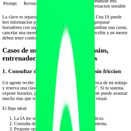
Automatizar una
Prompt
Revision semanal de adherencia
conversacion sensible
La clave es separar lectura, propuesta y ejecucion. Una IA puede
leer informacion publica sin mucho riesgo. Puede preparar
borradores con supervision. Pero acciones como cambiar una cuota,
cancelar una membresia, editar un plan clinico o escribir a un menor
deben tener controles estrictos.
Casos de uso reales para gimnasios,
entrenadores y centros wellness
1. Consultar disponibilidad y reservar sin friccion
Un agente recibe: "Busca un gimnasio de fuerza cerca de mi trabajo
y reserva una clase de prueba el martes por la tarde". Si tu sistema
expone horarios, plazas y reglas de reserva, el agente puede avanzar
mucho mas que si tiene que interpretar una pagina visual.
El flujo ideal:
La IA lee servicios, ubicacion y precios publicos.
Consulta disponibilidad mediante una herramienta.
Propone opciones al usuario.