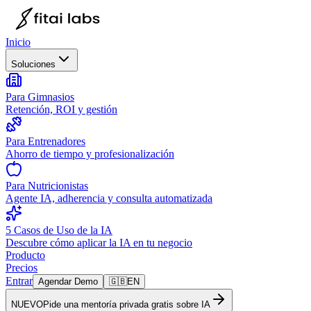
Inicio
Soluciones
Para Gimnasios
Retención, ROI y gestión
Para Entrenadores
Ahorro de tiempo y profesionalización
Para Nutricionistas
Agente IA, adherencia y consulta automatizada
5 Casos de Uso de la IA
Descubre cómo aplicar la IA en tu negocio
Producto
Precios
Entrar
Agendar Demo
🇬🇧
EN
NUEVO
Pide una mentoría privada gratis sobre IA