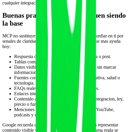
cualquier integracion avanzada multiplica errores.
Buenas practicas GEO que siguen siendo
la base
MCP no sustituye al contenido. Una IA decide si confiar en ti por
senales de claridad, consistencia y autoridad. Lo que mas ayuda
hoy:
Respuesta directa al principio de cada pagina o post.
Tablas comparativas faciles de extraer.
Datos visibles que coincidan con el schema, sin marcar
informacion oculta.
Fuentes consultadas cuando hablas de normativa, salud o
tecnologia.
FAQs reales basadas en preguntas de clientes.
Enlaces internos entre temas relacionados.
Contenido actualizado cuando cambia una integracion, ley,
precio o funcionalidad.
Menciones externas en directorios, reviews, YouTube,
podcasts y comunidades.
Google recuerda que los datos estructurados deben representar
contenido visible y no engañoso. Para GEO, la misma regla se