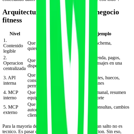
Arquitectura minima para un negocio
fitness
Nivel
Objetivo
Ejemplo
1.
Que la IA entienda
Web, blog, schema,
Contenido
quien eres
/llms.txt
legible
2.
Clientes, agenda, pagos,
Que los datos no esten
Operacion
planes y mensajes en una
dispersos
centralizada
plataforma
Que el sistema pueda
3. API
Buscar clientes, huecos,
consultar datos con
interna
reservas, planes
permisos
4. MCP
Que un copiloto del
Revision semanal, resumen
interno
equipo ayude a operar
de lead, soporte
Que apps de IA
5. MCP
Reservas, consultas, cambios
autorizadas actuen para
externo
simples
clientes
Para la mayoria de gimnasios y entrenadores, el gran salto no es
tecnico. Es pasar del nivel 1 al 2: ordenar la operacion. Sin eso,