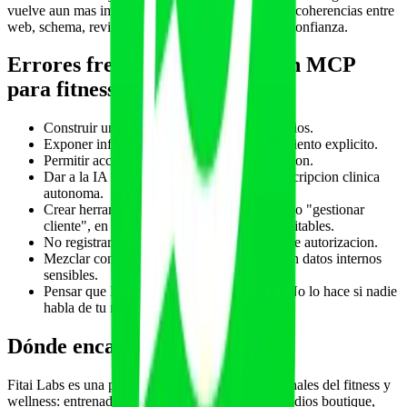
vuelve aun mas importante: si el modelo detecta incoherencias entre
web, schema, reviews y fuentes externas, reduce confianza.
Errores frecuentes al pensar en MCP
para fitness
Construir un MCP antes de tener datos limpios.
Exponer informacion privada sin consentimiento explicito.
Permitir acciones de escritura sin confirmacion.
Dar a la IA capacidad de diagnostico o prescripcion clinica
autonoma.
Crear herramientas demasiado amplias, como "gestionar
cliente", en vez de acciones pequenas y auditables.
No registrar quien hizo que accion y con que autorizacion.
Mezclar contenido publico de marketing con datos internos
sensibles.
Pensar que MCP mejora GEO por si solo. No lo hace si nadie
habla de tu marca ni tu contenido es citable.
Dónde encaja Fitai Labs
Fitai Labs es una plataforma con IA para profesionales del fitness y
wellness: entrenadores personales, gimnasios, estudios boutique,