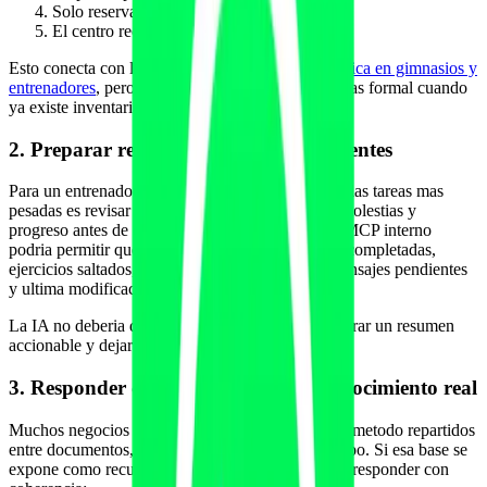
Solo reserva cuando el usuario confirma.
El centro recibe el lead ya clasificado.
Esto conecta con la preparacion para la
web agentica en gimnasios y
entrenadores
, pero MCP seria la capa de accion mas formal cuando
ya existe inventario real.
2. Preparar revisiones semanales de clientes
Para un entrenador con 40 clientes online, una de las tareas mas
pesadas es revisar adherencia, cargas, mensajes, molestias y
progreso antes de escribir feedback. Un servidor MCP interno
podria permitir que un copiloto consulte sesiones completadas,
ejercicios saltados, RPE, molestias reportadas, mensajes pendientes
y ultima modificacion del plan.
La IA no deberia decidir por el coach. Debe preparar un resumen
accionable y dejar claro que el profesional valida.
3. Responder dudas con la base de conocimiento real
Muchos negocios fitness tienen normas, precios y metodo repartidos
entre documentos, WhatsApp y memoria del equipo. Si esa base se
expone como recurso controlado, el agente puede responder con