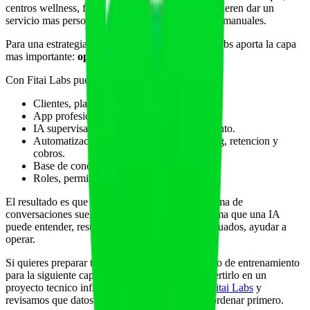
centros wellness, fisioterapeutas y equipos que quieren dar un
servicio mas personalizado sin ahogarse en tareas manuales.
Para una estrategia MCP y agentes de IA, Fitai Labs aporta la capa
mas importante:
operacion centralizada
.
Con Fitai Labs puedes ordenar:
Clientes, planes, adherencia y mensajes.
App profesional para el cliente.
IA supervisada para borradores y seguimiento.
Automatizaciones de captacion, onboarding, retencion y
cobros.
Base de conocimiento del metodo.
Roles, permisos y trazabilidad.
El resultado es que tu negocio deja de ser una suma de
conversaciones sueltas y se convierte en un sistema que una IA
puede entender, resumir y, con los permisos adecuados, ayudar a
operar.
Si quieres preparar tu gimnasio, estudio o servicio de entrenamiento
para la siguiente capa de agentes de IA sin convertirlo en un
proyecto tecnico infinito,
agenda una demo de Fitai Labs
y
revisamos que datos y acciones tendria sentido ordenar primero.