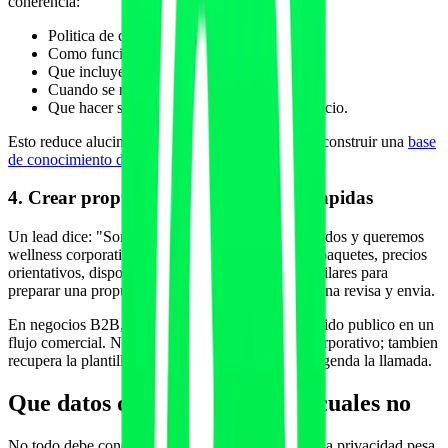
coherencia:
Politica de cancelaciones.
Como funciona una valoracion inicial.
Que incluye cada plan.
Cuando se renueva una cuota.
Que hacer si aparece dolor durante un ejercicio.
Esto reduce alucinaciones y encaja con la idea de construir una
base
de conocimiento del metodo para IA
.
4. Crear propuestas comerciales mas rapidas
Un lead dice: "Somos una empresa de 120 empleados y queremos
wellness corporativo". El agente puede consultar paquetes, precios
orientativos, disponibilidad del equipo y casos similares para
preparar una propuesta inicial. Despues, una persona revisa y envia.
En negocios B2B, MCP puede convertir el contenido publico en un
flujo comercial. No solo lee el post de wellness corporativo; tambien
recupera la plantilla correcta, adapta preguntas y agenda la llamada.
Que datos deberias exponer y cuales no
No todo debe conectarse. Para fitness y wellness, la privacidad pesa