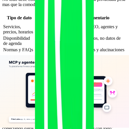
mas que la comodidad.
Exposicion
Tipo de dato
Comentario
recomendada
Servicios,
Publica o
Ideal para GEO, agentes y
precios, horarios
semipublica
reservas
Disponibilidad
Mostrar huecos, no datos de
Controlada
de agenda
otros clientes
Normas y FAQs
Publica
Reduce dudas y alucinaciones
Privada, con
Estado de pagos
Solo cliente/equipo autorizado
autenticacion
Historial de
Privada, por
Requiere consentimiento y
entrenamiento
cliente
control de acceso
Datos de salud o
Especialmente sensible bajo
Muy restringida
molestias
RGPD
Restriccion
Consentimiento, tutores y
Menores de edad
maxima
trazabilidad
Acciones
Confirmacion
Bajas, devoluciones, borrado,
destructivas
humana
cambios clinicos
La regla practica: empieza por lectura publica y herramientas de bajo
riesgo. Despues sube a acciones autenticadas. No empieces
conectando datos sensibles porque "la IA ya puede con todo".