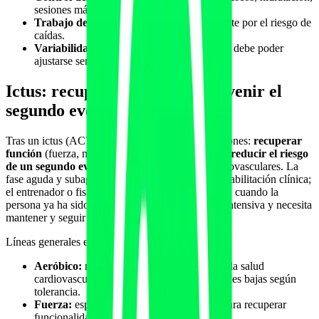
sesiones más cortas en verano.
Trabajo de equilibrio y marcha:
importante por el riesgo de
caídas.
Variabilidad:
los síntomas fluctúan; el plan debe poder
ajustarse semana a semana.
Ictus: recuperar función y prevenir el
segundo evento
Tras un ictus (ACV), el ejercicio cumple dos misiones:
recuperar
función
(fuerza, marcha, equilibrio, autonomía) y
reducir el riesgo
de un segundo evento
controlando factores cardiovasculares. La
fase aguda y subaguda corresponde a la neurorrehabilitación clínica;
el entrenador o fisio suele entrar en la fase crónica, cuando la
persona ya ha sido dada de alta de rehabilitación intensiva y necesita
mantener y seguir progresando.
Líneas generales en la fase crónica:
Aeróbico:
mejora la capacidad funcional y la salud
cardiovascular; se progresa desde intensidades bajas según
tolerancia.
Fuerza:
especialmente del lado afectado, para recuperar
funcionalidad en actividades cotidianas.