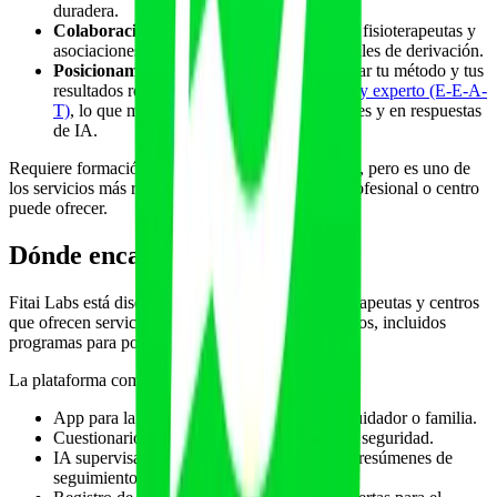
duradera.
Colaboración con sanitarios.
Neurólogos, fisioterapeutas y
asociaciones de pacientes son fuentes naturales de derivación.
Posicionamiento de autoridad.
Documentar tu método y tus
resultados refuerza tu
autoridad como autor y experto (E-E-A-
T)
, lo que mejora tu visibilidad en buscadores y en respuestas
de IA.
Requiere formación específica y trabajo en equipo, pero es uno de
los servicios más rentables y respetados que un profesional o centro
puede ofrecer.
Dónde encaja Fitai Labs
Fitai Labs está diseñada para entrenadores, fisioterapeutas y centros
que ofrecen servicios profesionales y personalizados, incluidos
programas para poblaciones especiales.
La plataforma combina:
App para la persona y, si procede, para el cuidador o familia.
Cuestionario y anamnesis para arrancar con seguridad.
IA supervisada para borradores de planes y resúmenes de
seguimiento.