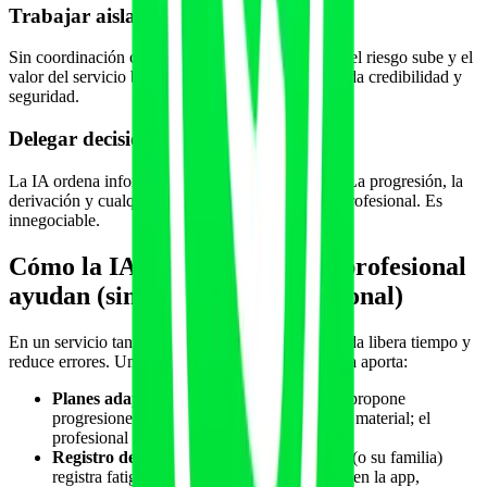
Trabajar aislado del equipo médico
Sin coordinación con neurología o rehabilitación, el riesgo sube y el
valor del servicio baja. La colaboración es lo que da credibilidad y
seguridad.
Delegar decisiones clínicas en la IA
La IA ordena información y propone borradores. La progresión, la
derivación y cualquier decisión de salud son del profesional. Es
innegociable.
Cómo la IA y una plataforma profesional
ayudan (sin sustituir al profesional)
En un servicio tan sensible, la tecnología bien usada libera tiempo y
reduce errores. Una plataforma con IA supervisada aporta:
Planes adaptados como borrador.
La IA propone
progresiones según condición, fase, fatiga y material; el
profesional revisa y firma.
Registro de síntomas y fatiga.
La persona (o su familia)
registra fatiga, rigidez, caídas o sensaciones en la app,