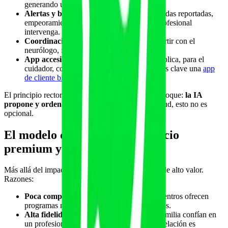
generando una imagen real entre sesiones.
Alertas y banderas.
El sistema avisa de caídas reportadas,
empeoramiento o inactividad para que el profesional
intervenga.
Coordinación.
Informes claros para compartir con el
neurólogo, fisio o familia.
App accesible.
Para la persona y, cuando aplica, para el
cuidador, con recordatorios y plan visible. Es clave una
app
de cliente bien diseñada
.
El principio rector es el mismo de todo nuestro enfoque:
la IA
propone y ordena, el profesional decide.
En salud, esto no es
opcional.
El modelo de negocio: un servicio
premium y diferenciador
Más allá del impacto humano, este es un servicio de alto valor.
Razones:
Poca competencia bien formada.
Pocos centros ofrecen
programas neurológicos serios y coordinados.
Alta fidelidad.
Cuando una persona y su familia confían en
un profesional para algo tan importante, la relación es