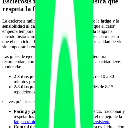
Esclerosis múltiple: actividad física que
respeta la fatiga
La esclerosis múltiple (EM) plantea un reto distinto: la
fatiga
y la
sensibilidad al calor
(fenómeno de Uhthoff, en el que el calor
empeora temporalmente los síntomas). El miedo a la fatiga ha
llevado históricamente a la inactividad, pero la evidencia muestra
que el ejercicio adaptado mejora capacidad, fuerza y calidad de vida
sin empeorar la enfermedad.
Las guías de ejercicio para EM sintetizadas en la literatura
recomiendan, como referencia para adultos con discapacidad leve-
moderada:
2-3 días por semana de ejercicio aeróbico
, de 10 a 30
minutos por sesión a intensidad moderada.
2-3 días por semana de fuerza
, con 1-3 series de 8-15
repeticiones por ejercicio.
Claves prácticas en EM:
Pacing y gestión de fatiga:
dosificar el esfuerzo, fraccionar y
respetar los días malos. Comparte lógica con el manejo de la
fatiga crónica y fibromialgia
y del
COVID persistente
.
Control del calor:
entrenar en ambientes frescos, hidratación,