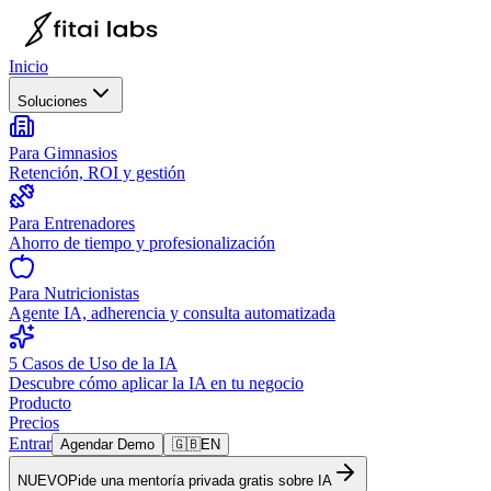
Inicio
Soluciones
Para Gimnasios
Retención, ROI y gestión
Para Entrenadores
Ahorro de tiempo y profesionalización
Para Nutricionistas
Agente IA, adherencia y consulta automatizada
5 Casos de Uso de la IA
Descubre cómo aplicar la IA en tu negocio
Producto
Precios
Entrar
Agendar Demo
🇬🇧
EN
NUEVO
Pide una mentoría privada gratis sobre IA