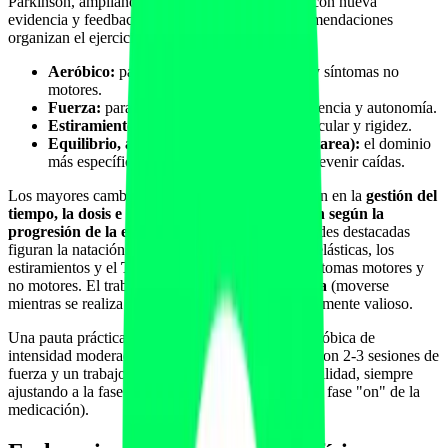
Parkinson, ampliando la versión previa de 2022 con nueva
evidencia y feedback de la comunidad. Las recomendaciones
organizan el ejercicio en
cuatro dominios
:
Aeróbico:
para capacidad cardiovascular y síntomas no
motores.
Fuerza:
para mantener masa muscular, potencia y autonomía.
Estiramiento y movilidad:
para rango articular y rigidez.
Equilibrio, agilidad y multitarea (doble tarea):
el dominio
más específico del Parkinson, clave para prevenir caídas.
Los mayores cambios respecto a 2022 se centraron en la
gestión del
tiempo, la dosis e intensidad
, y en la
adaptación según la
progresión de la enfermedad
. Entre las actividades destacadas
figuran la natación, el entrenamiento con bandas elásticas, los
estiramientos y el
Tai Chi
, por su efecto sobre síntomas motores y
no motores. El trabajo de
equilibrio y doble tarea
(moverse
mientras se realiza una tarea cognitiva) es especialmente valioso.
Una pauta práctica habitual combina actividad aeróbica de
intensidad moderada-alta varios días por semana con 2-3 sesiones de
fuerza y un trabajo casi diario de equilibrio y movilidad, siempre
ajustando a la fase y al momento del día (mejor en fase "on" de la
medicación).