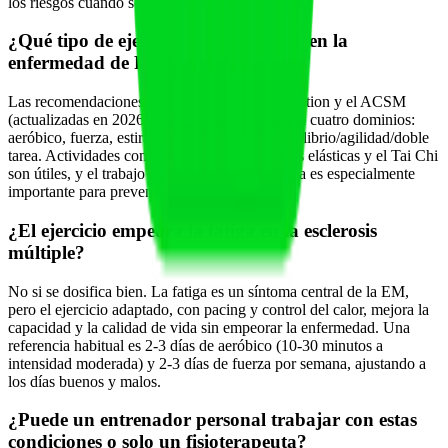
los riesgos cuando se supervisa correctamente.
¿Qué tipo de ejercicio se recomienda en la
enfermedad de Parkinson?
Las recomendaciones de la Parkinson's Foundation y el ACSM
(actualizadas en 2026) organizan el ejercicio en cuatro dominios:
aeróbico, fuerza, estiramiento/movilidad y equilibrio/agilidad/doble
tarea. Actividades como la natación, las bandas elásticas y el Tai Chi
son útiles, y el trabajo de equilibrio y multitarea es especialmente
importante para prevenir caídas.
¿El ejercicio empeora la fatiga en la esclerosis
múltiple?
No si se dosifica bien. La fatiga es un síntoma central de la EM,
pero el ejercicio adaptado, con pacing y control del calor, mejora la
capacidad y la calidad de vida sin empeorar la enfermedad. Una
referencia habitual es 2-3 días de aeróbico (10-30 minutos a
intensidad moderada) y 2-3 días de fuerza por semana, ajustando a
los días buenos y malos.
¿Puede un entrenador personal trabajar con estas
condiciones o solo un fisioterapeuta?