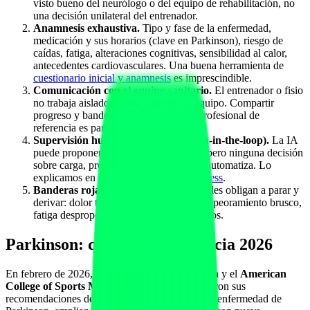
visto bueno del neurólogo o del equipo de rehabilitación, no
una decisión unilateral del entrenador.
Anamnesis exhaustiva.
Tipo y fase de la enfermedad,
medicación y sus horarios (clave en Parkinson), riesgo de
caídas, fatiga, alteraciones cognitivas, sensibilidad al calor,
antecedentes cardiovasculares. Una buena herramienta de
cuestionario inicial y anamnesis
es imprescindible.
Comunicación con el equipo sanitario.
El entrenador o fisio
no trabaja aislado: forma parte de un equipo. Compartir
progreso y banderas de alarma con el profesional de
referencia es parte del servicio.
Supervisión humana de la IA (human-in-the-loop).
La IA
puede proponer y ordenar información, pero ninguna decisión
sobre carga, progresión o derivación se automatiza. Lo
explicamos en
human-in-the-loop en fitness
.
Banderas rojas claras.
Define qué señales obligan a parar y
derivar: dolor torácico, mareo, caídas, empeoramiento brusco,
fatiga desproporcionada o síntomas nuevos.
Parkinson: qué dice la evidencia 2026
En febrero de 2026, la
Parkinson's Foundation
y el
American
College of Sports Medicine (ACSM)
actualizaron sus
recomendaciones de ejercicio para personas con enfermedad de