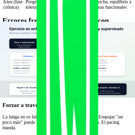
Ictus (fase
Progresivo según
Énfasis en lado
Marcha, equilibrio y
crónica)
tolerancia
afectado
tareas funcionales
Errores frecuentes al trabajar con
condiciones neurológicas
Tratar a todos igual
Parkinson, EM e ictus son distintos, y cada persona dentro de cada
condición también. Copiar una plantilla genérica es el error de base.
Ignorar la medicación y sus horarios
En Parkinson, entrenar en fase "off" puede ser frustrante e inseguro.
Conocer los horarios de medicación cambia por completo la
planificación.
Forzar a través de la fatiga en EM
La fatiga no es falta de motivación: es un síntoma. Empujar "un
poco más" puede provocar una recaída sintomática. El pacing
manda.