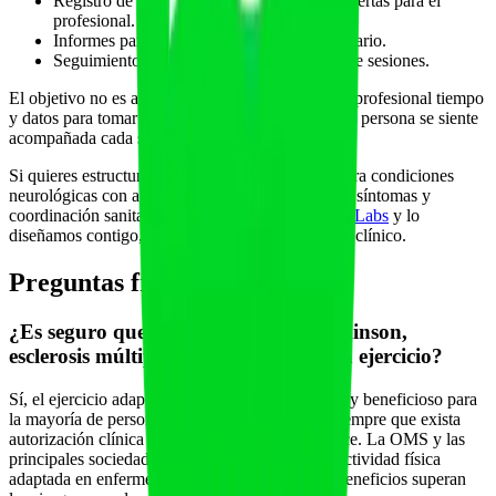
Registro de síntomas, fatiga y caídas, con alertas para el
profesional.
Informes para compartir con el equipo sanitario.
Seguimiento y comunicación ordenada entre sesiones.
El objetivo no es automatizar la salud, sino dar al profesional tiempo
y datos para tomar mejores decisiones, mientras la persona se siente
acompañada cada semana.
Si quieres estructurar un programa de ejercicio para condiciones
neurológicas con app, IA supervisada, registro de síntomas y
coordinación sanitaria,
agenda una demo de Fitai Labs
y lo
diseñamos contigo, respetando siempre el criterio clínico.
Preguntas frecuentes
¿Es seguro que una persona con Parkinson,
esclerosis múltiple o tras un ictus haga ejercicio?
Sí, el ejercicio adaptado y supervisado es seguro y beneficioso para
la mayoría de personas con estas condiciones, siempre que exista
autorización clínica y el programa se individualice. La OMS y las
principales sociedades científicas recomiendan actividad física
adaptada en enfermedades crónicas porque los beneficios superan