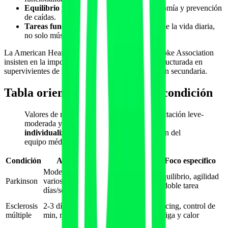
Equilibrio y marcha:
centrales para autonomía y prevención
de caídas.
Tareas funcionales:
entrenar gestos útiles de la vida diaria,
no solo músculos aislados.
La American Heart Association y la American Stroke Association
insisten en la importancia de la actividad física estructurada en
supervivientes de ictus como parte de la prevención secundaria.
Tabla orientativa de dosis por condición
Valores de referencia para personas con afectación leve-
moderada y autorización clínica.
Siempre
individualizar.
No sustituyen la prescripción del
equipo médico.
Condición
Aeróbico
Fuerza
Foco específico
Moderado-alto,
Equilibrio, agilidad
Parkinson
varios
2-3 días/semana
y doble tarea
días/semana
2-3 días, 1-3
Esclerosis
2-3 días, 10-30
Pacing, control de
series de 8-15
múltiple
min, moderado
fatiga y calor
reps