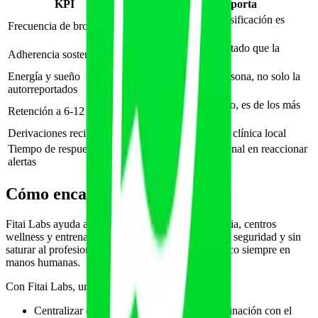
KPI
Por qué importa
Señal directa de si la dosificación es
Frecuencia de brotes
correcta
Más predictiva del resultado que la
Adherencia sostenida
intensidad
Energía y sueño
Tendencia real de la persona, no solo la
autorreportados
sesión
Este perfil, bien atendido, es de los más
Retención a 6-12 meses
fieles
Derivaciones recibidas
Indicador de reputación clínica local
Tiempo de respuesta a
Cuánto tarda el profesional en reaccionar
alertas
a una señal
Cómo encaja Fitai Labs
Fitai Labs ayuda a gimnasios, centros de fisioterapia, centros
wellness y entrenadores a ofrecer este servicio con seguridad y sin
saturar al profesional, manteniendo el criterio clínico siempre en
manos humanas.
Con Fitai Labs, un negocio puede:
Centralizar cribado, consentimiento y coordinación con el