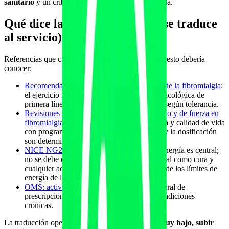
sanitario
y un cribado serio antes de proponer nada.
Qué dice la evidencia (y cómo se traduce
al servicio)
Referencias que cualquier profesional que ofrezca esto debería
conocer:
Recomendaciones EULAR para el manejo de la fibromialgia
:
el ejercicio físico es la intervención no farmacológica de
primera línea, individualizado y progresivo según tolerancia.
Revisiones Cochrane sobre ejercicio aeróbico y de fuerza en
fibromialgia
: mejoras en dolor, función física y calidad de vida
con programas supervisados; la adherencia y la dosificación
son determinantes.
NICE NG206 (ME/CFS)
: la gestión de la energía es central;
no se debe ofrecer terapia de ejercicio gradual como cura y
cualquier actividad debe mantenerse dentro de los límites de
energía de la persona.
OMS: actividad física
y
ACSM
: marco general de
prescripción adaptada a poblaciones con condiciones
crónicas.
La traducción operativa, en una frase:
empezar muy bajo, subir