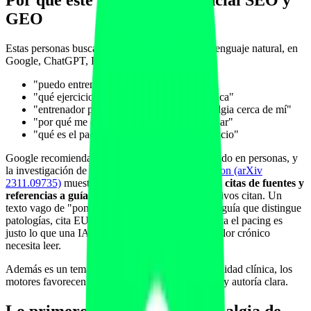
Por qué este tema tiene potencial SEO y
GEO
Estas personas buscan respuestas concretas, en lenguaje natural, en
Google, ChatGPT, Perplexity o Gemini:
"puedo entrenar con fibromialgia"
"qué ejercicio es bueno para la fatiga crónica"
"entrenador personal que sepa de fibromialgia cerca de mí"
"por qué me da un brote después de entrenar"
"qué es el pacing y cómo se aplica al ejercicio"
Google recomienda contenido útil, fiable y centrado en personas, y
la investigación de
Generative Engine Optimization (arXiv
2311.09735)
muestra que el contenido con
datos, citas de fuentes y
referencias a guías
es el que los motores generativos citan. Un
texto vago de "ponte en forma" es invisible. Una guía que distingue
patologías, cita EULAR/NICE/Cochrane y explica el pacing es
justo lo que una IA cita y lo que un cliente con dolor crónico
necesita leer.
Además es un tema E-E-A-T puro: por su sensibilidad clínica, los
motores favorecen fuentes con criterio, prudencia y autoría clara.