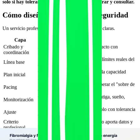
solo si hay tolerancia sostenida y, ante duda, parar y consultar.
Cómo diseñar el servicio con seguridad
Un servicio profesional para este perfil tiene capas claras.
Capa
Qué incluye
Cribado y
Anamnesis, banderas rojas, contacto con
coordinación
médico/fisio, consentimiento
Síntomas, sueño, energía, dolor, límites reales del
Línea base
día a día
Carga claramente por debajo de la capacidad
Plan inicial
percibida
Reparto de actividad para no superar el "sobre de
Pacing
energía"
Check-ins frecuentes de dolor, fatiga, sueño,
Monitorización
brotes
Bajar carga ante señales; subir solo con tolerancia
Ajuste
estable
Criterio
El coach o fisio decide; la IA solo aporta datos y
profesional
borradores
Principios prácticos que marcan la diferencia: