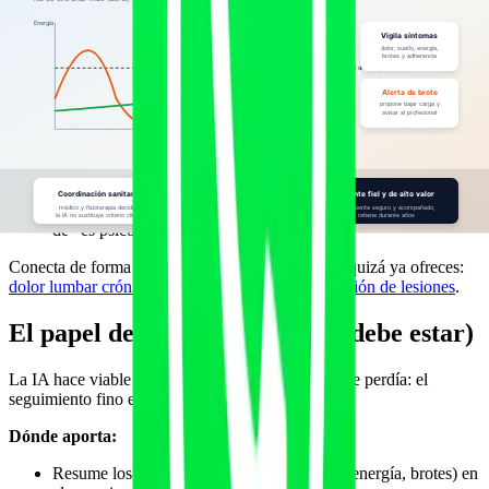
No usar "sin dolor no hay progreso".
En dolor crónico es
contraproducente y rompe la confianza.
Evitar el ciclo boom-bust:
el peligro no es solo el día malo,
es hacer de más en el día bueno.
Progresión por tolerancia, no por calendario.
A veces se
mantiene la carga varias semanas; a veces se baja.
La constancia mínima importa más que la intensidad.
Mejor poco y sostenible que mucho y abandonado tras un
brote.
Lenguaje cuidado.
Validar la experiencia de la persona; nada
de "es psicológico".
Conecta de forma natural con otros servicios que quizá ya ofreces:
dolor lumbar crónico
,
artrosis y artritis
y
readaptación de lesiones
.
El papel de la IA (y dónde NO debe estar)
La IA hace viable lo que antes consumía horas y se perdía: el
seguimiento fino entre sesiones.
Dónde aporta:
Resume los check-ins (dolor, fatiga, sueño, energía, brotes) en