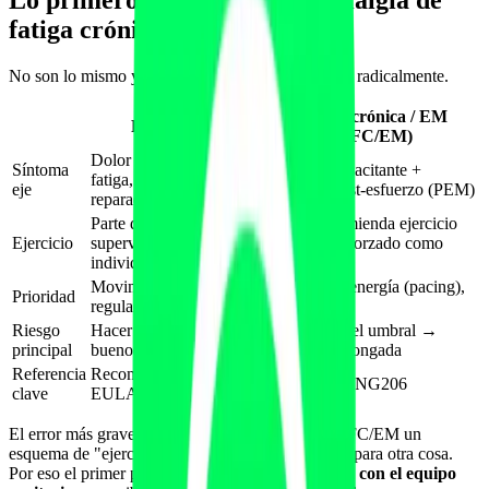
Lo primero: distinguir fibromialgia de
fatiga crónica/EM
No son lo mismo y el enfoque de ejercicio cambia radicalmente.
Fatiga crónica / EM
Fibromialgia
(SFC/EM)
Dolor generalizado,
Síntoma
Fatiga incapacitante +
fatiga, sueño no
eje
malestar post-esfuerzo (PEM)
reparador
Parte del tratamiento,
No se recomienda ejercicio
Ejercicio
supervisado e
progresivo forzado como
individualizado
terapia
Movimiento gradual +
Gestión de energía (pacing),
Prioridad
regulación del dolor
evitar PEM
Riesgo
Hacer de más en días
Sobrepasar el umbral →
principal
buenos → brote
recaída prolongada
Referencia
Recomendaciones
Guía NICE NG206
clave
EULAR
El error más grave es aplicar a una persona con SFC/EM un
esquema de "ejercicio gradual creciente" pensado para otra cosa.
Por eso el primer paso siempre es la
coordinación con el equipo