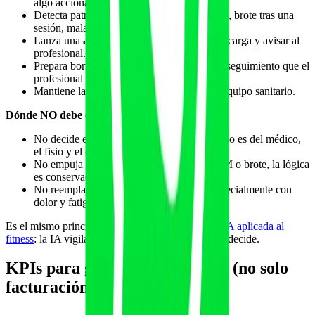
algo accionable.
Detecta patrones: caída de energía sostenida, brote tras una
sesión, mala adherencia.
Lanza una
alerta de brote
y propone bajar carga y avisar al
profesional.
Prepara borradores de ajuste y mensajes de seguimiento que el
profesional revisa.
Mantiene la coordinación ordenada con el equipo sanitario.
Dónde NO debe estar:
No decide el plan ni "diagnostica". El criterio es del médico,
el fisio y el coach (human-in-the-loop).
No empuja a progresar: ante señales de PEM o brote, la lógica
es conservadora por defecto.
No reemplaza la conversación humana, especialmente con
dolor y fatiga crónicos.
Es el mismo principio de
supervisión humana en IA aplicada al
fitness
: la IA vigila y avisa; la persona profesional decide.
KPIs para gestionar el servicio (no solo
facturación)