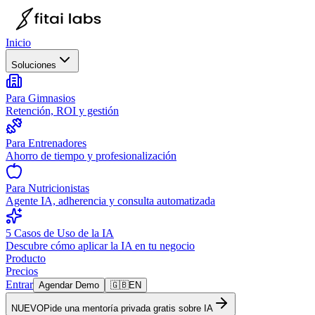
Inicio
Soluciones
Para Gimnasios
Retención, ROI y gestión
Para Entrenadores
Ahorro de tiempo y profesionalización
Para Nutricionistas
Agente IA, adherencia y consulta automatizada
5 Casos de Uso de la IA
Descubre cómo aplicar la IA en tu negocio
Producto
Precios
Entrar
Agendar Demo
🇬🇧
EN
NUEVO
Pide una mentoría privada gratis sobre IA