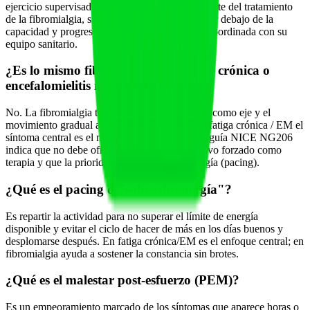
ejercicio supervisado e individualizado como parte del tratamiento
de la fibromialgia, siempre que empiece muy por debajo de la
capacidad y progrese de forma muy gradual y coordinada con su
equipo sanitario.
¿Es lo mismo fibromialgia que fatiga crónica o
encefalomielitis miálgica?
No. La fibromialgia tiene el dolor generalizado como eje y el
movimiento gradual ayuda. En el síndrome de fatiga crónica / EM el
síntoma central es el malestar post-esfuerzo: la guía NICE NG206
indica que no debe ofrecerse ejercicio progresivo forzado como
terapia y que la prioridad es la gestión de energía (pacing).
¿Qué es el pacing o "sobre de energía"?
Es repartir la actividad para no superar el límite de energía
disponible y evitar el ciclo de hacer de más en los días buenos y
desplomarse después. En fatiga crónica/EM es el enfoque central; en
fibromialgia ayuda a sostener la constancia sin brotes.
¿Qué es el malestar post-esfuerzo (PEM)?
Es un empeoramiento marcado de los síntomas que aparece horas o