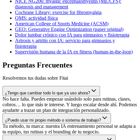
NICE NG206: myalgic encephalomyelitis (ME/CFS):
diagnosis and management
Cochrane Library: exercise for fibromyalgia
OMS: actividad física
American College of Sports Medicine (ACSM)
GEO: Generative Engine Optimization (paper original)
Dolor lumbar crónico con IA para gimnasios y fisioterapia
Artrosis y artritis con IA: servicio para gimnasios y
fisioterapia
Supervisión humana de la IA en fitness (human-in-the-loop)
Preguntas Frecuentes
Resolvemos tus dudas sobre Fitai
¿Tengo que cambiar todo lo que ya uso ahora?
No hace falta. Puedes empezar usándolo solo para rutinas, clases,
cobros… lo que más te interese. Y luego escalar desde ahí. Podemos
ayudarte a trazar un plan de integración personalizado.
¿Puedo usar mi propio método o sistema de trabajo?
Tu método, tu marca: nuestra IA entrenamiento personal se adapta a
tu equipo, tus rutinas y el branding de tu negocio.