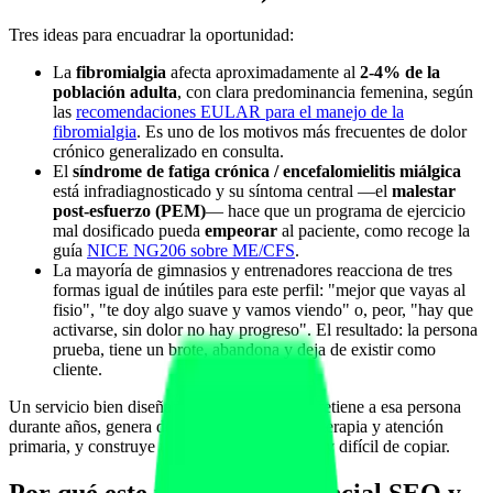
Tres ideas para encuadrar la oportunidad:
La
fibromialgia
afecta aproximadamente al
2-4% de la
población adulta
, con clara predominancia femenina, según
las
recomendaciones EULAR para el manejo de la
fibromialgia
. Es uno de los motivos más frecuentes de dolor
crónico generalizado en consulta.
El
síndrome de fatiga crónica / encefalomielitis miálgica
está infradiagnosticado y su síntoma central —el
malestar
post-esfuerzo (PEM)
— hace que un programa de ejercicio
mal dosificado pueda
empeorar
al paciente, como recoge la
guía
NICE NG206 sobre ME/CFS
.
La mayoría de gimnasios y entrenadores reacciona de tres
formas igual de inútiles para este perfil: "mejor que vayas al
fisio", "te doy algo suave y vamos viendo" o, peor, "hay que
activarse, sin dolor no hay progreso". El resultado: la persona
prueba, tiene un brote, abandona y deja de existir como
cliente.
Un servicio bien diseñado hace lo contrario: retiene a esa persona
durante años, genera derivaciones desde fisioterapia y atención
primaria, y construye una reputación local muy difícil de copiar.