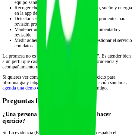
equipo sanitario.
Recoger check-ins frecuentes de dolor, fatiga, sueño y energía
en la app del cliente.
Detectar señales de brote y proponer ajustes prudentes para
revisión profesional.
Mantener una progresión por tolerancia, documentada y
revisable.
Medir adherencia, brotes y retención para gestionar el servicio
con datos.
La promesa no es "más clientes a cualquier precio". Es atender bien
a un perfil que casi nadie atiende, con seguridad, prudencia y
acompañamiento real.
Si quieres ver cómo estructurar un servicio de ejercicio para
fibromialgia y fatiga crónica con app, IA y coordinación sanitaria,
agenda una demo de Fitai Labs
y lo diseñamos contigo.
Preguntas frecuentes
¿Una persona con fibromialgia puede hacer
ejercicio?
Sí. La evidencia (EULAR, revisiones Cochrane) respalda el