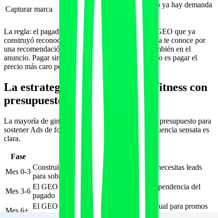
Defender tu nombre cuando ya hay demanda
Capturar marca
creada
La regla: el pagado funciona mejor
encima
de un GEO que ya
construyó reconocimiento, no en su lugar. Quien ya te conoce por
una recomendación de IA convierte más barato también en el
anuncio. Pagar sin haber construido reconocimiento es pagar el
precio más caro por el lead más frío.
La estrategia para un negocio fitness con
presupuesto limitado
La mayoría de gimnasios y entrenadores no tienen presupuesto para
sostener Ads de forma indefinida. Para ellos la secuencia sensata es
clara.
Fase
Prioridad
Construir el activo GEO; pagado solo si necesitas leads
Mes 0-3
para sobrevivir
El GEO empieza a traer leads; reducir dependencia del
Mes 3-6
pagado
El GEO es la base; el pagado se usa puntual para promos
Mes 6+
o picos