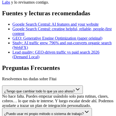
Labs
y lo revisamos contigo.
Fuentes y lecturas recomendadas
Google Search Central: AI features and your website
Google Search Central: creating helpful, reliable, people-first
content
GEO: Generative Engine Optimization (paper original)
Study: AI traffic grew 796% and out-converts organic search
(WebFX)
Lead quality: GEO-driven traffic vs paid search 2026
(Demand Local)
Preguntas Frecuentes
Resolvemos tus dudas sobre Fitai
¿Tengo que cambiar todo lo que ya uso ahora?
No hace falta. Puedes empezar usándolo solo para rutinas, clases,
cobros… lo que más te interese. Y luego escalar desde ahí. Podemos
ayudarte a trazar un plan de integración personalizado.
¿Puedo usar mi propio método o sistema de trabajo?