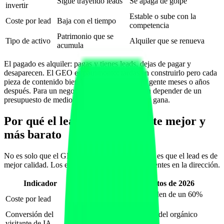
Sigue trayendo leads
Se apaga de golpe
invertir
Estable o sube con la
Coste por lead
Baja con el tiempo
competencia
Patrimonio que se
Tipo de activo
Alquiler que se renueva
acumula
El pagado es alquiler: pagas y tienes leads, dejas de pagar y
desaparecen. El GEO es patrimonio: tardas en construirlo pero cada
pieza de contenido bien hecha sigue trayendo gente meses o años
después. Para un negocio que quiere crecer sin depender de un
presupuesto de medios creciente, el patrimonio gana.
Por qué el lead de IA convierte mejor y
más barato
No es solo que el GEO sea más barato por lead: es que el lead es de
mejor calidad. Los estudios de 2026 son consistentes en la dirección.
Indicador
Qué dicen los datos de 2026
El orgánico cuesta del orden de un 60%
Coste por lead
menos que el pagado
Conversión del
Varias veces superior a la del orgánico
visitante de IA
clásico