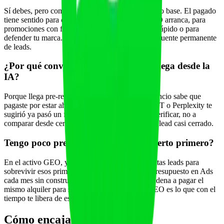
Sí debes, pero como herramienta puntual, no como base. El pagado
tiene sentido para cubrir el hueco mientras el GEO arranca, para
promociones con fecha, para validar un mensaje rápido o para
defender tu marca. El error es usarlo como única fuente permanente
de leads.
¿Por qué convierte mejor el lead que llega desde la
IA?
Porque llega pre-recomendado. El que ve un anuncio sabe que
pagaste por estar ahí; el que llega porque ChatGPT o Perplexity te
sugirió ya pasó un filtro de confianza y viene a verificar, no a
comparar desde cero. Por eso convierte como un lead casi cerrado.
Tengo poco presupuesto, ¿en qué invierto primero?
En el activo GEO, y usa el pagado solo si necesitas leads para
sobrevivir esos primeros meses. Gastar todo el presupuesto en Ads
cada mes sin construir nunca el contenido te condena a pagar el
mismo alquiler para siempre. La inversión en GEO es lo que con el
tiempo te libera de esa dependencia.
Cómo encaja Fitai Labs