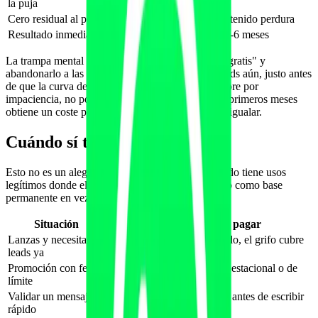
la puja
rindiendo
Cero residual al parar
Residual alto: el contenido perdura
Resultado inmediato
Resultado diferido 3-6 meses
La trampa mental es ver el coste del GEO como "gratis" y
abandonarlo a las pocas semanas porque no da leads aún, justo antes
de que la curva despegue. El GEO falla casi siempre por
impaciencia, no por ineficacia. Quien aguanta los primeros meses
obtiene un coste por lead que el pagado no puede igualar.
Cuándo sí tiene sentido pagar
Esto no es un alegato contra Google Ads. El pagado tiene usos
legítimos donde el GEO no llega; el error es usarlo como base
permanente en vez de como herramienta puntual.
Situación
Por qué aquí sí pagar
Lanzas y necesitas
El GEO aún no ha arrancado, el grifo cubre
leads ya
el hueco
Promoción con fecha
Una campaña de captación estacional o de
límite
apertura
Validar un mensaje
Probar qué oferta convierte antes de escribir
rápido
el contenido