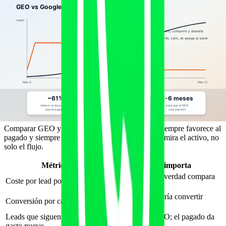
Siempre
Convertir bien al visitante de alta intención que ya llega
Lo que no tiene sentido es lo más común: gastar todo el presupuesto
en Ads cada mes y no construir nunca el activo, condenándote a
pagar siempre el mismo alquiler. La inversión en contenido GEO es
lo que, con el tiempo, te libera del grifo. Esto enlaza con cómo se
diseña el
funnel de captación de leads con IA
y con el
ROI de la IA
en negocios fitness
.
Cómo medir la comparación de forma
honesta
Comparar GEO y Ads solo por "leads este mes" siempre favorece al
pagado y siempre engaña. Una comparación justa mira el activo, no
solo el flujo.
Métrica
Por qué importa
El número que de verdad compara
Coste por lead por canal
inversión
El lead de IA debería convertir
Conversión por canal
mejor; mídelo
Leads que siguen llegando sin
El residual del GEO; el pagado da
gasto nuevo
cero aquí