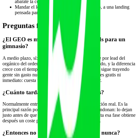
abarate la conversión.
Mandar el lead de IA, que llega pre-vendido, a una landing
pensada para tráfico frío.
Preguntas frecuentes
¿El GEO es más barato que Google Ads para un
gimnasio?
A medio plazo, sí: los datos de 2026 sitúan el coste por lead del
orgánico del orden de un 60% por debajo del pagado, y la diferencia
crece con el tiempo porque el contenido ya creado sigue trayendo
gente sin gasto nuevo. El matiz es que el GEO no es gratis ni
inmediato: cuesta tiempo y tarda meses en arrancar.
¿Cuánto tarda el GEO en traer clientes?
Normalmente entre tres y seis meses en coger tracción real. Es la
principal razón por la que muchos negocios lo abandonan: lo dejan
justo antes de que la curva despegue. Quien aguanta esa fase obtiene
después un coste por lead que el pagado no iguala.
¿Entonces no debería usar Google Ads nunca?