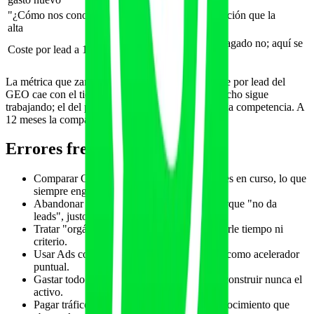
"¿Cómo nos conociste?" en el
Recupera la atribución que la
alta
analítica pierde
El GEO baja, el pagado no; aquí se
Coste por lead a 12 meses
ve quién gana
La métrica que zanja el debate es la última: el coste por lead del
GEO cae con el tiempo porque el contenido ya hecho sigue
trabajando; el del pagado no baja, suele subir con la competencia. A
12 meses la comparación deja de estar reñida.
Errores frecuentes
Comparar GEO y Ads solo por leads del mes en curso, lo que
siempre engaña a favor del pagado.
Abandonar el GEO a las pocas semanas porque "no da
leads", justo antes de que despegue.
Tratar "orgánico" como "gratis" y no asignarle tiempo ni
criterio.
Usar Ads como base permanente en vez de como acelerador
puntual.
Gastar todo el presupuesto en medios y no construir nunca el
activo.
Pagar tráfico frío sin haber construido reconocimiento que