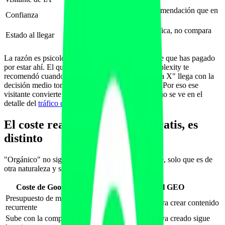
Se confía más en una recomendación que en
Confianza
un anuncio
Llega "pre-vendido": verifica, no compara
Estado al llegar
desde cero
La razón es psicológica. El que ve tu anuncio sabe que has pagado
por estar ahí. El que llega porque ChatGPT o Perplexity te
recomendó cuando preguntó "mejor gimnasio para X" llega con la
decisión medio tomada: el motor ya hizo de filtro. Por eso ese
visitante convierte como un lead casi cerrado, como se ve en el
detalle del
tráfico de IA y su conversión
.
El coste real del GEO: no es gratis, es
distinto
"Orgánico" no significa gratis. El GEO tiene coste, solo que es de
otra naturaleza y se amortiza distinto.
Coste de Google Ads
Coste del GEO
Presupuesto de medios
Tiempo y criterio para crear contenido
recurrente
Sube con la competencia y
Se diluye: el activo ya creado sigue