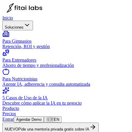
Inicio
Soluciones
Para Gimnasios
Retención, ROI y gestión
Para Entrenadores
Ahorro de tiempo y profesionalización
Para Nutricionistas
Agente IA, adherencia y consulta automatizada
5 Casos de Uso de la IA
Descubre cómo aplicar la IA en tu negocio
Producto
Precios
Entrar
Agendar Demo
🇬🇧
EN
NUEVO
Pide una mentoría privada gratis sobre IA