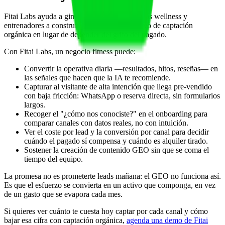
Fitai Labs ayuda a gimnasios, estudios, centros wellness y
entrenadores a construir y aprovechar el activo de captación
orgánica en lugar de depender del grifo del pagado.
Con Fitai Labs, un negocio fitness puede:
Convertir la operativa diaria —resultados, hitos, reseñas— en
las señales que hacen que la IA te recomiende.
Capturar al visitante de alta intención que llega pre-vendido
con baja fricción: WhatsApp o reserva directa, sin formularios
largos.
Recoger el "¿cómo nos conociste?" en el onboarding para
comparar canales con datos reales, no con intuición.
Ver el coste por lead y la conversión por canal para decidir
cuándo el pagado sí compensa y cuándo es alquiler tirado.
Sostener la creación de contenido GEO sin que se coma el
tiempo del equipo.
La promesa no es prometerte leads mañana: el GEO no funciona así.
Es que el esfuerzo se convierta en un activo que componga, en vez
de un gasto que se evapora cada mes.
Si quieres ver cuánto te cuesta hoy captar por cada canal y cómo
bajar esa cifra con captación orgánica,
agenda una demo de Fitai