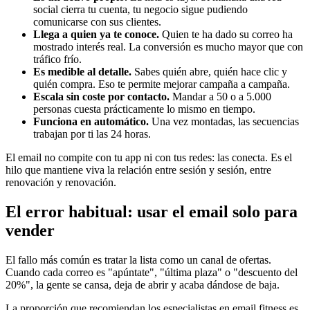
social cierra tu cuenta, tu negocio sigue pudiendo
comunicarse con sus clientes.
Llega a quien ya te conoce.
Quien te ha dado su correo ha
mostrado interés real. La conversión es mucho mayor que con
tráfico frío.
Es medible al detalle.
Sabes quién abre, quién hace clic y
quién compra. Eso te permite mejorar campaña a campaña.
Escala sin coste por contacto.
Mandar a 50 o a 5.000
personas cuesta prácticamente lo mismo en tiempo.
Funciona en automático.
Una vez montadas, las secuencias
trabajan por ti las 24 horas.
El email no compite con tu app ni con tus redes: las conecta. Es el
hilo que mantiene viva la relación entre sesión y sesión, entre
renovación y renovación.
El error habitual: usar el email solo para
vender
El fallo más común es tratar la lista como un canal de ofertas.
Cuando cada correo es "apúntate", "última plaza" o "descuento del
20%", la gente se cansa, deja de abrir y acaba dándose de baja.
La proporción que recomiendan los especialistas en email fitness es