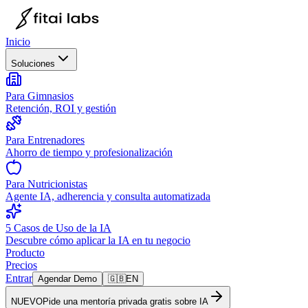
Inicio
Soluciones
Para Gimnasios
Retención, ROI y gestión
Para Entrenadores
Ahorro de tiempo y profesionalización
Para Nutricionistas
Agente IA, adherencia y consulta automatizada
5 Casos de Uso de la IA
Descubre cómo aplicar la IA en tu negocio
Producto
Precios
Entrar
Agendar Demo
🇬🇧
EN
NUEVO
Pide una mentoría privada gratis sobre IA