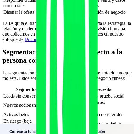
Responder dudas
Cierre de venta y casos
Parcial
comerciales
sensibles
Diseñar la oferta
No
Sí, decisión de negocio
La IA quita el trabajo repetitivo; el profesional aporta la estrategia, la
relación y el cierre. Es el mismo principio de supervisión humana
que aplicamos en toda la plataforma y que detallamos en nuestro
enfoque de
IA con humano en el bucle
.
Segmentación: el mensaje correcto a la
persona correcta
La segmentación es lo que separa un email que convierte de uno que
molesta. Estos son los segmentos básicos para un negocio fitness:
Segmento
Qué mensaje necesita
Leads sin convertir
Prueba, valoración inicial, prueba social
Onboarding, primeros logros,
Nuevos socios (mes 1)
acompañamiento
Activos fieles
Retos, upgrades, programa de referidos
En riesgo (baja
Reenganche, recordatorio del objetivo
asistencia)
Inactivos
Reactivación con incentivo claro