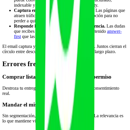
indexable y citable por ChatGPT o Perplexity.
Captura emails desde tu contenido GEO.
Las páginas que
atraen tráfico desde IA deben ofrecer suscripción para no
perder a quien llega una sola vez.
Responde las preguntas reales de tu audiencia.
Las dudas
que recibes por email son oro para crear contenido
answer-
first
que las IA citan.
El email captura y retiene; el contenido GEO atrae. Juntos cierran el
círculo entre descubrimiento orgánico y relación a largo plazo.
Errores frecuentes
Comprar listas o añadir contactos sin permiso
Destroza tu entregabilidad y es ilegal. Crece con consentimiento
real.
Mandar el mismo correo a toda la lista
Sin segmentación, irritas a unos y aburres a otros. La relevancia es
lo que mantiene viva una lista.