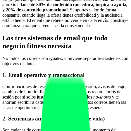
aproximadamente
80% de contenido que educa, inspira o ayuda,
y 20% de contenido promocional
. Si aportas valor de forma
constante, cuando llega la oferta tienes credibilidad y la audiencia
está caliente. El email que retiene no vende en cada envío: construye
confianza para que la venta sea la consecuencia.
Los tres sistemas de email que todo
negocio fitness necesita
No todos los correos son iguales. Conviene separar tres sistemas con
objetivos distintos:
1. Email operativo y transaccional
Confirmaciones de reserva, recordatorios de sesión, avisos de pago,
cambios de horario. Parecen poca cosa, pero los recordatorios de
sesión por sí solos justifican el canal: reducen los
no-shows
y te
ahorran escribir a cada cliente uno por uno. Estos correos tienen las
tasas de apertura más altas porque el cliente los espera.
2. Secuencias automatizadas (ciclo de vida)
Son cadenas de correos que se disparan según el momento del