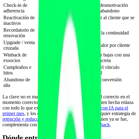
Check-in de
Detectar desmotivación
Semanas 3, 6 y 10
adherencia
antes del abandono
Reactivación de
Recuperar al cliente que se
Tras X días sin asistir
inactivos
enfría
Recordatorio de
Antes de fin de bono
Asegurar la continuidad
renovación
o cuota
Upgrade / venta
Tras alcanzar un hito
Subir el valor por cliente
cruzada
Winback de
Recuperar bajas con una
Semanas tras la baja
exsocios
oferta concreta
Cumpleaños e
Fecha o logro
Reforzar el vínculo
hitos
alcanzado
emocional
Abandono de
Empezó a registrarse
Cerrar la conversión
alta
y no terminó
pendiente
La clave no es mandar más correos, sino mandar el correcto en el
momento correcto. Una secuencia de bienvenida bien hecha enlaza
con todo lo que explicamos en
onboarding fitness con IA para el
primer mes
, y los check-ins son el corazón de cualquier estrategia de
retención y reducción de bajas
. Para recuperar a quien ya se fue,
complementa con
reactivación de exclientes y winback
.
Dónde entra la IA de verdad