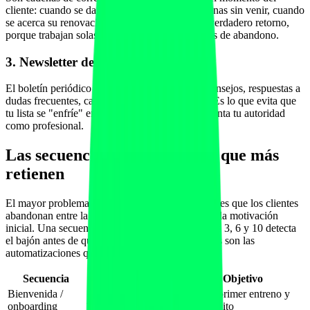
cliente: cuando se da de alta, cuando lleva semanas sin venir, cuando
se acerca su renovación. Es aquí donde está el verdadero retorno,
porque trabajan solas y atacan los puntos críticos de abandono.
3. Newsletter de valor
El boletín periódico que mantiene la relación: consejos, respuestas a
dudas frecuentes, casos de clientes, novedades. Es lo que evita que
tu lista se "enfríe" entre campañas y lo que alimenta tu autoridad
como profesional.
Las secuencias automatizadas que más
retienen
El mayor problema de ingresos de un entrenador es que los clientes
abandonan entre la semana 4 y la 8, cuando baja la motivación
inicial. Una secuencia de check-in en las semanas 3, 6 y 10 detecta
el bajón antes de que el cliente desaparezca. Estas son las
automatizaciones que más impacto tienen:
Secuencia
Cuándo se dispara
Objetivo
Bienvenida /
Activar primer entreno y
Al darse de alta
onboarding
crear hábito