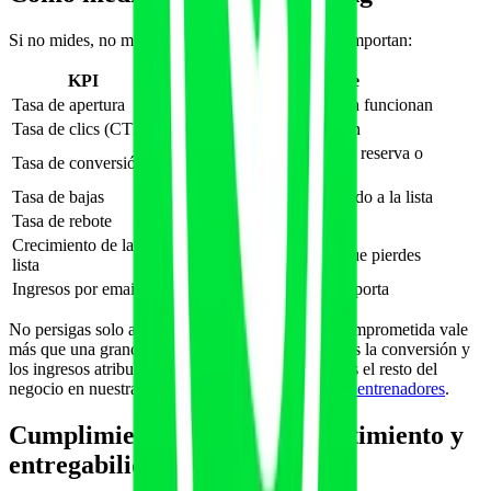
Si no mides, no mejoras. Estos son los KPIs que importan:
KPI
Qué te dice
Tasa de apertura
Si tus asuntos y tu reputación funcionan
Tasa de clics (CTR)
Si el contenido genera acción
Cuántos clics acaban en alta, reserva o
Tasa de conversión
renovación
Tasa de bajas
Si estás saturando o aburriendo a la lista
Tasa de rebote
Salud de tu base de datos
Crecimiento de la
Si captas más rápido de lo que pierdes
lista
Ingresos por email
El número que de verdad importa
No persigas solo aperturas: una lista pequeña y comprometida vale
más que una grande y dormida. La métrica reina es la conversión y
los ingresos atribuidos al canal, igual que medimos el resto del
negocio en nuestra guía de
KPIs para gimnasios y entrenadores
.
Cumplimiento: RGPD, consentimiento y
entregabilidad