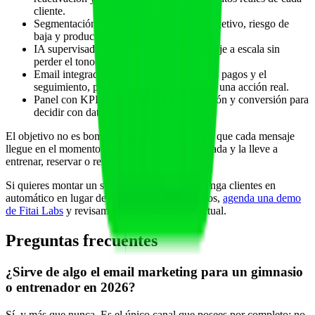
cliente.
Segmentación dinámica por asistencia, objetivo, riesgo de
baja y productos contratados.
IA supervisada para personalizar el mensaje a escala sin
perder el tono profesional de tu marca.
Email integrado con la app del cliente, los pagos y el
seguimiento, para que cada correo lleve a una acción real.
Panel con KPIs de comunicación, retención y conversión para
decidir con datos.
El objetivo no es bombardear con correos, sino que cada mensaje
llegue en el momento justo, a la persona adecuada y la lleve a
entrenar, reservar o renovar.
Si quieres montar un sistema de email que retenga clientes en
automático en lugar de mandar boletines sueltos,
agenda una demo
de Fitai Labs
y revisamos tu comunicación actual.
Preguntas frecuentes
¿Sirve de algo el email marketing para un gimnasio
o entrenador en 2026?
Sí, y más que nunca. Es el único canal que posees por completo: no