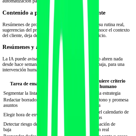
automatización para estas tareas.
Contenido a partir de los datos del cliente
Resúmenes de progreso, recordatorios basados en su rutina real,
sugerencias del próximo paso. Cuando el email conoce el contexto
del cliente, deja de ser spam y se convierte en servicio.
Resúmenes y alertas para el equipo
La IA puede avisar al entrenador de qué clientes no abren nada
desde hace semanas o cuáles muestran señales de baja, para una
intervención humana a tiempo.
Automatizable
Requiere criterio
Tarea de email
con IA
humano
Segmentar la lista
Sí, en tiempo real
Definir la estrategia
Redactar borradores y
Revisar tono y promesa
Sí
asuntos
de marca
Decidir el calendario de
Elegir hora de envío
Sí
campañas
Detectar riesgo de
Conversación de
Sí
baja
retención real