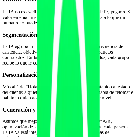
La IA no es escribir un correo genérico con ChatGPT y pegarlo. Su
valor en email marketing fitness está en hacer a escala lo que un
humano no puede hacer manualmente.
Segmentación dinámica
La IA agrupa tu lista según comportamiento real: frecuencia de
asistencia, objetivo, antigüedad, riesgo de baja, productos
contratados. En lugar de un único mensaje para todos, cada grupo
recibe lo que le corresponde.
Personalización a escala
Más allá de "Hola, [nombre]". La IA adapta el contenido al estado
del cliente: a quien lleva tres semanas sin venir le habla de retomar el
hábito; a quien acaba de batir su marca, de subir de nivel.
Generación y optimización de copy
Asuntos que mejoran la apertura, variantes para test A/B,
optimización de la hora de envío según cuándo abre cada persona.
La IA ya está integrada en la mayoría de plataformas de