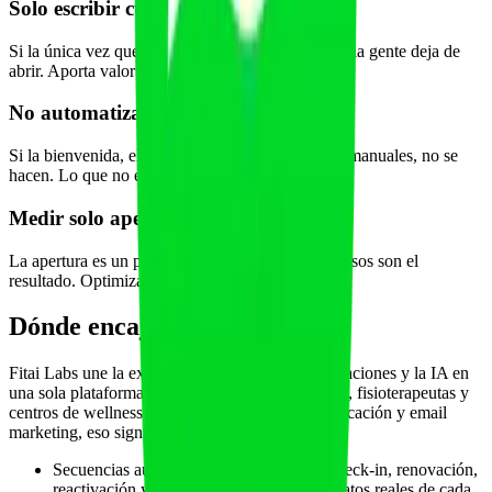
Solo escribir cuando quieres vender
Si la única vez que apareces es para pedir dinero, la gente deja de
abrir. Aporta valor entre campañas.
No automatizar lo importante
Si la bienvenida, el check-in y la renovación son manuales, no se
hacen. Lo que no está automatizado, se olvida.
Medir solo aperturas
La apertura es un proxy; la conversión y los ingresos son el
resultado. Optimiza para el negocio.
Dónde encaja Fitai Labs
Fitai Labs une la experiencia del cliente, las operaciones y la IA en
una sola plataforma para gimnasios, entrenadores, fisioterapeutas y
centros de wellness. En lo que respecta a comunicación y email
marketing, eso significa:
Secuencias automáticas de onboarding, check-in, renovación,
reactivación y winback conectadas a los datos reales de cada