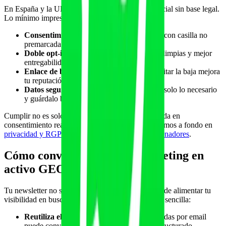
En España y la UE no puedes enviar email comercial sin base legal.
Lo mínimo imprescindible:
Consentimiento claro
al recoger el correo, con casilla no
premarcada y finalidad explícita.
Doble opt-in
recomendable para listas más limpias y mejor
entregabilidad.
Enlace de baja visible
en cada envío. Facilitar la baja mejora
tu reputación de envío.
Datos seguros y proporcionados.
Recoge solo lo necesario
y guárdalo bien.
Cumplir no es solo evitar sanciones: una lista basada en
consentimiento real abre más y rinde más. Lo tratamos a fondo en
privacidad y RGPD con IA para gimnasios y entrenadores
.
Cómo convertir tu email marketing en
activo GEO
Tu newsletter no solo retiene clientes: también puede alimentar tu
visibilidad en buscadores y en IA. La estrategia es sencilla:
Reutiliza el contenido.
El consejo que mandas por email
puede convertirse en un artículo de blog estructurado,