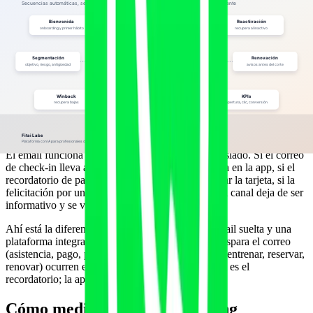
Exsocios
Winback con novedad u oferta puntual
Cada uno de estos segmentos conecta con el resto de tu funnel: la
captación que tratamos en
captación de leads con IA
, la priorización
de
lead scoring
y los datos centralizados de un
CRM con IA para
retención
.
Email + app del cliente: el combo que
multiplica la adherencia
El email funciona mucho mejor cuando no vive aislado. Si el correo
de check-in lleva al cliente directamente a su rutina en la app, si el
recordatorio de pago abre la pantalla para actualizar la tarjeta, si la
felicitación por un hito muestra su progreso real, el canal deja de ser
informativo y se vuelve accionable.
Ahí está la diferencia entre una herramienta de email suelta y una
plataforma integrada: en la segunda, el dato que dispara el correo
(asistencia, pago, progreso) y la acción que pides (entrenar, reservar,
renovar) ocurren en el mismo ecosistema. El email es el
recordatorio; la app, el lugar donde pasa la acción.
Cómo medir tu email marketing