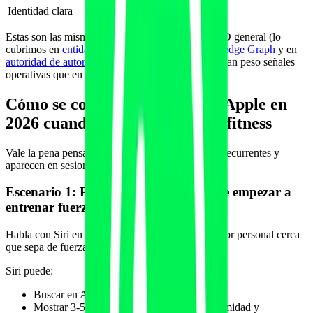
Identidad clara
Mejora desambiguación
Estas son las mismas señales que ya pesan en GEO general (lo
cubrimos en
entidad de marca, Wikidata y Knowledge Graph
y en
autoridad de autor y E-E-A-T
). Pero en Apple ganan peso señales
operativas que en otros motores eran secundarias.
Cómo se comporta un usuario Apple en
2026 cuando busca un servicio fitness
Vale la pena pensar en escenarios concretos. Son recurrentes y
aparecen en sesiones de venta y de soporte:
Escenario 1: Persona de 38 años quiere empezar a
entrenar fuerza
Habla con Siri en el coche: "Necesito un entrenador personal cerca
que sepa de fuerza."
Siri puede:
Buscar en Apple Maps por categoría.
Mostrar 3-5 resultados ordenados por proximidad y