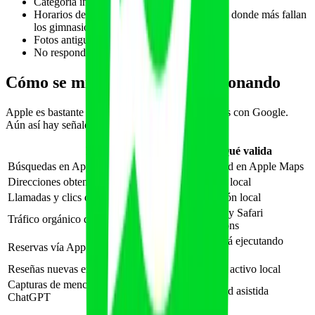
Categoría incorrecta en Apple Maps.
Horarios desactualizados (uno de los puntos donde más fallan
los gimnasios 24h).
Fotos antiguas o de baja calidad.
No responder reseñas en Apple Maps.
Cómo se mide si esto está funcionando
Apple es bastante hermética con datos comparados con Google.
Aún así hay señales válidas:
KPI
Qué valida
Búsquedas en Apple Business Connect
Visibilidad en Apple Maps
Direcciones obtenidas vía Apple Maps
Intención local
Llamadas y clics desde la ficha
Conversión local
Spotlight y Safari
Tráfico orgánico desde Safari
Suggestions
Si Siri está ejecutando
Reservas vía App Intents
acciones
Reseñas nuevas en Apple Maps
Salud del activo local
Capturas de menciones IA en Siri /
Visibilidad asistida
ChatGPT