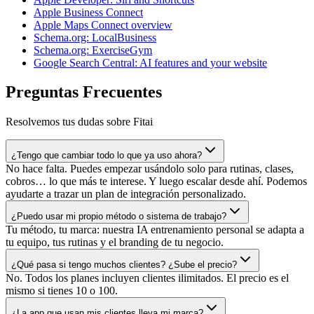
Apple Business Connect
Apple Maps Connect overview
Schema.org: LocalBusiness
Schema.org: ExerciseGym
Google Search Central: AI features and your website
Preguntas Frecuentes
Resolvemos tus dudas sobre Fitai
¿Tengo que cambiar todo lo que ya uso ahora?
No hace falta. Puedes empezar usándolo solo para rutinas, clases,
cobros… lo que más te interese. Y luego escalar desde ahí. Podemos
ayudarte a trazar un plan de integración personalizado.
¿Puedo usar mi propio método o sistema de trabajo?
Tu método, tu marca: nuestra IA entrenamiento personal se adapta a
tu equipo, tus rutinas y el branding de tu negocio.
¿Qué pasa si tengo muchos clientes? ¿Sube el precio?
No. Todos los planes incluyen clientes ilimitados. El precio es el
mismo si tienes 10 o 100.
¿La app que usan mis clientes lleva mi marca?