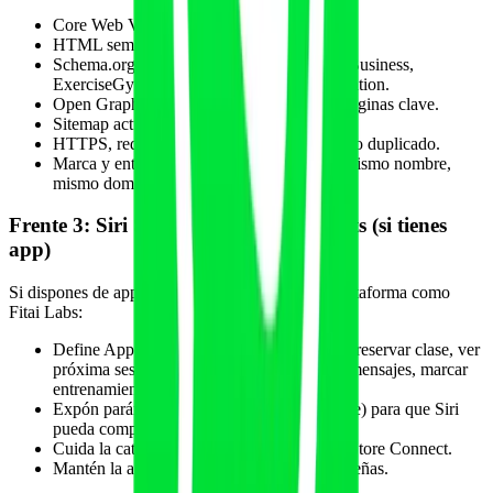
Core Web Vitals correctos.
HTML semántico.
Schema.org: LocalBusiness, GymOrLocalBusiness,
ExerciseGym, Service, FAQPage, Organization.
Open Graph y Twitter Cards en todas las páginas clave.
Sitemap actualizado y enviado.
HTTPS, redirecciones limpias, sin contenido duplicado.
Marca y entidad coherentes (mismo logo, mismo nombre,
mismo dominio en todas las menciones).
Frente 3: Siri Suggestions y App Intents (si tienes
app)
Si dispones de app propia o app dentro de una plataforma como
Fitai Labs:
Define App Intents para las acciones clave: reservar clase, ver
próxima sesión, abrir programa actual, ver mensajes, marcar
entrenamiento.
Expón parámetros (fecha, hora, tipo de clase) para que Siri
pueda completar acciones por voz.
Cuida la categoría y los metadatos en App Store Connect.
Mantén la app actualizada y con buenas reseñas.