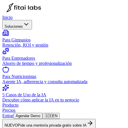
Inicio
Soluciones
Para Gimnasios
Retención, ROI y gestión
Para Entrenadores
Ahorro de tiempo y profesionalización
Para Nutricionistas
Agente IA, adherencia y consulta automatizada
5 Casos de Uso de la IA
Descubre cómo aplicar la IA en tu negocio
Producto
Precios
Entrar
Agendar Demo
🇬🇧
EN
NUEVO
Pide una mentoría privada gratis sobre IA