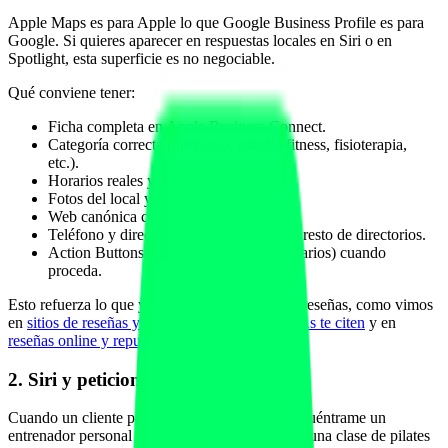
Apple Maps es para Apple lo que Google Business Profile es para
Google. Si quieres aparecer en respuestas locales en Siri o en
Spotlight, esta superficie es no negociable.
Qué conviene tener:
Ficha completa en Apple Business Connect.
Categoría correcta (gimnasio, estudio fitness, fisioterapia,
etc.).
Horarios reales y actualizados.
Fotos del local y servicios.
Web canónica con HTTPS.
Teléfono y dirección consistentes con el resto de directorios.
Action Buttons (reservar, llamar, ver horarios) cuando
proceda.
Esto refuerza lo que ya tengas en directorios y reseñas, como vimos
en
sitios de reseñas y directorios para que las IAs te citen
y en
reseñas online y reputación con IA
.
2. Siri y peticiones de voz
Cuando un cliente potencial dice "Hey Siri, encuéntrame un
entrenador personal cerca" o "Hey Siri, reserva una clase de pilates