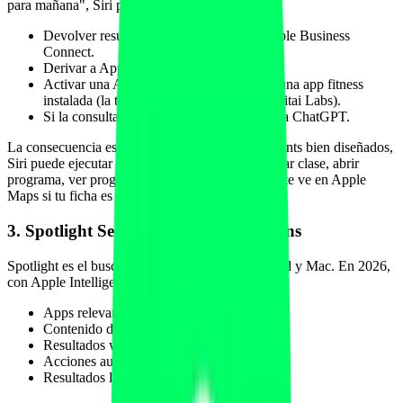
para mañana", Siri puede:
Devolver resultados de Apple Maps + Apple Business
Connect.
Derivar a Apple Maps con sugerencias.
Activar una App Intent si el usuario tiene una app fitness
instalada (la tuya o una plataforma como Fitai Labs).
Si la consulta es compleja, ofrecer derivar a ChatGPT.
La consecuencia es clara: si tu app tiene App Intents bien diseñados,
Siri puede ejecutar acciones reales en ella (reservar clase, abrir
programa, ver progreso). Si solo tienes web, Siri te ve en Apple
Maps si tu ficha es buena.
3. Spotlight Search y Safari Suggestions
Spotlight es el buscador unificado de iPhone, iPad y Mac. En 2026,
con Apple Intelligence, sugiere:
Apps relevantes.
Contenido dentro de apps.
Resultados web (Safari Suggestions).
Acciones automáticas.
Resultados locales con Apple Maps.