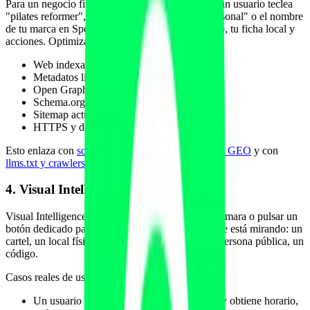
Para un negocio fitness eso significa que cuando un usuario teclea
"pilates reformer", "fisio rodilla", "entrenador personal" o el nombre
de tu marca en Spotlight, puede ver tu web, tu app, tu ficha local y
acciones. Optimizar este canal pasa por:
Web indexable y rápida (Core Web Vitals).
Metadatos limpios.
Open Graph y Twitter Cards bien hechos.
Schema.org local y de servicios.
Sitemap actualizado.
HTTPS y dominio estable.
Esto enlaza con
schema y datos estructurados para GEO
y con
llms.txt y crawlers IA
.
4. Visual Intelligence
Visual Intelligence permite al usuario apuntar la cámara o pulsar un
botón dedicado para obtener información de lo que está mirando: un
cartel, un local físico, un producto, un texto, una persona pública, un
código.
Casos reales de uso para fitness:
Un usuario apunta al rótulo de tu gimnasio y obtiene horario,