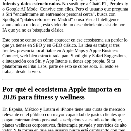
Intents y datos estructurados.
No sustituye a ChatGPT, Perplexity
o Google AI Mode. Convive con ellos. Pero el usuario que pregunta
a Siri "encuéntrame un entrenador personal cerca", busca con
Spotlight "pilates reformer en Madrid" o usa Visual Intelligence
apuntando a un local, está viviendo un descubrimiento asistido por
IA que ya no es búsqueda clásica.
Este post se centra en cómo aparecer en ese ecosistema sin perder lo
que ya tienes en SEO y en GEO clásico. La idea es trabajar tres
frentes: presencia local fiable en Apple Maps y Apple Business
Connect, web bien estructurada para Spotlight y Safari Suggestions,
e integración con Siri y App Intents si tienes app propia. Si tu
plataforma es Fitai Labs, parte de esto se cubre solo. El resto se
trabaja desde la web.
Por qué el ecosistema Apple importa en
2026 para fitness y wellness
En España, México y Latam el iPhone tiene una cuota de mercado
relevante en el público con mayor capacidad de gasto: clientes que
pagan entrenamiento personal, suscripciones a estudios boutique,
planes wellness corporativos, fisioterapia privada y servicios de alto
valor. Y la forma en que ese usuario busca está cambiando con tres