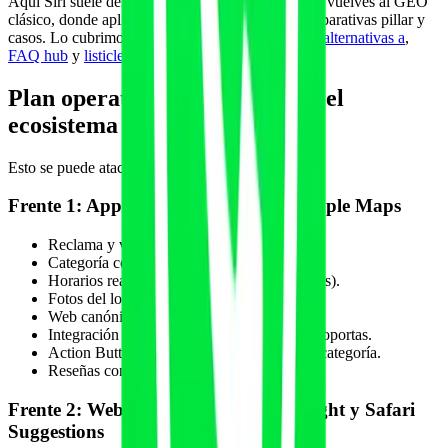
Aquí Siri suele derivar a ChatGPT u otro motor, y vuelves al GEO
clásico, donde aplican páginas comparativas, comparativas pillar y
casos. Lo cubrimos en
páginas vs competidores y alternativas a
,
FAQ hub
y
listicles y rankings GEO
.
Plan operativo para optimizar el
ecosistema Apple
Esto se puede atacar en cuatro frentes paralelos.
Frente 1: Apple Business Connect y Apple Maps
Reclama y verifica todas tus ubicaciones.
Categoría correcta y descripción clara.
Horarios reales actualizados (incluye festivos).
Fotos del local, equipo y servicios.
Web canónica con HTTPS.
Integración con sistemas de reservas si los soportas.
Action Buttons si están disponibles para tu categoría.
Reseñas con respuestas activas.
Frente 2: Web optimizada para Spotlight y Safari
Suggestions