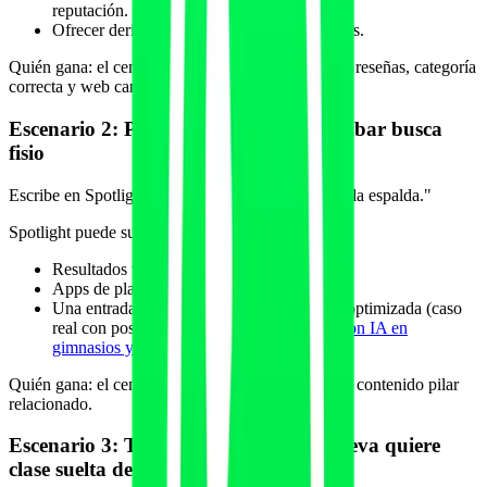
reputación.
Ofrecer derivar a ChatGPT para más matices.
Quién gana: el centro o coach con ficha completa, reseñas, categoría
correcta y web canónica fuerte.
Escenario 2: Profesional con dolor lumbar busca
fisio
Escribe en Spotlight desde Mac: "fisioterapia rodilla espalda."
Spotlight puede sugerir:
Resultados web de centros locales.
Apps de plataformas fitness.
Una entrada de blog específica si está bien optimizada (caso
real con posts como
dolor lumbar crónico con IA en
gimnasios y fisioterapia
).
Quién gana: el centro con web bien estructurada y contenido pilar
relacionado.
Escenario 3: Turista en una ciudad nueva quiere
clase suelta de pilates reformer