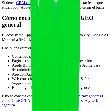
Si tienes
CRM con tracking de origen
puedes etiquetar leads que
entran por "Apple Maps", "Siri" o "App Intents" y cerrar el bucle.
Cómo encaja con tu estrategia GEO
general
El ecosistema Apple no sustituye a ChatGPT, Perplexity, Google AI
Mode ni a SEO clásico. Lo complementa.
Una buena estrategia 2026 trabaja en paralelo:
Contenido pilar y FAQs para GEO global.
Páginas comparativas y de servicio para conversión.
Apple Business Connect y Google Business Profile para
descubrimiento local.
App con App Intents para activar Siri.
Web con schema y rapidez para Spotlight y Safari
Suggestions.
Branding físico coherente para Visual Intelligence.
Esto se conecta con
optimización GEO por motor
,
navegadores IA
como ChatGPT Atlas y Perplexity Comet
y
agentes IA y web
agéntica
.