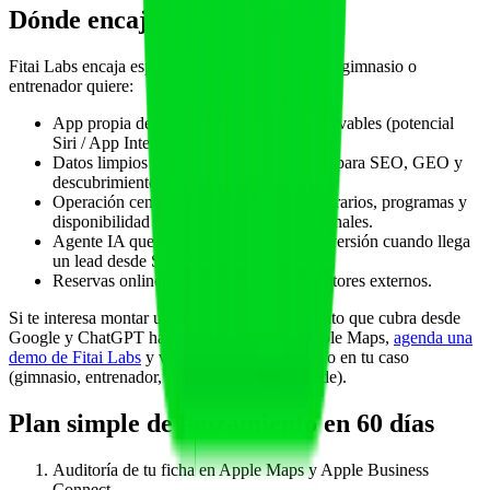
Dónde encaja Fitai Labs
Fitai Labs encaja especialmente bien cuando un gimnasio o
entrenador quiere:
App propia de clientes con acciones reservables (potencial
Siri / App Intents).
Datos limpios y estructurados que sirvan para SEO, GEO y
descubrimiento local.
Operación centralizada para mantener horarios, programas y
disponibilidad coherentes en todos los canales.
Agente IA que reduce fricción en la conversión cuando llega
un lead desde Siri o Apple Maps.
Reservas online directas, citables por motores externos.
Si te interesa montar una capa de descubrimiento que cubra desde
Google y ChatGPT hasta Siri, Spotlight y Apple Maps,
agenda una
demo de Fitai Labs
y vemos cómo estructurarlo en tu caso
(gimnasio, entrenador, fisio, estudio o multisede).
Plan simple de lanzamiento en 60 días
Auditoría de tu ficha en Apple Maps y Apple Business
Connect.