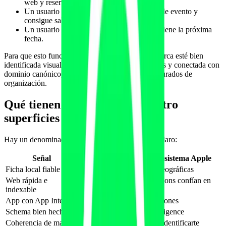
web y reservas.
Un usuario apunta al logo en una camiseta de evento y
consigue saber de qué centro es.
Un usuario apunta a un cartel de clase y obtiene la próxima
fecha.
Para que esto funcione, lo importante es que tu marca esté bien
identificada visualmente, registrada en Apple Maps y conectada con
dominio canónico, foto de fachada y datos estructurados de
organización.
Qué tienen en común estas cuatro
superficies
Hay un denominador común que conviene tener claro:
Señal
Por qué pesa en el ecosistema Apple
Ficha local fiable
Es la base de respuestas geográficas
Web rápida e
Spotlight y Safari Suggestions confían en
indexable
ella
App con App Intents
Permite a Siri ejecutar acciones
Schema bien hecho
Da contexto a Apple Intelligence
Coherencia de marca
Visual Intelligence puede identificarte