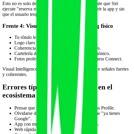
Esto no es solo decoración técnica. Es lo que permite que Siri
ejecute "reserva mi clase de pilates de las 7" sin abrir la app y sin
que el usuario tenga que pensar.
Frente 4: Visual Intelligence y branding físico
Tu rótulo legible y bien iluminado.
Logo claro y registrado.
Coherencia visual entre fachada, web y redes.
Cartelería de eventos con QR + dominio canónico.
Fotos profesionales del local en Apple Business Connect.
Visual Intelligence funciona mejor cuando reconoce señales fuertes
y coherentes.
Errores típicos al pensar GEO en el
ecosistema Apple
Pensar que es lo mismo que Google Business Profile.
Olvidarse de Apple Business Connect porque "ya tienes
Google".
App con metadatos pobres y sin App Intents.
Web rápida pero sin schema.