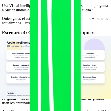
Usa Visual Intelligence apuntando al cartel de un estudio o pregunta
a Siri: "estudios de pilates reformer cerca con clase suelta."
Quién gana: el estudio con Apple Maps + reservas online + horarios
actualizados + reseñas recientes.
Escenario 4: Cliente actual de gimnasio quiere
reservar clase rápida
Le dice a Siri: "reserva la clase de pilates de las 7."
Quién gana: la plataforma cuya app tenga App Intents bien
implementados, capaces de leer la intención y ejecutar la acción.
Aquí es donde Fitai Labs encaja, porque la app de clientes puede
exponer acciones reservables a Siri sin que el usuario tenga que abrir
la app a mano.
Escenario 5: Lead investigando para abrir su propio
centro
Pregunta a Siri (o a ChatGPT vía Siri): "¿qué software de gestión
usan los entrenadores personales con IA real?"